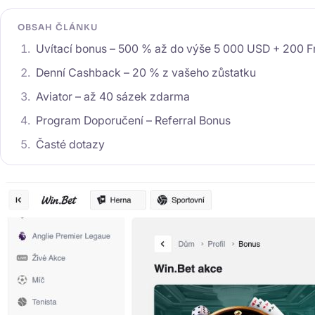
OBSAH ČLÁNKU
Uvítací bonus – 500 % až do výše 5 000 USD + 200 F
Denní Cashback – 20 % z vašeho zůstatku
Aviator – až 40 sázek zdarma
Program Doporučení – Referral Bonus
Časté dotazy