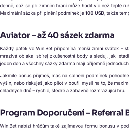
denně, což se při zimním hraní může hodit víc než teplé r
Maximální sázka při plnění podmínek je
100 USD
, takže tem
Aviator – až 40 sázek zdarma
Každý pátek ve Win.Bet připomíná menší zimní svátek – st
mrazivá oblaka, sbírej zkušenostní body a sleduj, jak let
jeden den a všechny sázky zdarma mají příjemně jednoduc
Jakmile bonus přijmeš, máš na splnění podmínek pohodln
výšin, nebo riskuješ jako pilot v bouři, mysli na to, že maxi
chladných dnů – rychlé, štědré a zábavně rozmrazující hru.
Program Doporučení – Referral 
Win.Bet nabízí hráčům také zajímavou formu bonusu v podo