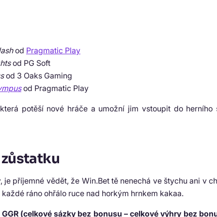
lash
od
Pragmatic Play
ghts
od PG Soft
ss
od 3 Oaks Gaming
lympus
od Pragmatic Play
, která potěší nové hráče a umožní jim vstoupit do herníh
 zůstatku
, je příjemné vědět, že Win.Bet tě nenechá ve štychu ani v 
sino každé ráno ohřálo ruce nad horkým hrnkem kakaa.
e
GGR (celkové sázky bez bonusu – celkové výhry bez bon