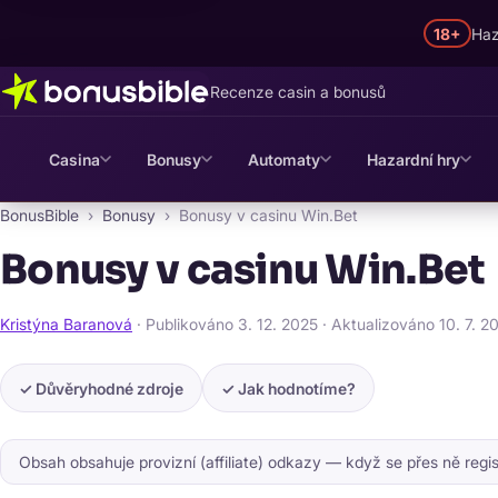
18+
Haz
Recenze casin a bonusů
Casina
Bonusy
Automaty
Hazardní hry
BonusBible
Bonusy
Bonusy v casinu Win.Bet
Bonusy v casinu Win.Bet
Kristýna Baranová
· Publikováno
3. 12. 2025
· Aktualizováno
10. 7. 2
✓ Důvěryhodné zdroje
✓ Jak hodnotíme?
Obsah obsahuje provizní (affiliate) odkazy — když se přes ně reg