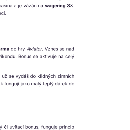
casina a je vázán na
wagering 3×
.
ci.
arma
do hry
Aviator
. Vznes se nad
víkendu. Bonus se aktivuje na celý
ť už se vydáš do klidných zimních
ak fungují jako malý teplý dárek do
či uvítací bonus, funguje princip