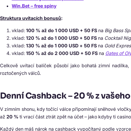
Win.Bet – free spiny
Struktura uvítacích bonusů
:
vklad:
100 % až do 1 000 USD + 50 FS
na
Big Bass Sp
vklad:
120 % až do 1 000 USD + 50 FS
na
Cocktail Ni
vklad:
130 % až do 1 000 USD
+ 50 FS
na
Gold Expre
vklad:
150 % až do 2 000 USD + 50 FS
na
Gates of O
Celkově uvítací balíček působí jako bohatá zimní nadílka
roztočených válců.
Denní Cashback – 20 % z vašeho
V zimním shonu, kdy točící válce připomínají sněhové vločky
až
20 %
ti vrací část ztrát zpět na účet – jako kdyby ti ca
Každý den máš nárok na cashback vypočítaný podle vzorc