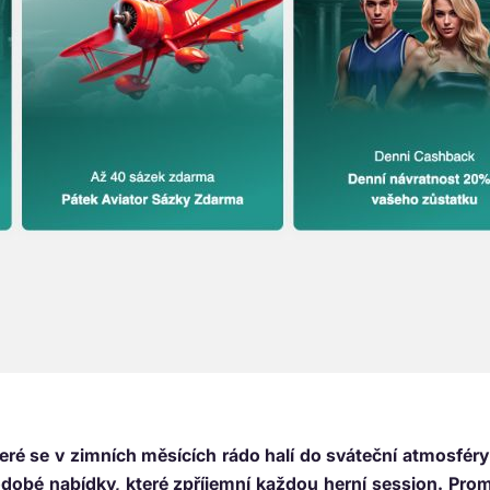
teré se v zimních měsících rádo halí do sváteční atmosfér
dobé nabídky, které zpříjemní každou herní session. Prom