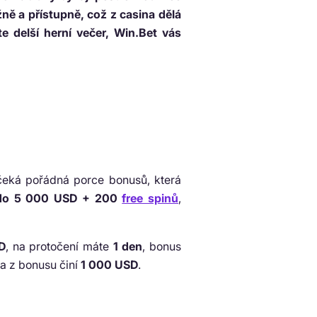
žně a přístupně, což z casina dělá
e delší herní večer, Win.Bet vás
 čeká pořádná porce bonusů, která
 do 5 000 USD + 200
free spinů
,
D
, na protočení máte
1 den
, bonus
a z bonusu činí
1 000 USD
.