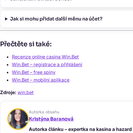
Jak si mohu přidat další měnu na účet?
Přečtěte si také:
Recenze online casina Win.Bet
Win.Bet – registrace a přihlášení
Win.Bet – free spiny
Win.Bet – mobilní aplikace
Zdroje:
win.bet
Autorka obsahu
Kristýna Baranová
Autorka článku – expertka na kasína a hazard