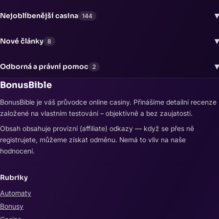
▾
Nejoblíbenější casina
144
▾
Nové články
8
▾
Odborná a právní pomoc
2
BonusBible
BonusBible je váš průvodce online casiny. Přinášíme detailní recenze
založené na vlastním testování – objektivně a bez zaujatosti.
Obsah obsahuje provizní (affiliate) odkazy — když se přes ně
registrujete, můžeme získat odměnu. Nemá to vliv na naše
hodnocení.
Rubriky
Automaty
Bonusy