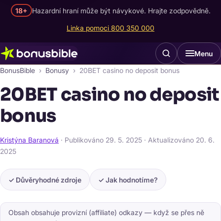
18+
Hazardní hraní může být návykové. Hrajte zodpovědně.
Linka pomoci 800 350 000
Menu
BonusBible
Bonusy
20BET casino no deposit bonus
20BET casino no deposit
bonus
Kristýna Baranová
· Publikováno
29. 5. 2025
· Aktualizováno
20. 6.
2025
✓ Důvěryhodné zdroje
✓ Jak hodnotíme?
Obsah obsahuje provizní (affiliate) odkazy — když se přes ně