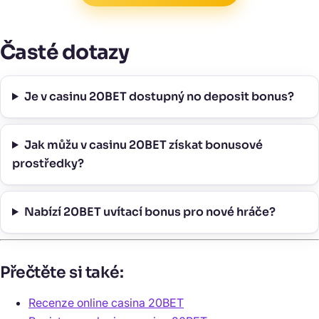
Časté dotazy
Je v casinu 20BET dostupný no deposit bonus?
Jak můžu v casinu 20BET získat bonusové
prostředky?
Nabízí 20BET uvítací bonus pro nové hráče?
Přečtěte si také:
Recenze online casina 20BET