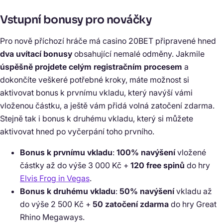
Vstupní bonusy pro nováčky
Pro nově příchozí hráče má casino 20BET připravené hned
dva uvítací bonusy
obsahující nemalé odměny. Jakmile
úspěšně projdete celým registračním procesem
a
dokončíte veškeré potřebné kroky, máte možnost si
aktivovat bonus k prvnímu vkladu, který navýší vámi
vloženou částku, a ještě vám přidá volná zatočení zdarma.
Stejně tak i bonus k druhému vkladu, který si můžete
aktivovat hned po vyčerpání toho prvního.
Bonus k prvnímu vkladu
:
100% navýšení
vložené
částky až do výše 3 000 Kč +
120 free spinů
do hry
Elvis Frog in Vegas
.
Bonus k druhému vkladu
:
50% navýšení
vkladu až
do výše 2 500 Kč +
50 zatočení zdarma
do hry Great
Rhino Megaways.