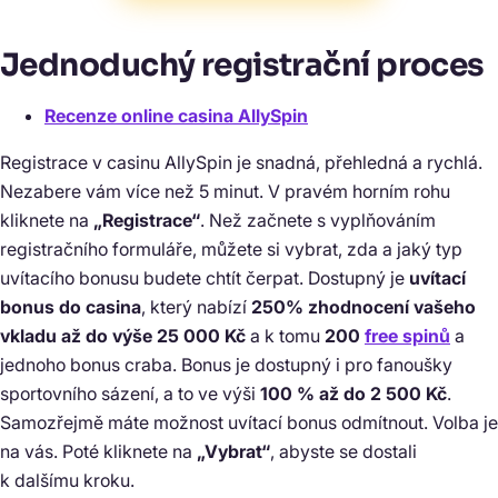
Jednoduchý registrační proces
Recenze online casina AllySpin
Registrace v casinu AllySpin je snadná, přehledná a rychlá.
Nezabere vám více než 5 minut. V pravém horním rohu
kliknete na
„Registrace“
. Než začnete s vyplňováním
registračního formuláře, můžete si vybrat, zda a jaký typ
uvítacího bonusu budete chtít čerpat. Dostupný je
uvítací
bonus do casina
, který nabízí
250% zhodnocení vašeho
vkladu až do výše 25 000 Kč
a k tomu
200
free spinů
a
jednoho bonus craba. Bonus je dostupný i pro fanoušky
sportovního sázení, a to ve výši
100 % až do 2 500 Kč
.
Samozřejmě máte možnost uvítací bonus odmítnout. Volba je
na vás. Poté kliknete na
„Vybrat“
, abyste se dostali
k dalšímu kroku.