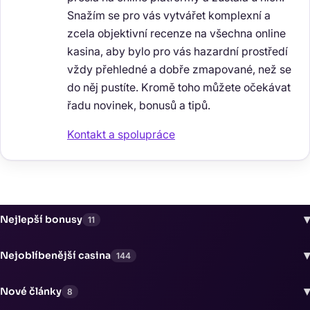
Snažím se pro vás vytvářet komplexní a
zcela objektivní recenze na všechna online
kasina, aby bylo pro vás hazardní prostředí
vždy přehledné a dobře zmapované, než se
do něj pustíte. Kromě toho můžete očekávat
řadu novinek, bonusů a tipů.
Kontakt a spolupráce
▾
Nejlepší bonusy
11
▾
Nejoblíbenější casina
144
▾
Nové články
8