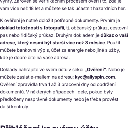
výhry. Zároveň se verifikačním procesem ověří i to, zda je
vám více než 18 let a můžete se tak účastnit hazardních her.
K ověření je nutné doložit potřebné dokumenty. Prvním je
doklad totožnosti s fotografií
, tj. občanský průkaz, cestovní
pas nebo řidičský průkaz. Druhým dokladem je
důkaz o vaší
adrese, který nesmí být starší více než 3 měsíce
. Použít
můžete bankovní výpis, účet za energie nebo jiné služby,
kde je dobře čitelná vaše adresa.
Doklady nahrajete ve svém účtu v sekci
„Ověření“
. Nebo je
můžete zaslat e-mailem na adresu:
kyc@allyspin.com
.
Ověření zpravidla trvá 1 až 3 pracovní dny od obdržení
dokumentů. V některých případech i déle, pokud byly
předloženy nesprávné dokumenty nebo je třeba provést
další kontroly.