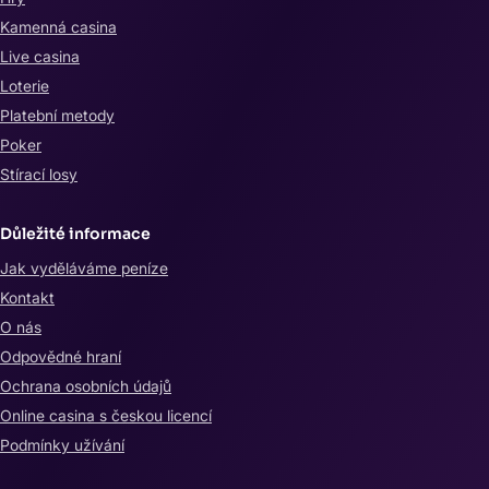
Kamenná casina
Live casina
Loterie
Platební metody
Poker
Stírací losy
Důležité informace
Jak vyděláváme peníze
Kontakt
O nás
Odpovědné hraní
Ochrana osobních údajů
Online casina s českou licencí
Podmínky užívání