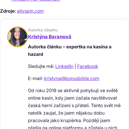
Zdroje:
allyspin.com
Autorka obsahu
Kristýna Baranová
Autorka článku – expertka na kasína a
hazard
Sledujte mě:
LinkedIn
|
Facebook
E-mail:
kristyna@bonusbible.com
Od roku 2019 se aktivně pohybuji ve světě
online kasin, kdy jsem začala navštěvovat
česká herní zařízení s přáteli. Tento svět mě
natolik zaujal, že jsem nějakou dobu
pracovala jako krupiérka. Později jsem
přešla na online platformy a zůstala u nich.