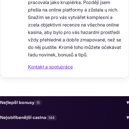
pracovala jako krupiérka. Později jsem
přešla na online platformy a zůstala u nich.
Snažím se pro vás vytvářet komplexní a
zcela objektivní recenze na všechna online
kasina, aby bylo pro vás hazardní prostředí
vždy přehledné a dobře zmapované, než se
do něj pustíte. Kromě toho můžete očekávat
řadu novinek, bonusů a tipů.
Kontakt a spolupráce
▾
Nejlepší bonusy
11
▾
Nejoblíbenější casina
144