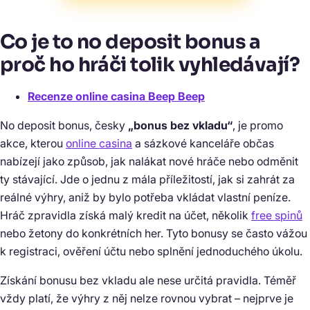
Co je to no deposit bonus a
proč ho hráči tolik vyhledávají?
Recenze online casina Beep Beep
No deposit bonus, česky
„bonus bez vkladu“
, je promo
akce, kterou
online casina
a sázkové kanceláře občas
nabízejí jako způsob, jak nalákat nové hráče nebo odměnit
ty stávající. Jde o jednu z mála příležitostí, jak si zahrát za
reálné výhry, aniž by bylo potřeba vkládat vlastní peníze.
Hráč zpravidla získá malý kredit na účet, několik
free spinů
nebo žetony do konkrétních her. Tyto bonusy se často vážou
k registraci, ověření účtu nebo splnění jednoduchého úkolu.
Získání bonusu bez vkladu ale nese určitá pravidla. Téměř
vždy platí, že výhry z něj nelze rovnou vybrat – nejprve je