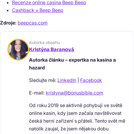
Recenze online casina Beep Beep
Cashback v Beep Beep
Zdroje:
beepcas.com
Autorka obsahu
Kristýna Baranová
Autorka článku – expertka na kasína a
hazard
Sledujte mě:
LinkedIn
|
Facebook
E-mail:
kristyna@bonusbible.com
Od roku 2019 se aktivně pohybuji ve světě
online kasin, kdy jsem začala navštěvovat
česká herní zařízení s přáteli. Tento svět mě
natolik zaujal, že jsem nějakou dobu