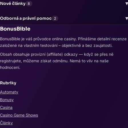
▾
Nové články
8
▾
Odborná a právní pomoc
2
BonusBible
BonusBible je váš průvodce online casiny. Přinášíme detailní recenze
založené na vlastním testování – objektivně a bez zaujatosti.
Obsah obsahuje provizní (affiliate) odkazy — když se přes ně
registrujete, můžeme získat odměnu. Nemá to vliv na naše
hodnocení.
Rubriky
Automaty
Bonusy
Casina
Casino Game Shows
Články