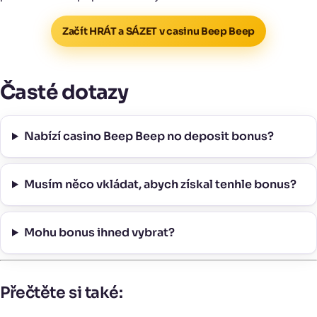
Začít HRÁT a SÁZET v casinu Beep Beep
Časté dotazy
Nabízí casino Beep Beep no deposit bonus?
Musím něco vkládat, abych získal tenhle bonus?
Mohu bonus ihned vybrat?
Přečtěte si také: