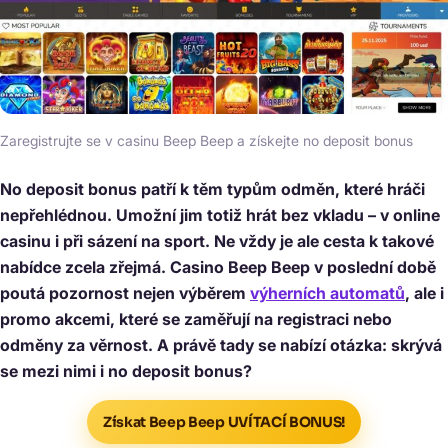
Zaregistrujte se v casinu Beep Beep a získejte no deposit bonus
No deposit bonus patří k těm typům odměn, které hráči
nepřehlédnou. Umožní jim totiž hrát bez vkladu – v online
casinu i při sázení na sport. Ne vždy je ale cesta k takové
nabídce zcela zřejmá. Casino Beep Beep v poslední době
poutá pozornost nejen výběrem
výherních automatů
, ale i
promo akcemi, které se zaměřují na registraci nebo
odměny za věrnost. A právě tady se nabízí otázka: skrývá
se mezi nimi i no deposit bonus?
Získat Beep Beep UVÍTACÍ BONUS!