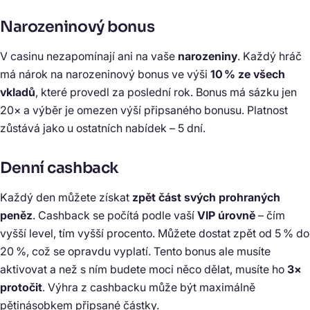
Narozeninový bonus
V casinu nezapomínají ani na vaše
narozeniny
. Každý hráč
má nárok na narozeninový bonus ve výši
10 % ze všech
vkladů
, které provedl za poslední rok. Bonus má sázku jen
20× a výběr je omezen výší připsaného bonusu. Platnost
zůstává jako u ostatních nabídek – 5 dní.
Denní cashback
Každý den můžete získat
zpět část svých prohraných
peněz
. Cashback se počítá podle vaší
VIP úrovně
– čím
vyšší level, tím vyšší procento. Můžete dostat zpět od 5 % do
20 %, což se opravdu vyplatí. Tento bonus ale musíte
aktivovat a než s ním budete moci něco dělat, musíte ho
3×
protočit
. Výhra z cashbacku může být maximálně
pětinásobkem připsané částky.