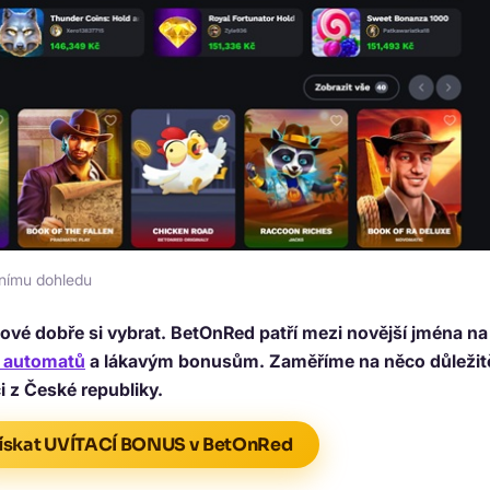
lnímu dohledu
čové dobře si vybrat. BetOnRed patří mezi novější jména na
h automatů
a lákavým bonusům. Zaměříme na něco důležitějš
i z České republiky.
ískat UVÍTACÍ BONUS v BetOnRed