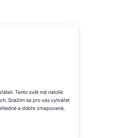
áteli. Tento svět mě natolik
ich. Snažím se pro vás vytvářet
přehledné a dobře zmapované,