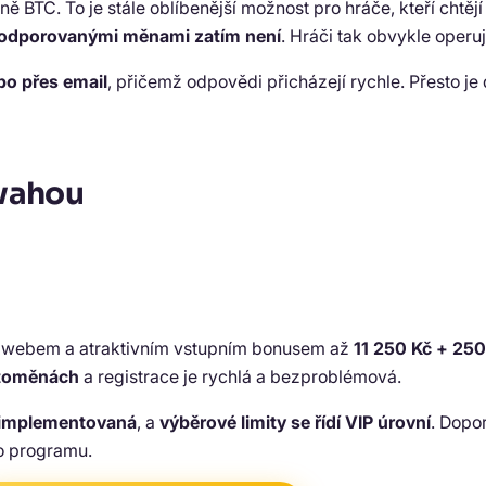
ně BTC. To je stále oblíbenější možnost pro hráče, kteří chtěj
podporovanými měnami zatím není
. Hráči tak obvykle operuj
bo přes email
, přičemž odpovědi přicházejí rychle. Přesto je 
zvahou
m webem a atraktivním vstupním bonusem až
11 250 Kč + 25
ptoměnách
a registrace je rychlá a bezproblémová.
ě implementovaná
, a
výběrové limity se řídí VIP úrovní
. Dopo
o programu.