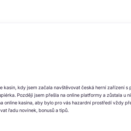
e kasin, kdy jsem začala navštěvovat česká herní zařízení s př
piérka. Později jsem přešla na online platformy a zůstala u n
na online kasina, aby bylo pro vás hazardní prostředí vždy 
vat řadu novinek, bonusů a tipů.