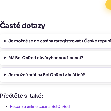
Časté dotazy
Je možné se do casina zaregistrovat z České repub
Má BetOnRed důvěryhodnou licenci?
Je možné hrát na BetOnRed v češtině?
Přečtěte si také:
Recenze online casina BetOnRed