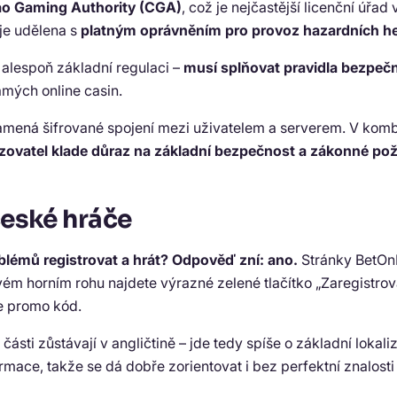
çao Gaming Authority (CGA)
, což je nejčastější licenční úřad
 je udělena s
platným oprávněním pro provoz hazardních he
 alespoň základní regulaci –
musí splňovat pravidla bezpečn
mých online casin.
amená šifrované spojení mezi uživatelem a serverem. V kom
zovatel klade důraz na základní bezpečnost a zákonné po
české hráče
blémů registrovat a hrát? Odpověď zní: ano.
Stránky BetOnR
vém horním rohu najdete výrazné zelené tlačítko „Zaregistrov
te promo kód.
é části zůstávají v angličtině – jde tedy spíše o základní loka
mace, takže se dá dobře zorientovat i bez perfektní znalosti 