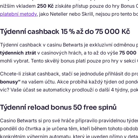
nižším vkladem
250 Kč
získáte přístup pouze do hry Bonus
platební metody
, jako Neteller nebo Skrill, nejsou pro tent
Týdenní cashback 15 % až do 75 000 Kč
Týdenní cashback v casinu Betwarts je exkluzivní odměnou pr
týdenních ztrát
v casinových hrách, a to až do výše
75 000
mohli vybrat. Tento skvělý bonus platí pouze pro hry v sekci 
Chcete-li získat cashback, stačí se jednoduše přihlásit do 
bonusy“
na vašem účtu. Akce probíhá každý týden od pondě
víc? Vaše účast se automaticky prodlouží o další 4 týdny, p
Týdenní reload bonus 50 free spinů
Casino Betwarts si pro své hráče připravilo pravidelnou týde
pondělí do čtvrtka a je určena těm, kteří během tohoto obdo
konkrétním výherním automatu, který je uveden přímo v deta