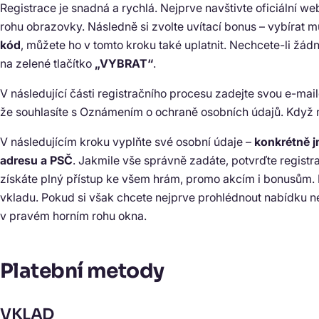
Registrace je snadná a rychlá. Nejprve navštivte oficiální we
rohu obrazovky. Následně si zvolte uvítací bonus – vybírat
kód
, můžete ho v tomto kroku také uplatnit. Nechcete-li žád
na zelené tlačítko
„VYBRAT“
.
V následující části registračního procesu zadejte svou e-mai
že souhlasíte s Oznámením o ochraně osobních údajů. Když m
V následujícím kroku vyplňte své osobní údaje –
konkrétně j
adresu a PSČ
. Jakmile vše správně zadáte, potvrďte registra
získáte plný přístup ke všem hrám, promo akcím i bonusům.
vkladu. Pokud si však chcete nejprve prohlédnout nabídku ne
v pravém horním rohu okna.
Platební metody
VKLAD