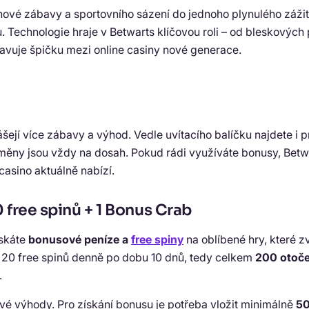
inové zábavy a sportovního sázení do jednoho plynulého zážit
. Technologie hraje v Betwarts klíčovou roli – od bleskových
tavuje špičku mezi online casiny nové generace.
šejí více zábavy a výhod. Vedle uvítacího balíčku najdete i 
dměny jsou vždy na dosah. Pokud rádi využíváte bonusy, Bet
casino aktuálně nabízí.
 free spinů + 1 Bonus Crab
ískáte
bonusové peníze a
free spiny
na oblíbené hry, které z
 20 free spinů denně po dobu 10 dnů, tedy celkem
200 otoč
.
mavé výhody. Pro získání bonusu je potřeba vložit minimálně
50