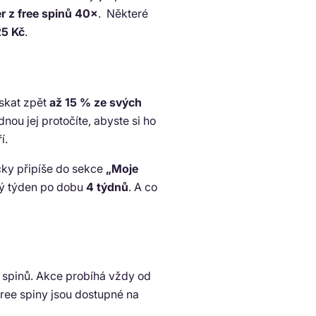
r z free spinů 40×
. Některé
25 Kč
.
ískat zpět
až 15 % ze svých
dnou jej protočíte, abyste si ho
í.
cky připíše do sekce
„Moje
dý týden po dobu
4 týdnů
. A co
e spinů. Akce probíhá vždy od
Free spiny jsou dostupné na