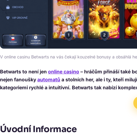
V online casinu Betwarts na vás čekají kouzelné bonusy a obsáhlá he
Betwarts to není jen
online casino
– hráčům přináší také bo
nejen fanoušky
automatů
a stolních her, ale i ty, kteří mi
kategoriemi rychlé a intuitivní. Betwarts tak nabízí kompl
Úvodní Informace