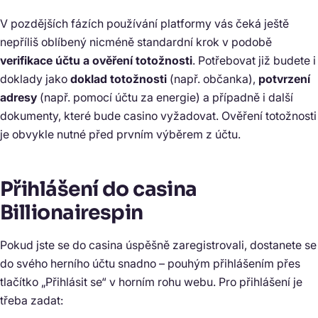
V pozdějších fázích používání platformy vás čeká ještě
nepříliš oblíbený nicméně standardní krok v podobě
verifikace účtu a ověření totožnosti
. Potřebovat již budete i
doklady jako
doklad totožnosti
(např. občanka),
potvrzení
adresy
(např. pomocí účtu za energie) a případně i další
dokumenty, které bude casino vyžadovat. Ověření totožnosti
je obvykle nutné před prvním výběrem z účtu.
Přihlášení do casina
Billionairespin
Pokud jste se do casina úspěšně zaregistrovali, dostanete se
do svého herního účtu snadno – pouhým přihlášením přes
tlačítko „Přihlásit se“ v horním rohu webu. Pro přihlášení je
třeba zadat: