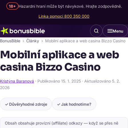
18+
Hazardní hraní může být návykové. Hrajte zodpovědně.
Linka pomoci 800 350 000
Menu
BonusBible
Články
Mobilní aplikace a web casina Bizzo Casino
Mobilní aplikace a web
casina Bizzo Casino
Kristýna Baranová
· Publikováno
15. 1. 2025
· Aktualizováno
5. 2.
2026
✓ Důvěryhodné zdroje
✓ Jak hodnotíme?
Obsah obsahuje provizní (affiliate) odkazy — když se přes ně