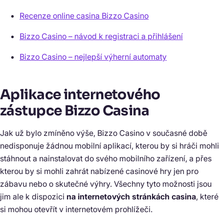
Recenze online casina Bizzo Casino
Bizzo Casino – návod k registraci a přihlášení
Bizzo Casino – nejlepší výherní automaty
Aplikace internetového
zástupce Bizzo Casina
Jak už bylo zmíněno výše, Bizzo Casino v současné době
nedisponuje žádnou mobilní aplikací, kterou by si hráči mohli
stáhnout a nainstalovat do svého mobilního zařízení, a přes
kterou by si mohli zahrát nabízené casinové hry jen pro
zábavu nebo o skutečné výhry. Všechny tyto možnosti jsou
jim ale k dispozici
na internetových stránkách casina
, které
si mohou otevřít v internetovém prohlížeči.