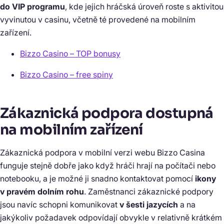
do VIP programu
, kde jejich hráčská úroveň roste s aktivitou
vyvinutou v casinu, včetně té provedené na mobilním
zařízení.
Bizzo Casino – TOP bonusy
Bizzo Casino – free spiny
Zákaznická podpora dostupná
na mobilním zařízení
Zákaznická podpora v mobilní verzi webu Bizzo Casina
funguje stejně dobře jako když hráči hrají na počítači nebo
notebooku, a je možné ji snadno kontaktovat pomocí
ikony
v pravém dolním rohu
. Zaměstnanci zákaznické podpory
jsou navíc schopni komunikovat
v šesti jazycích
a na
jakýkoliv požadavek odpovídají obvykle v relativně krátkém