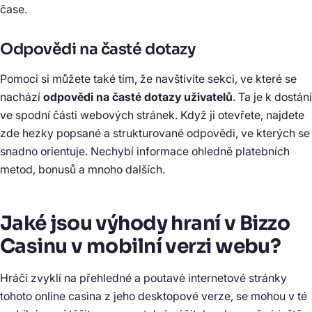
čase.
Odpovědi na časté dotazy
Pomoci si můžete také tím, že navštívíte sekci, ve které se
nachází
odpovědi na časté dotazy uživatelů
. Ta je k dostání
ve spodní části webových stránek. Když ji otevřete, najdete
zde hezky popsané a strukturované odpovědi, ve kterých se
snadno orientuje. Nechybí informace ohledně platebních
metod, bonusů a mnoho dalších.
Jaké jsou výhody hraní v Bizzo
Casinu v mobilní verzi webu?
Hráči zvyklí na přehledné a poutavé internetové stránky
tohoto online casina z jeho desktopové verze, se mohou v té