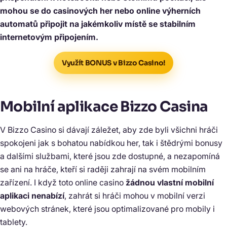
mohou se do casinových her nebo online výherních
automatů připojit na jakémkoliv místě se stabilním
internetovým připojením.
Využít BONUS v Bizzo Casino!
Mobilní aplikace Bizzo Casina
V Bizzo Casino si dávají záležet, aby zde byli všichni hráči
spokojeni jak s bohatou nabídkou her, tak i štědrými bonusy
a dalšími službami, které jsou zde dostupné, a nezapomíná
se ani na hráče, kteří si raději zahrají na svém mobilním
zařízení. I když toto online casino
žádnou vlastní mobilní
aplikaci nenabízí
, zahrát si hráči mohou v mobilní verzi
webových stránek, které jsou optimalizované pro mobily i
tablety.