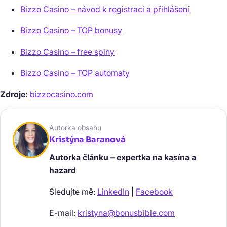
Bizzo Casino – návod k registraci a přihlášení
Bizzo Casino – TOP bonusy
Bizzo Casino – free spiny
Bizzo Casino – TOP automaty
Zdroje:
bizzocasino.com
Autorka obsahu
Kristýna Baranová
Autorka článku – expertka na kasína a
hazard
Sledujte mě:
LinkedIn
|
Facebook
E-mail:
kristyna@bonusbible.com