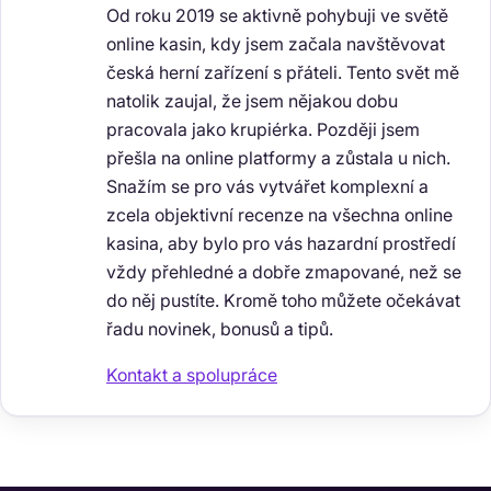
Od roku 2019 se aktivně pohybuji ve světě
online kasin, kdy jsem začala navštěvovat
česká herní zařízení s přáteli. Tento svět mě
natolik zaujal, že jsem nějakou dobu
pracovala jako krupiérka. Později jsem
přešla na online platformy a zůstala u nich.
Snažím se pro vás vytvářet komplexní a
zcela objektivní recenze na všechna online
kasina, aby bylo pro vás hazardní prostředí
vždy přehledné a dobře zmapované, než se
do něj pustíte. Kromě toho můžete očekávat
řadu novinek, bonusů a tipů.
Kontakt a spolupráce