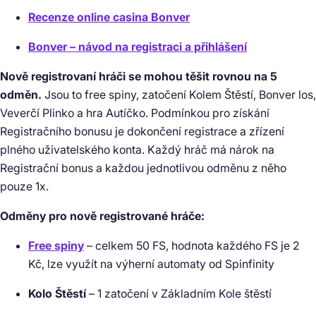
Recenze online casina Bonver
Bonver – návod na registraci a přihlášení
Nově registrovaní hráči se mohou těšit rovnou na 5
odměn.
Jsou to free spiny, zatočení Kolem Štěstí, Bonver los,
Veverčí Plinko a hra Autíčko. Podmínkou pro získání
Registračního bonusu je dokončení registrace a zřízení
plného uživatelského konta. Každý hráč má nárok na
Registrační bonus a každou jednotlivou odměnu z něho
pouze 1x.
Odměny pro nově registrované hráče:
Free spiny
– celkem 50 FS, hodnota každého FS je 2
Kč, lze využít na výherní automaty od Spinfinity
Kolo Štěstí
– 1 zatočení v Základním Kole štěstí