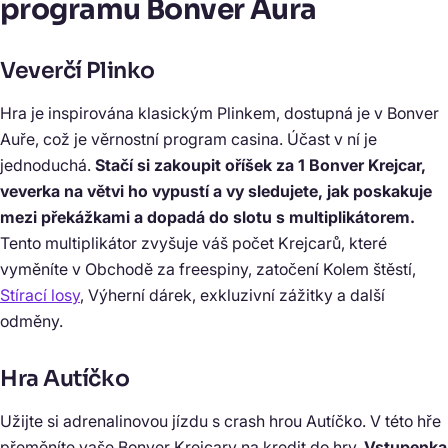
programu Bonver Aura
Veverčí Plinko
Hra je inspirována klasickým Plinkem, dostupná je v Bonver
Auře, což je věrnostní program casina. Účast v ní je
jednoduchá.
Stačí si zakoupit oříšek za 1 Bonver Krejcar,
veverka na větvi ho vypustí a vy sledujete, jak poskakuje
mezi překážkami a dopadá do slotu s multiplikátorem.
Tento multiplikátor zvyšuje váš počet Krejcarů, které
vyměníte v Obchodě za freespiny, zatočení Kolem štěstí,
Stírací losy
, Výherní dárek, exkluzivní zážitky a další
odměny.
Hra Autíčko
Užijte si adrenalinovou jízdu s crash hrou Autíčko. V této hře
přeměníte vaše Bonver Krejcary na kredit do hry.
Vstupenka