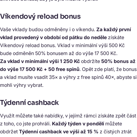
Víkendový reload bonus
Vaše vklady budou odměněny i o víkendu.
Za každý první
vklad provedený v období od pátku do neděle
získáte
Víkendový reload bonus. Vklad v minimální výši 500 Kč
bude odměněn 50% bonusem až do výše 17 500 Kč.
Za vklad v minimální výši 1 250 Kč
obdržíte
50% bonus až
do výše 17 500 Kč + 50 free spinů
. Opět zde platí, že bonus
a vklad musíte vsadit 35× a výhry z free spinů 40×, abyste si
mohli výhry vybrat.
Týdenní cashback
Využít můžete také nabídky, v jejímž rámci získáte zpět část
z toho, co jste prohráli.
Každý týden v pondělí
můžete
obdržet
Týdenní cashback ve výši až 15 %
z čistých ztrát