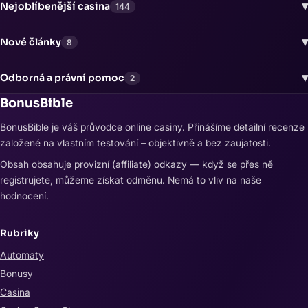
▾
Nejoblíbenější casina
144
▾
Nové články
8
▾
Odborná a právní pomoc
2
BonusBible
BonusBible je váš průvodce online casiny. Přinášíme detailní recenze
založené na vlastním testování – objektivně a bez zaujatosti.
Obsah obsahuje provizní (affiliate) odkazy — když se přes ně
registrujete, můžeme získat odměnu. Nemá to vliv na naše
hodnocení.
Rubriky
Automaty
Bonusy
Casina