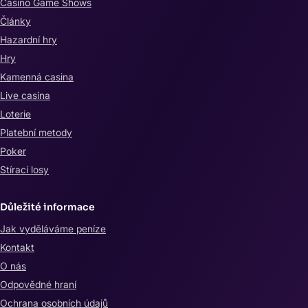
Casino Game Shows
Články
Hazardní hry
Hry
Kamenná casina
Live casina
Loterie
Platební metody
Poker
Stírací losy
Důležité informace
Jak vyděláváme peníze
Kontakt
O nás
Odpovědné hraní
Ochrana osobních údajů