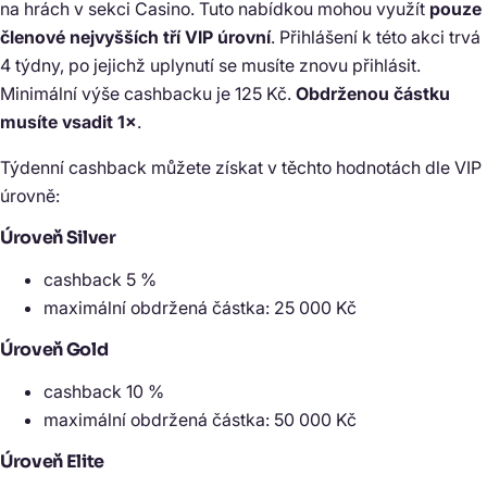
na hrách v sekci Casino. Tuto nabídkou mohou využít
pouze
členové nejvyšších tří VIP úrovní
. Přihlášení k této akci trvá
4 týdny, po jejichž uplynutí se musíte znovu přihlásit.
Minimální výše cashbacku je 125 Kč.
Obdrženou částku
musíte vsadit 1×
.
Týdenní cashback můžete získat v těchto hodnotách dle VIP
úrovně:
Úroveň Silver
cashback 5 %
maximální obdržená částka: 25 000 Kč
Úroveň Gold
cashback 10 %
maximální obdržená částka: 50 000 Kč
Úroveň Elite