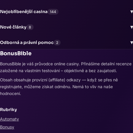
▾
Nejoblíbenější casina
144
▾
Nové články
8
▾
Odborná a právní pomoc
2
BonusBible
BonusBible je váš průvodce online casiny. Přinášíme detailní recenze
založené na vlastním testování – objektivně a bez zaujatosti.
Obsah obsahuje provizní (affiliate) odkazy — když se přes ně
registrujete, můžeme získat odměnu. Nemá to vliv na naše
hodnocení.
Rubriky
Automaty
Bonusy