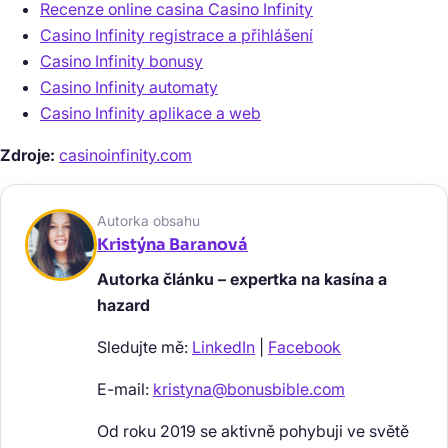
Recenze online casina Casino Infinity
Casino Infinity registrace a přihlášení
Casino Infinity bonusy
Casino Infinity automaty
Casino Infinity aplikace a web
Zdroje:
casinoinfinity.com
Autorka obsahu
Kristýna Baranová
Autorka článku – expertka na kasína a
hazard
Sledujte mě:
LinkedIn
|
Facebook
E-mail:
kristyna@bonusbible.com
Od roku 2019 se aktivně pohybuji ve světě