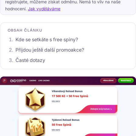
registrujete, můžeme získat odměnu. Nemá to vliv na naše
hodnocení.
Jak vyděláváme
OBSAH ČLÁNKU
Kde se setkáte s free spiny?
Přijdou ještě další promoakce?
Časté dotazy