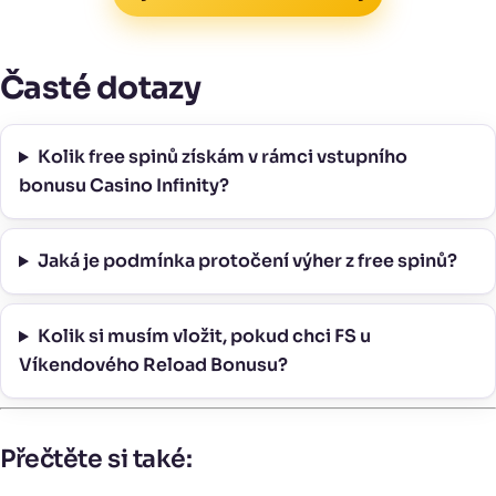
Časté dotazy
Kolik free spinů získám v rámci vstupního
bonusu Casino Infinity?
Jaká je podmínka protočení výher z free spinů?
Kolik si musím vložit, pokud chci FS u
Víkendového Reload Bonusu?
Přečtěte si také: