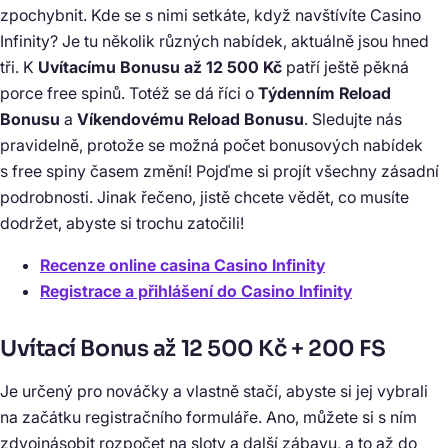
zpochybnit. Kde se s nimi setkáte, když navštívíte Casino
Infinity? Je tu několik různých nabídek, aktuálně jsou hned
tři. K
Uvítacímu Bonusu až 12 500 Kč
patří ještě pěkná
porce free spinů. Totéž se dá říci o
Týdenním Reload
Bonusu
a
Víkendovému Reload Bonusu
. Sledujte nás
pravidelně, protože se možná počet bonusových nabídek
s free spiny časem změní! Pojďme si projít všechny zásadní
podrobnosti. Jinak řečeno, jistě chcete vědět, co musíte
dodržet, abyste si trochu zatočili!
Recenze online casina Casino Infinity
Registrace a přihlášení do Casino Infinity
Uvítací Bonus až 12 500 Kč + 200 FS
Je určený pro nováčky a vlastně stačí, abyste si jej vybrali
na začátku registračního formuláře. Ano, můžete si s ním
zdvojnásobit rozpočet na sloty a další zábavu, a to až do