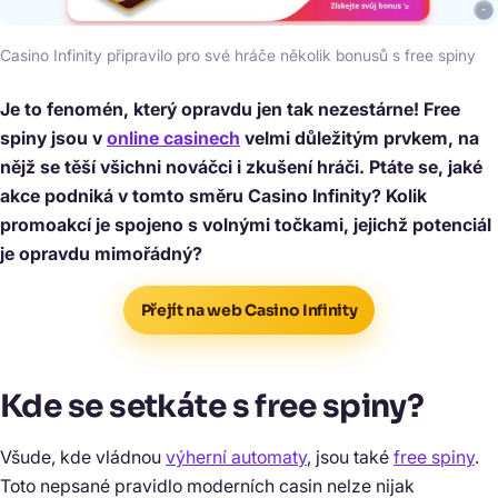
Casino Infinity připravilo pro své hráče několik bonusů s free spiny
Je to fenomén, který opravdu jen tak nezestárne! Free
spiny jsou v
online casinech
velmi důležitým prvkem, na
nějž se těší všichni nováčci i zkušení hráči. Ptáte se, jaké
akce podniká v tomto směru Casino Infinity? Kolik
promoakcí je spojeno s volnými točkami, jejichž potenciál
je opravdu mimořádný?
Přejít na web Casino Infinity
Kde se setkáte s free spiny?
Všude, kde vládnou
výherní automaty
, jsou také
free spiny
.
Toto nepsané pravidlo moderních casin nelze nijak