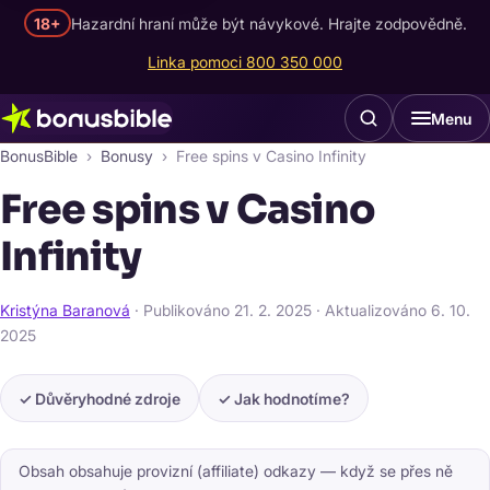
18+
Hazardní hraní může být návykové. Hrajte zodpovědně.
Linka pomoci 800 350 000
Menu
BonusBible
Bonusy
Free spins v Casino Infinity
Free spins v Casino
Infinity
Kristýna Baranová
· Publikováno
21. 2. 2025
· Aktualizováno
6. 10.
2025
✓ Důvěryhodné zdroje
✓ Jak hodnotíme?
Obsah obsahuje provizní (affiliate) odkazy — když se přes ně