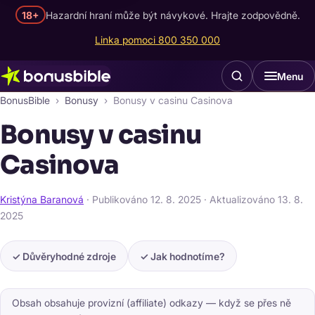
18+
Hazardní hraní může být návykové. Hrajte zodpovědně.
Linka pomoci 800 350 000
Menu
BonusBible
Bonusy
Bonusy v casinu Casinova
Bonusy v casinu
Casinova
Kristýna Baranová
· Publikováno
12. 8. 2025
· Aktualizováno
13. 8.
2025
✓ Důvěryhodné zdroje
✓ Jak hodnotíme?
Obsah obsahuje provizní (affiliate) odkazy — když se přes ně