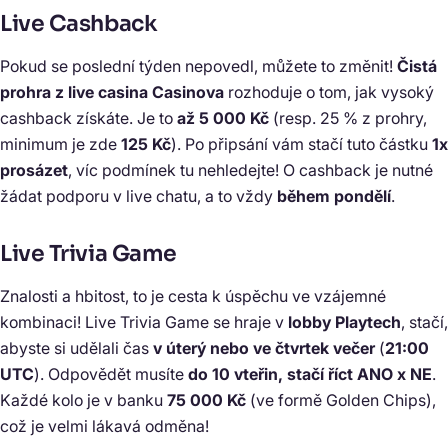
Live Cashback
Pokud se poslední týden nepovedl, můžete to změnit!
Čistá
prohra z live casina Casinova
rozhoduje o tom, jak vysoký
cashback získáte. Je to
až 5 000 Kč
(resp. 25 % z prohry,
minimum je zde
125 Kč
). Po připsání vám stačí tuto částku
1x
prosázet
, víc podmínek tu nehledejte! O cashback je nutné
žádat podporu v live chatu, a to vždy
během pondělí
.
Live Trivia Game
Znalosti a hbitost, to je cesta k úspěchu ve vzájemné
kombinaci! Live Trivia Game se hraje v
lobby Playtech
, stačí,
abyste si udělali čas
v úterý nebo ve čtvrtek večer
(
21:00
UTC
). Odpovědět musíte
do 10 vteřin, stačí říct ANO x NE
.
Každé kolo je v banku
75 000 Kč
(ve formě Golden Chips),
což je velmi lákavá odměna!