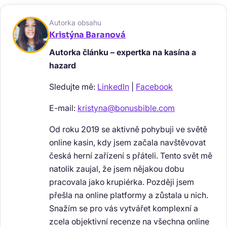
Autorka obsahu
Kristýna Baranová
Autorka článku – expertka na kasína a
hazard
Sledujte mě:
LinkedIn
|
Facebook
E-mail:
kristyna@bonusbible.com
Od roku 2019 se aktivně pohybuji ve světě
online kasin, kdy jsem začala navštěvovat
česká herní zařízení s přáteli. Tento svět mě
natolik zaujal, že jsem nějakou dobu
pracovala jako krupiérka. Později jsem
přešla na online platformy a zůstala u nich.
Snažím se pro vás vytvářet komplexní a
zcela objektivní recenze na všechna online