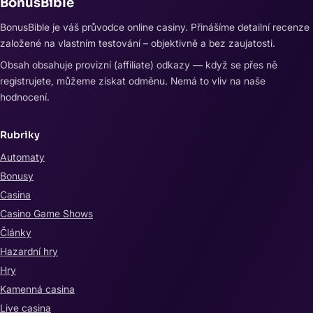
BonusBible
BonusBible je váš průvodce online casiny. Přinášíme detailní recenze
založené na vlastním testování – objektivně a bez zaujatosti.
Obsah obsahuje provizní (affiliate) odkazy — když se přes ně
registrujete, můžeme získat odměnu. Nemá to vliv na naše
hodnocení.
Rubriky
Automaty
Bonusy
Casina
Casino Game Shows
Články
Hazardní hry
Hry
Kamenná casina
Live casina