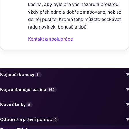
kasina, aby bylo pro vás hazardní prostředí
vždy přehledné a dobře zmapované, než se
do něj pustíte. Kromě toho můžete očekávat
řadu novinek, bonusů a tipů.
Kontakt a spolupráce
▾
Nejlepší bonusy
11
▾
Nejoblíbenější casina
144
▾
Nové články
8
▾
Odborná a právní pomoc
2