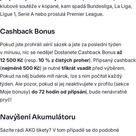
klubové soutěže v kopané, kam spadá Bundesliga, La Liga,
Ligue 1, Serie A nebo proslulá Premier League.
Cashback Bonus
Pokud jste prohráli sérii sázek a jste za poslední týden
v mínusu, nic se neděje! Dostanete Cashback Bonus
až
12 500 Kč
(resp.
10 % z čistých proher
). Připsaný cashback
(
nejméně 500 Kč
) je nutné
třikrát vsadit
před výběrem.
Pokud na něj budete mít nárok, lze s ním počítat každý
týden. Ale pozor, pokud si jej neaktivujete v profilu (sekce
Moje bonusy)
do 72 hodin od připsání
, bude nenávratně
pryč!
Navýšení Akumulátoru
Sázíte rádi AKO tikety? V tom případě se do podobné