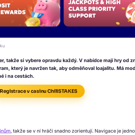
dku
er, takže si vybere opravdu každý. V nabídce mají hry od 
ram, který je navržen tak, aby odměňoval loajalitu. Má mod
né i na cestách.
Registrace v casinu ChiliSTAKES
sinům
, takže se v ní hráči snadno zorientují. Navigace je jed