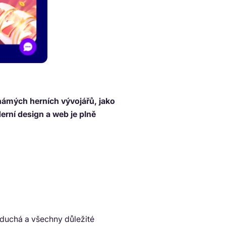
známých herních vývojářů, jako
erní design a web je plně
noduchá a všechny důležité