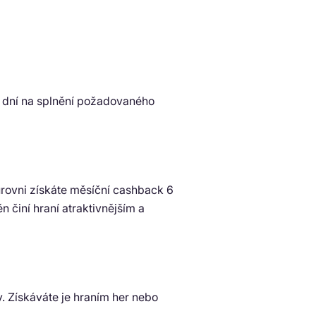
10 dní na splnění požadovaného
rovni získáte měsíční cashback 6
činí hraní atraktivnějším a
. Získáváte je hraním her nebo