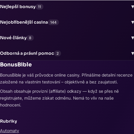
▾
Nejlepší bonusy
11
▾
Nejoblíbenější casina
144
▾
Nové články
8
▾
Odborná a právní pomoc
2
BonusBible
BonusBible je váš průvodce online casiny. Přinášíme detailní recenze
založené na vlastním testování – objektivně a bez zaujatosti.
Obsah obsahuje provizní (affiliate) odkazy — když se přes ně
registrujete, můžeme získat odměnu. Nemá to vliv na naše
hodnocení.
Rubriky
Automaty