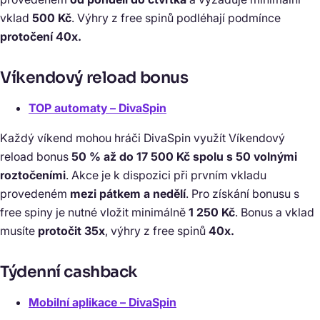
vklad
500 Kč
. Výhry z free spinů podléhají podmínce
protočení 40x.
Víkendový reload bonus
TOP automaty – DivaSpin
Každý víkend mohou hráči DivaSpin využít Víkendový
reload bonus
50 % až do 17 500 Kč spolu s 50 volnými
roztočeními
. Akce je k dispozici při prvním vkladu
provedeném
mezi pátkem a nedělí
. Pro získání bonusu s
free spiny je nutné vložit minimálně
1 250 Kč
. Bonus a vklad
musíte
protočit 35x
, výhry z free spinů
40x.
Týdenní cashback
Mobilní aplikace – DivaSpin