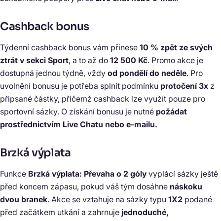
Cashback bonus
Týdenní cashback bonus vám přinese
10 % zpět ze svých
ztrát v sekci Sport
, a to až do
12 500 Kč
. Promo akce je
dostupná jednou týdně, vždy
od pondělí do neděle
. Pro
uvolnění bonusu je potřeba splnit podmínku
protočení 3x
z
připsané částky, přičemž cashback lze využít pouze pro
sportovní sázky. O získání bonusu je nutné
požádat
prostřednictvím Live Chatu nebo e-mailu.
Brzká výplata
Funkce
Brzká výplata: Převaha o 2 góly
vyplácí sázky ještě
před koncem zápasu, pokud váš tým dosáhne
náskoku
dvou branek
. Akce se vztahuje na sázky typu
1X2
podané
před začátkem utkání a zahrnuje
jednoduché,