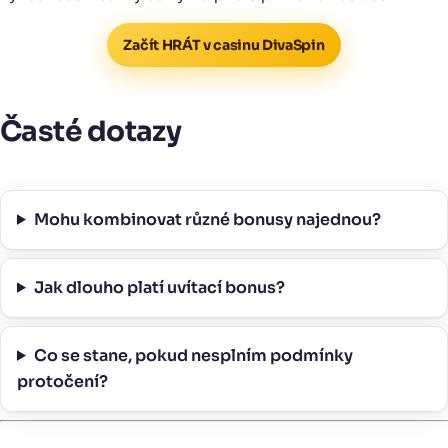
Začít HRÁT v casinu DivaSpin
Časté dotazy
Mohu kombinovat různé bonusy najednou?
Jak dlouho platí uvítací bonus?
Co se stane, pokud nesplním podmínky
protočení?