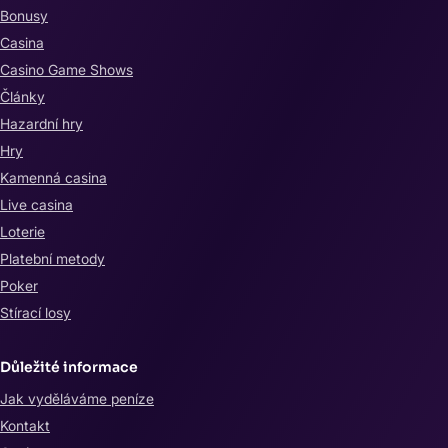
Bonusy
Casina
Casino Game Shows
Články
Hazardní hry
Hry
Kamenná casina
Live casina
Loterie
Platební metody
Poker
Stírací losy
Důležité informace
Jak vyděláváme peníze
Kontakt