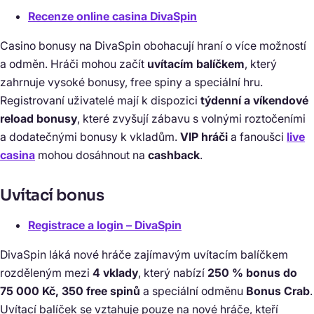
Recenze online casina DivaSpin
Casino bonusy na DivaSpin obohacují hraní o více možností
a odměn. Hráči mohou začít
uvítacím balíčkem
, který
zahrnuje vysoké bonusy, free spiny a speciální hru.
Registrovaní uživatelé mají k dispozici
týdenní a víkendové
reload bonusy
, které zvyšují zábavu s volnými roztočeními
a dodatečnými bonusy k vkladům.
VIP hráči
a fanoušci
live
casina
mohou dosáhnout na
cashback
.
Uvítací bonus
Registrace a login
–
DivaSpin
DivaSpin láká nové hráče zajímavým uvítacím balíčkem
rozděleným mezi
4 vklady
, který nabízí
250 % bonus do
75 000 Kč, 350 free spinů
a speciální odměnu
Bonus Crab
.
Uvítací balíček se vztahuje pouze na nové hráče, kteří