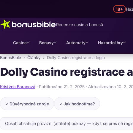
18+
Haz
Recenze casin a bonusů
Casina
Bonusy
Automaty
Hazardní hry
BonusBible
Články
Dolly Casino registrace a login
Dolly Casino registrace a
Kristýna Baranová
· Publikováno
21. 2. 2025
· Aktualizováno
10. 2. 2
✓ Důvěryhodné zdroje
✓ Jak hodnotíme?
Obsah obsahuje provizní (affiliate) odkazy — když se přes ně reg