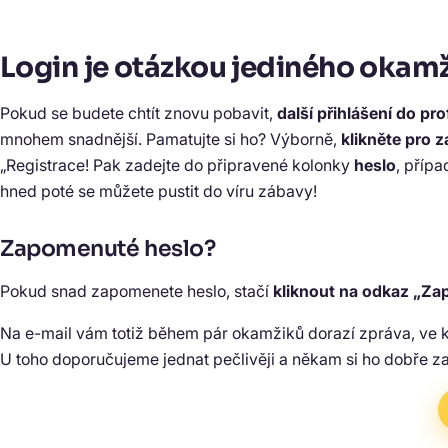
Login je otázkou jediného okam
Pokud se budete chtít znovu pobavit,
další přihlášení do pr
mnohem snadnější. Pamatujte si ho? Výborně,
klikněte pro z
„Registrace! Pak zadejte do připravené kolonky
heslo
, příp
hned poté se můžete pustit do víru zábavy!
Zapomenuté heslo?
Pokud snad zapomenete heslo, stačí
kliknout na odkaz „Zap
Na e-mail vám totiž během pár okamžiků dorazí zpráva, ve 
U toho doporučujeme jednat pečlivěji a někam si ho dobře zap