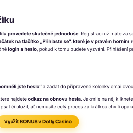
žiku
ofilu provedete skutečně jednoduše
. Registraci už máte za s
ačátek na tlačítko „Přihlaste se“, které je v pravém horním 
adně
login a heslo
, pokud k tomu budete vyzváni. Přihlášení 
omněli jste heslo“
a zadat do připravené kolonky emailovou 
které najdete
odkaz na obnovu hesla
. Jakmile na něj kliknete
sat či uložit, ať nemusíte celý proces za krátkou chvíli opa
Využít BONUS v Dolly Casino