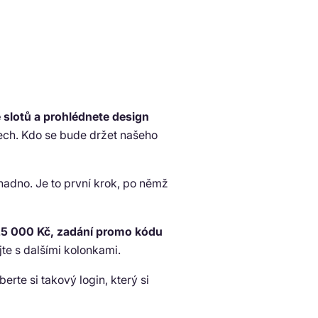
 slotů a prohlédnete design
dech. Kdo se bude držet našeho
nadno. Je to první krok, po němž
25 000 Kč, zadání promo kódu
jte s dalšími kolonkami.
erte si takový login, který si