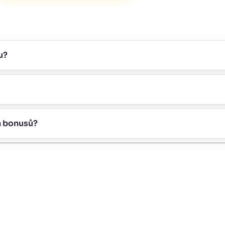
u?
ch bonusů?