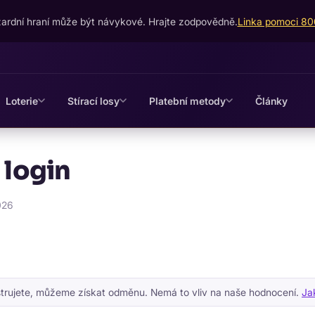
ardní hraní může být návykové. Hrajte zodpovědně.
Linka pomoci 8
Loterie
Stírací losy
Platební metody
Články
 login
026
istrujete, můžeme získat odměnu. Nemá to vliv na naše hodnocení.
Ja