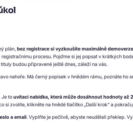
úkol
ný plán,
bez registrace si vyzkoušíte maximálně demoverze
 k registračnímu procesu. Pojďme si jej popsat v krátkých bo
ituly budou připravené ještě dnes, záleží na vás.
pravo nahoře. Má černý popisek v hnědém rámu, poznáte ho s
. Je to
uvítací nabídka, která může dosáhnout hodnoty až 
o si zvolíte, klikněte na hnědé tlačítko „Další krok“ a pokraču
eslo a email
. Vyplňte je pečlivě, abyste neudělali překlep. Vyb