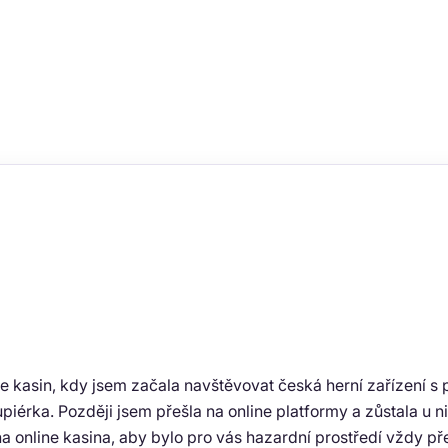
e kasin, kdy jsem začala navštěvovat česká herní zařízení s př
piérka. Později jsem přešla na online platformy a zůstala u n
na online kasina, aby bylo pro vás hazardní prostředí vždy 