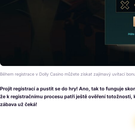
Během registrace v Dolly Casino můžete získat zajímavý uvítací bon
Projít registrací a pustit se do hry! Ano, tak to funguje s
že k registračnímu procesu patří ještě ověření totožnosti
zábava už čeká!