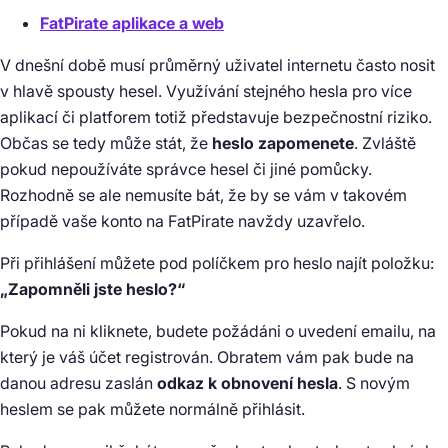
FatPirate aplikace a web
V dnešní době musí průměrný uživatel internetu často nosit
v hlavě spousty hesel. Využívání stejného hesla pro více
aplikací či platforem totiž představuje bezpečnostní riziko.
Občas se tedy může stát, že
heslo zapomenete
. Zvláště
pokud nepoužíváte správce hesel či jiné pomůcky.
Rozhodně se ale nemusíte bát, že by se vám v takovém
případě vaše konto na FatPirate navždy uzavřelo.
Při přihlášení můžete pod políčkem pro heslo najít položku:
„Zapomněli jste heslo?“
Pokud na ni kliknete, budete požádáni o uvedení emailu, na
který je váš účet registrován. Obratem vám pak bude na
danou adresu zaslán
odkaz k obnovení hesla
. S novým
heslem se pak můžete normálně přihlásit.