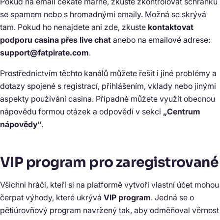
Pokud na email čekáte marně, zkuste zkontrolovat schránku
se spamem nebo s hromadnými emaily. Možná se skrývá
tam. Pokud ho nenajdete ani zde, zkuste
kontaktovat
podporu casina přes live chat
anebo na emailové adrese:
support@fatpirate.com
.
Prostřednictvím těchto kanálů můžete řešit i jiné problémy a
dotazy spojené s registrací, přihlášením, vklady nebo jinými
aspekty používání casina. Případně můžete využít obecnou
nápovědu formou otázek a odpovědí v sekci
„Centrum
nápovědy“
.
VIP program pro zaregistrované
Všichni hráči, kteří si na platformě vytvoří vlastní účet mohou
čerpat výhody, které ukrývá
VIP program
. Jedná se o
pětiúrovňový program navržený tak, aby odměňoval věrnost