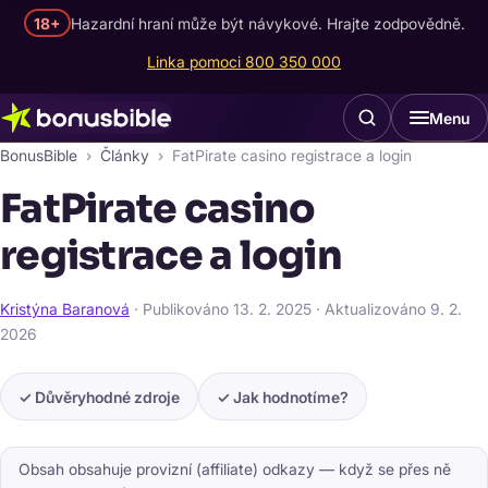
18+
Hazardní hraní může být návykové. Hrajte zodpovědně.
Linka pomoci 800 350 000
Menu
BonusBible
Články
FatPirate casino registrace a login
FatPirate casino
registrace a login
Kristýna Baranová
· Publikováno
13. 2. 2025
· Aktualizováno
9. 2.
2026
✓ Důvěryhodné zdroje
✓ Jak hodnotíme?
Obsah obsahuje provizní (affiliate) odkazy — když se přes ně