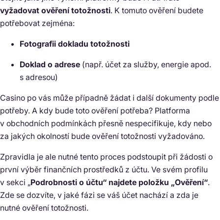
vyžadovat ověření totožnosti
. K tomuto ověření budete
potřebovat zejména:
Fotografii dokladu totožnosti
Doklad o adrese
(např. účet za služby, energie apod.
s adresou)
Casino po vás může případně žádat i další dokumenty podle
potřeby. A kdy bude toto ověření potřeba? Platforma
v obchodních podmínkách přesně nespecifikuje, kdy nebo
za jakých okolností bude ověření totožnosti vyžadováno.
Zpravidla je ale nutné tento proces podstoupit při žádosti o
první výběr finančních prostředků z účtu. Ve svém profilu
v sekci „
Podrobnosti o účtu“ najdete položku „Ověření“
.
Zde se dozvíte, v jaké fázi se váš účet nachází a zda je
nutné ověření totožnosti.