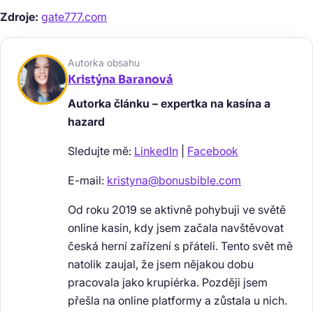
Zdroje:
gate777.com
Autorka obsahu
Kristýna Baranová
Autorka článku – expertka na kasína a
hazard
Sledujte mě:
LinkedIn
|
Facebook
E-mail:
kristyna@bonusbible.com
Od roku 2019 se aktivně pohybuji ve světě
online kasin, kdy jsem začala navštěvovat
česká herní zařízení s přáteli. Tento svět mě
natolik zaujal, že jsem nějakou dobu
pracovala jako krupiérka. Později jsem
přešla na online platformy a zůstala u nich.