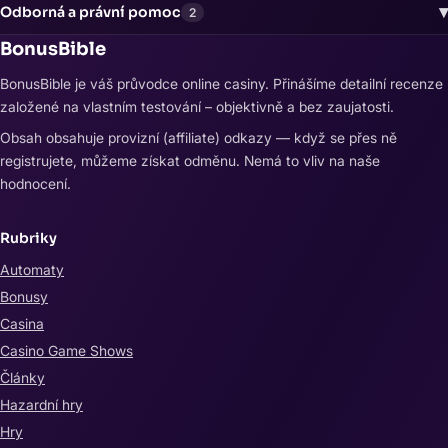
▾
Odborná a právní pomoc
2
BonusBible
BonusBible je váš průvodce online casiny. Přinášíme detailní recenze
založené na vlastním testování – objektivně a bez zaujatosti.
Obsah obsahuje provizní (affiliate) odkazy — když se přes ně
registrujete, můžeme získat odměnu. Nemá to vliv na naše
hodnocení.
Rubriky
Automaty
Bonusy
Casina
Casino Game Shows
Články
Hazardní hry
Hry