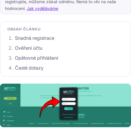
registrujete, můžeme získat odměnu. Nemá to vliv na naše
hodnocení.
Jak vyděláváme
OBSAH ČLÁNKU
Snadná registrace
Ověření účtu
Opětovné přihlášení
Časté dotazy