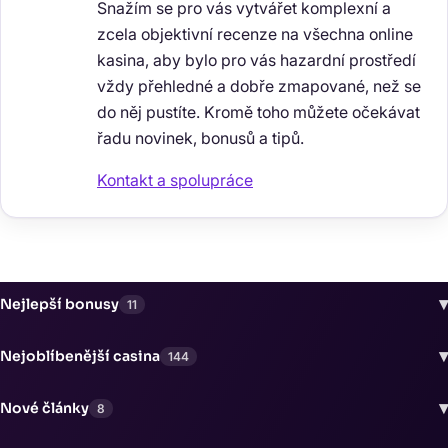
Snažím se pro vás vytvářet komplexní a
zcela objektivní recenze na všechna online
kasina, aby bylo pro vás hazardní prostředí
vždy přehledné a dobře zmapované, než se
do něj pustíte. Kromě toho můžete očekávat
řadu novinek, bonusů a tipů.
Kontakt a spolupráce
▾
Nejlepší bonusy
11
▾
Nejoblíbenější casina
144
▾
Nové články
8