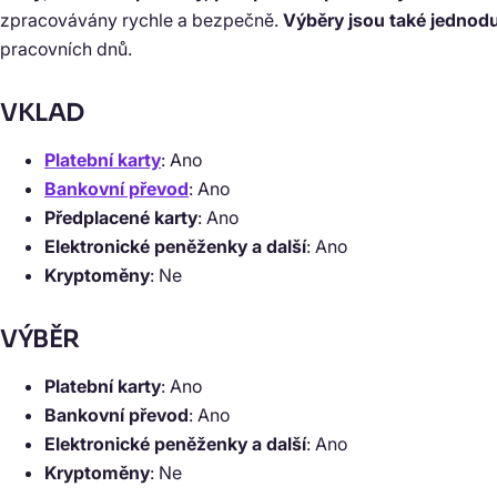
zpracovávány rychle a bezpečně.
Výběry jsou také jednod
pracovních dnů.
VKLAD
Platební karty
: Ano
Bankovní převod
: Ano
Předplacené karty
: Ano
Elektronické peněženky a další
: Ano
Kryptoměny
: Ne
VÝBĚR
Platební karty
: Ano
Bankovní převod
: Ano
Elektronické peněženky a další
: Ano
Kryptoměny
: Ne