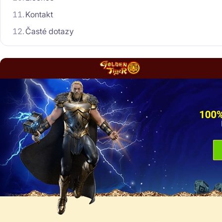
Kontakt
Časté dotazy