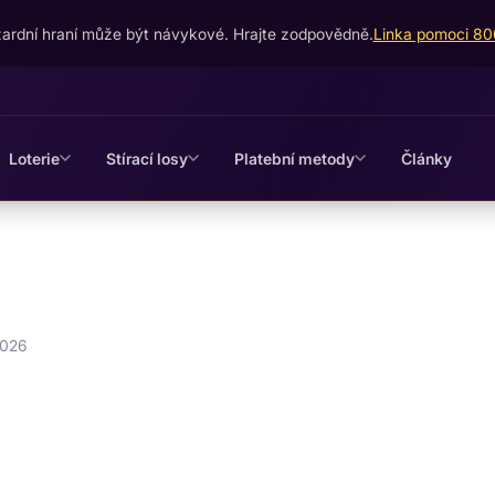
ardní hraní může být návykové. Hrajte zodpovědně.
Linka pomoci 8
Loterie
Stírací losy
Platební metody
Články
2026