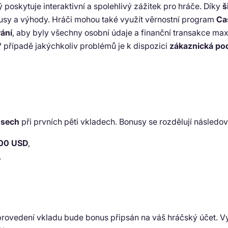
poskytuje interaktivní a spolehlivý zážitek pro hráče. Díky
š
usy a výhody. Hráči mohou také využít věrnostní program
Ca
vání
, aby byly všechny osobní údaje a finanční transakce ma
V případě jakýchkoliv problémů je k dispozici
zákaznická pod
usech
při prvních pěti vkladech. Bonusy se rozdělují následov
100 USD
,
,
 provedení vkladu bude bonus připsán na váš hráčský účet. Vy