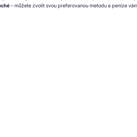
uché
– můžete zvolit svou preferovanou metodu a peníze vám