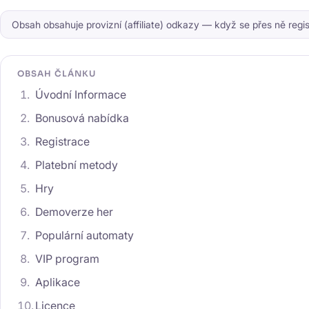
Obsah obsahuje provizní (affiliate) odkazy — když se přes ně reg
OBSAH ČLÁNKU
Úvodní Informace
Bonusová nabídka
Registrace
Platební metody
Hry
Demoverze her
Populární automaty
VIP program
Aplikace
Licence