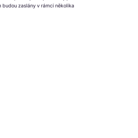
 budou zaslány v rámci několika