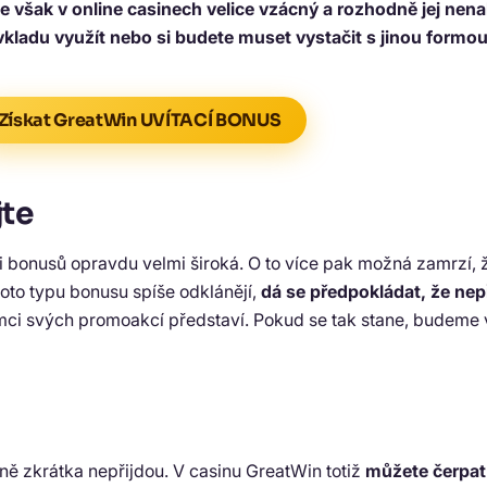
však v online casinech velice vzácný a rozhodně jej nenabí
kladu využít nebo si budete muset vystačit s jinou form
Získat GreatWin UVÍTACÍ BONUS
jte
ti bonusů opravdu velmi široká. O to více pak možná zamrzí,
hoto typu bonusu spíše odklánějí,
dá se předpokládat, že nep
ámci svých promoakcí představí. Pokud se tak stane, budeme
ně zkrátka nepřijdou. V casinu GreatWin totiž
můžete čerpat 