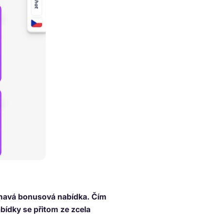
jímavá bonusová nabídka. Čím
bídky se přitom ze zcela