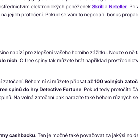
rostřednictvím elektronických peněženek
Skrill
a
Neteller
. Po 
 na jejich protočení. Pokud se vám to nepodaří, bonus propa
sino nabízí pro zlepšení vašeho herního zážitku. Nouze o ně 
olo nich
. O free spiny tak můžete hrát například prostřednict
ní zatočení. Během ní si můžete připsat
až 100 volných zato
ree spinů do hry Detective Fortune
. Pokud tedy protočíte č
 spinů. Na volná zatočení pak narazíte také během různých s
ormy cashbacku
. Ten je možné také považovat za jakýsi no d