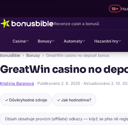
18+
Haz
Recenze casin a bonusů
Casina
Bonusy
Automaty
Hazardní hry
BonusBible
Bonusy
GreatWin casino no deposit bonus
GreatWin casino no depo
Kristýna Baranová
· Publikováno
2. 6. 2025
· Aktualizováno
2. 10. 20
✓ Důvěryhodné zdroje
✓ Jak hodnotíme?
Obsah obsahuje provizní (affiliate) odkazy — když se přes ně reg