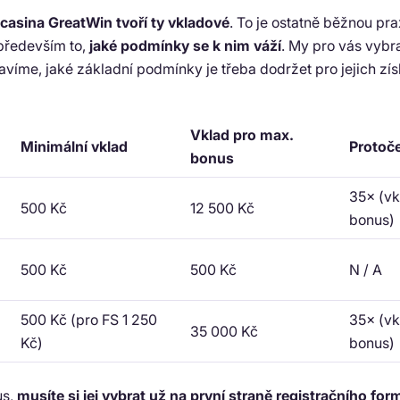
casina GreatWin tvoří ty vkladové
. To je ostatně běžnou pra
 především to,
jaké podmínky se k nim váží
. My pro vás vybra
víme, jaké základní podmínky je třeba dodržet pro jejich zís
Vklad pro max.
Minimální vklad
Protoč
bonus
35× (vk
500 Kč
12 500 Kč
bonus)
500 Kč
500 Kč
N / A
500 Kč (pro FS 1 250
35× (vk
35 000 Kč
Kč)
bonus)
us,
musíte si jej vybrat už na první straně registračního for