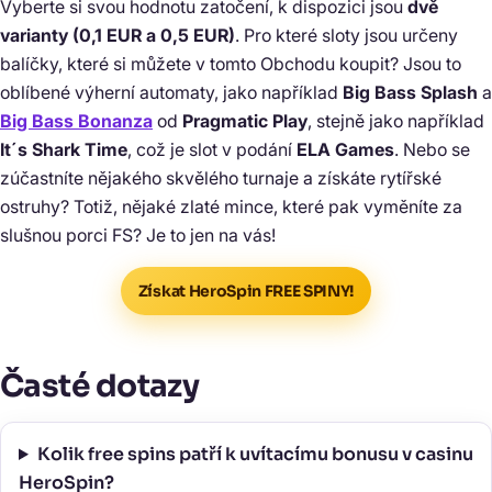
Vyberte si svou hodnotu zatočení, k dispozici jsou
dvě
varianty (0,1 EUR a 0,5 EUR)
. Pro které sloty jsou určeny
balíčky, které si můžete v tomto Obchodu koupit? Jsou to
oblíbené výherní automaty, jako například
Big Bass Splash
a
Big Bass Bonanza
od
Pragmatic Play
, stejně jako například
It´s Shark Time
, což je slot v podání
ELA Games
. Nebo se
zúčastníte nějakého skvělého turnaje a získáte rytířské
ostruhy? Totiž, nějaké zlaté mince, které pak vyměníte za
slušnou porci FS? Je to jen na vás!
Získat HeroSpin FREE SPINY!
Časté dotazy
Kolik free spins patří k uvítacímu bonusu v casinu
HeroSpin?