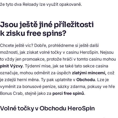
že tyto dva Reloady lze využít opakovaně.
Jsou ještě jiné příležitosti
k zisku free spins?
Chcete ještě víc? Dobře, prohlédneme si ještě další
možnosti, jak získat volné točky v casinu HeroSpin. Nejsou
to vždy jen promoakce, protože hráči v tomto casinu mohou
plnit Výzvy
. Týdenní mise, jak se také tato sekce casina
označuje, mohou odměnit za úspěch
zlatými mincemi,
což
je zdejší herní měna. Ty pak uplatníte v
Obchodu
. Lze je
vyměnit za bonusové peníze, sázky zdarma, pokusy ve hře
Bonus Crab, stejně jako za
porci free spinů
.
Volné točky v Obchodu HeroSpin