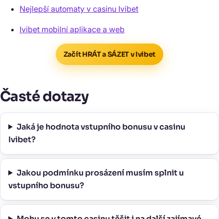
Nejlepší automaty v casinu Ivibet
Ivibet mobilní aplikace a web
Začít HRÁT a SÁZET v Ivibet
Časté dotazy
Jaká je hodnota vstupního bonusu v casinu
Ivibet?
Jakou podmínku prosázení musím splnit u
vstupního bonusu?
Mohu se v tomto casinu těšit i na další zajímavé