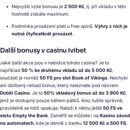
Nejvyšší výše bonusu je
2 500 Kč
, tj. při vkladu v této
hodnotě získáte maximum.
Podmínka prosázení platí u free spinů.
Výhry z nich je
nutné čtyřicetkrát prosázet
.
Další bonusy v casinu Ivibet
Jaké další akce jsou v nabídce tohoto casina? Je to
například
50 % ke druhému vkladu až do 5 000 Kč
,
součástí je rovněž
50 FS pro slot Book of Vikings
. Nechybí
ani oblíbený reload bonus, který naleznete pod názvem
Dobití Casino
. Je to
50% vkladový bonus až do 3 900 Kč
,
jenž je dostupný pouze během pátků. Ano, tušíte správně,
pravidelně se totiž opakuje. Náleží k němu ještě
50 FS ve
slotu Empty the Bank
. Zaměřit se můžete i na
Kasino závod
na automatech
, kde je denně v banku
12 500 Kč a 500 FS.