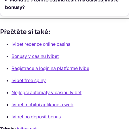
bonusy?
Přečtěte si také:
Ivibet recenze online casina
Bonusy v casinu Ivibet
Registrace a login na platformě Ivibe
Ivibet free spiny
Nejlepší automaty v casinu Ivibet
Ivibet mobilní aplikace a web
Ivibet no deposit bonus
Zdroje:
ivibet.net