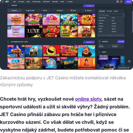
Zákaznickou podporu v JET Casino můžete kontaktovat několika
různými způsoby
Chcete hrát hry, vyzkoušet nové
online sloty
, sázet na
sportovní události a užít si skvělé výhry? Žádný problém.
JET Casino přináší zábavu pro hráče her i příznivce
kurzového sázení. Co však dělat ve chvíli, když se
vyskytne nějaký zádrhel, budete potřebovat pomoc či se