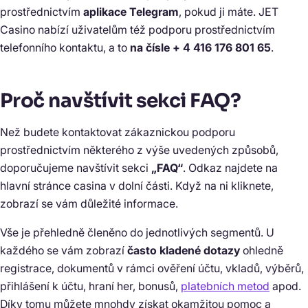
prostřednictvím
aplikace Telegram
, pokud ji máte. JET
Casino nabízí uživatelům též podporu prostřednictvím
telefonního kontaktu, a to
na čísle + 4 416 176 801 65
.
Proč navštívit sekci FAQ?
Než budete kontaktovat zákaznickou podporu
prostřednictvím některého z výše uvedených způsobů,
doporučujeme navštívit sekci
„FAQ“
. Odkaz najdete na
hlavní stránce casina v dolní části. Když na ni kliknete,
zobrazí se vám důležité informace.
Vše je přehledně členěno do jednotlivých segmentů. U
každého se vám zobrazí
často kladené dotazy
ohledně
registrace, dokumentů v rámci ověření účtu, vkladů, výběrů,
přihlášení k účtu, hraní her, bonusů,
platebních metod
apod.
Díky tomu můžete mnohdy získat okamžitou pomoc a