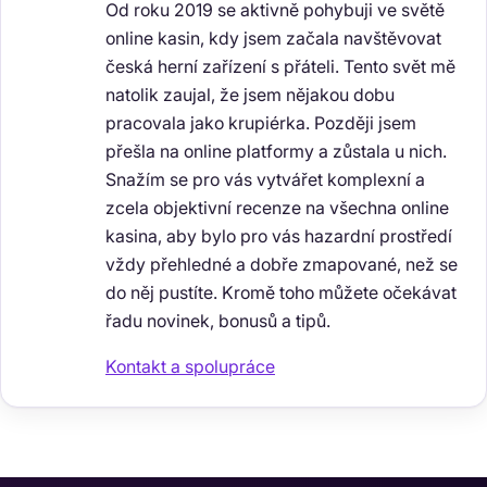
Od roku 2019 se aktivně pohybuji ve světě
online kasin, kdy jsem začala navštěvovat
česká herní zařízení s přáteli. Tento svět mě
natolik zaujal, že jsem nějakou dobu
pracovala jako krupiérka. Později jsem
přešla na online platformy a zůstala u nich.
Snažím se pro vás vytvářet komplexní a
zcela objektivní recenze na všechna online
kasina, aby bylo pro vás hazardní prostředí
vždy přehledné a dobře zmapované, než se
do něj pustíte. Kromě toho můžete očekávat
řadu novinek, bonusů a tipů.
Kontakt a spolupráce