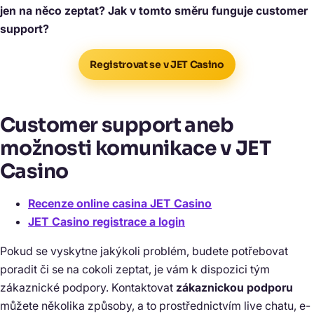
jen na něco zeptat? Jak v tomto směru funguje customer
support?
Registrovat se v JET Casino
Customer support aneb
možnosti komunikace v JET
Casino
Recenze online casina JET Casino
JET Casino registrace a login
Pokud se vyskytne jakýkoli problém, budete potřebovat
poradit či se na cokoli zeptat, je vám k dispozici tým
zákaznické podpory. Kontaktovat
zákaznickou podporu
můžete několika způsoby, a to prostřednictvím live chatu, e-