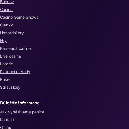
Bonusy
Casina
Casino Game Shows
Články
Hazardní hry
Hry
Kamenná casina
Live casina
Loterie
Platební metody
Poker
Stírací losy
Důležité informace
Jak vyděláváme peníze
Kontakt
O nás