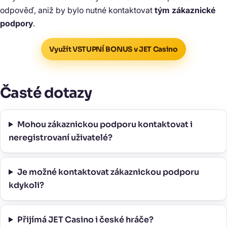
odpověď, aniž by bylo nutné kontaktovat
tým zákaznické
podpory
.
Využít VSTUPNÍ BONUS v JET Casino
Časté dotazy
Mohou zákaznickou podporu kontaktovat i
neregistrovaní uživatelé?
Je možné kontaktovat zákaznickou podporu
kdykoli?
Přijímá JET Casino i české hráče?