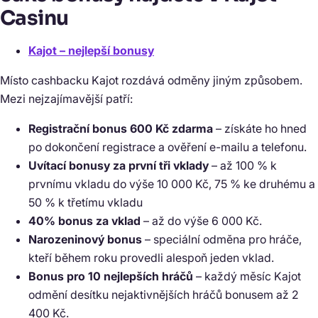
Casinu
Kajot – nejlepší bonusy
Místo cashbacku Kajot rozdává odměny jiným způsobem.
Mezi nejzajímavější patří:
Registrační bonus 600 Kč zdarma
– získáte ho hned
po dokončení registrace a ověření e-mailu a telefonu.
Uvítací bonusy za první tři vklady
– až 100 % k
prvnímu vkladu do výše 10 000 Kč, 75 % ke druhému a
50 % k třetímu vkladu
40% bonus za vklad
– až do výše 6 000 Kč.
Narozeninový bonus
– speciální odměna pro hráče,
kteří během roku provedli alespoň jeden vklad.
Bonus pro 10 nejlepších hráčů
– každý měsíc Kajot
odmění desítku nejaktivnějších hráčů bonusem až 2
400 Kč.