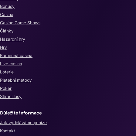
Bonusy
Casina
Casino Game Shows
Články
Hazardní hry
Hry
Kamenná casina
Live casina
Loterie
Platební metody
Poker
Stírací losy
Důležité informace
Jak vyděláváme peníze
Kontakt