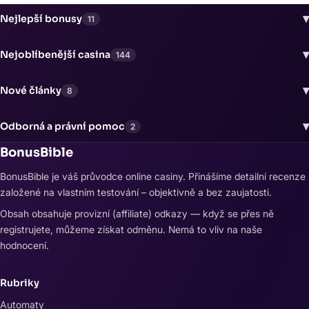
▾
Nejlepší bonusy
11
▾
Nejoblíbenější casina
144
▾
Nové články
8
▾
Odborná a právní pomoc
2
BonusBible
BonusBible je váš průvodce online casiny. Přinášíme detailní recenze
založené na vlastním testování – objektivně a bez zaujatosti.
Obsah obsahuje provizní (affiliate) odkazy — když se přes ně
registrujete, můžeme získat odměnu. Nemá to vliv na naše
hodnocení.
Rubriky
Automaty