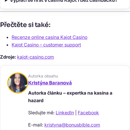
Vyplatí se hrát v casinu Kajot i bez cashbacku?
Přečtěte si také:
Recenze online casina Kajot Casino
Kajot Casino – customer support
Zdroje:
kajot-casino.com
Autorka obsahu
Kristýna Baranová
Autorka článku – expertka na kasína a
hazard
Sledujte mě:
LinkedIn
|
Facebook
E-mail:
kristyna@bonusbible.com