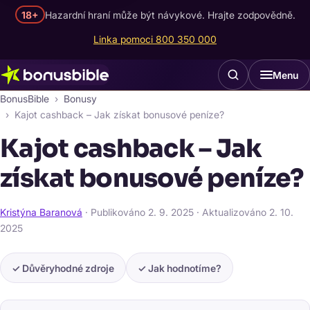
18+
Hazardní hraní může být návykové. Hrajte zodpovědně.
Linka pomoci 800 350 000
Menu
BonusBible
Bonusy
Kajot cashback – Jak získat bonusové peníze?
Kajot cashback – Jak
získat bonusové peníze?
Kristýna Baranová
· Publikováno
2. 9. 2025
· Aktualizováno
2. 10.
2025
✓ Důvěryhodné zdroje
✓ Jak hodnotíme?