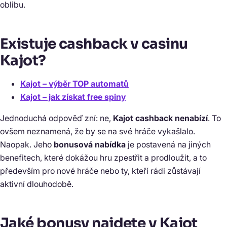
oblibu.
Existuje cashback v casinu
Kajot?
Kajot – výběr TOP automatů
Kajot – jak získat free spiny
Jednoduchá odpověď zní: ne,
Kajot cashback nenabíz
í
. To
ovšem neznamená, že by se na své hráče vykašlalo.
Naopak. Jeho
bonusová nabídka
je postavená na jiných
benefitech, které dokážou hru zpestřit a prodloužit, a to
především pro nové hráče nebo ty, kteří rádi zůstávají
aktivní dlouhodobě.
Jaké bonusy najdete v Kajot