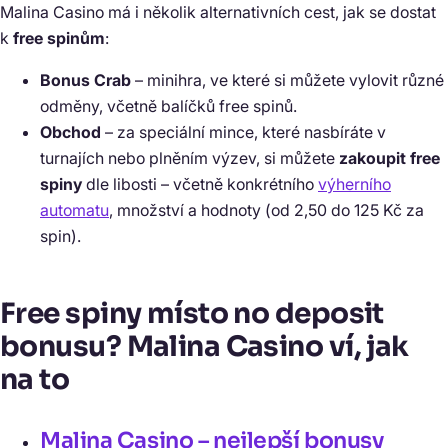
Malina Casino má i několik alternativních cest, jak se dostat
k
free spinům
:
Bonus Crab
– minihra, ve které si můžete vylovit různé
odměny, včetně balíčků free spinů.
Obchod
– za speciální mince, které nasbíráte v
turnajích nebo plněním výzev, si můžete
zakoupit free
spiny
dle libosti – včetně konkrétního
výherního
automatu
, množství a hodnoty (od 2,50 do 125 Kč za
spin).
Free spiny místo no deposit
bonusu? Malina Casino ví, jak
na to
Malina Casino – nejlepší bonusy