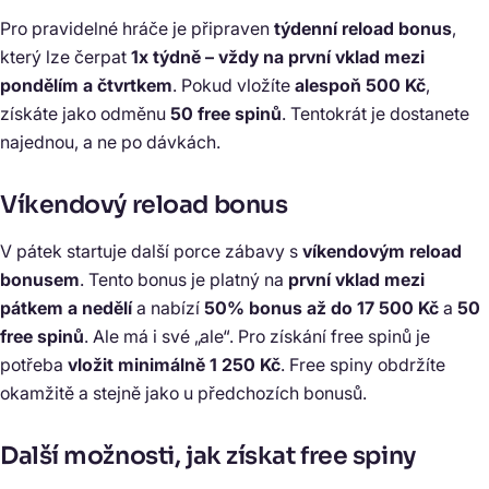
Pro pravidelné hráče je připraven
týdenní reload bonus
,
který lze čerpat
1x týdně – vždy na první vklad mezi
pondělím a čtvrtkem
. Pokud vložíte
alespoň 500 Kč
,
získáte jako odměnu
50 free spinů
. Tentokrát je dostanete
najednou, a ne po dávkách.
Víkendový reload bonus
V pátek startuje další porce zábavy s
víkendovým reload
bonusem
. Tento bonus je platný na
první vklad mezi
pátkem a nedělí
a nabízí
50% bonus až do 17 500 Kč
a
50
free spinů
. Ale má i své „ale“. Pro získání free spinů je
potřeba
vložit minimálně 1 250 Kč
. Free spiny obdržíte
okamžitě a stejně jako u předchozích bonusů.
Další možnosti, jak získat free spiny