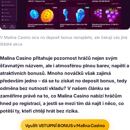
V Malina Casino sice no deposit bonus nenajdete, ale čekají vás jiné
štědré akce
Malina Casino přitahuje pozornost hráčů nejen svým
šťavnatým názvem, ale i atmosférou plnou barev, napětí a
atraktivních bonusů. Mnoho nováčků však zajímá
především jedno – dá se tu získat no deposit bonus, tedy
odměna bez nutnosti vkladu? V našem článku se
zaměříme právě na to, co Malina Casino nabízí hráčům
hned po registraci, a jestli se mezi tím dá najít i něco, co
potěší ty, kteří chtějí hrát bez rizika.
Využít VSTUPNÍ BONUS v Malina Casino