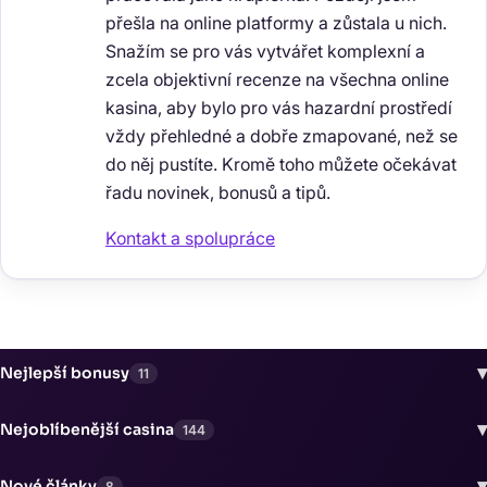
přešla na online platformy a zůstala u nich.
Snažím se pro vás vytvářet komplexní a
zcela objektivní recenze na všechna online
kasina, aby bylo pro vás hazardní prostředí
vždy přehledné a dobře zmapované, než se
do něj pustíte. Kromě toho můžete očekávat
řadu novinek, bonusů a tipů.
Kontakt a spolupráce
▾
Nejlepší bonusy
11
▾
Nejoblíbenější casina
144
▾
Nové články
8