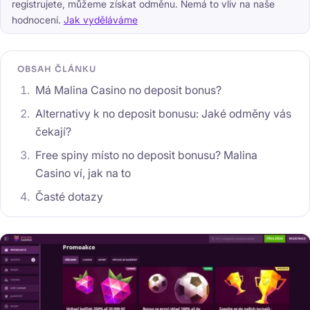
registrujete, můžeme získat odměnu. Nemá to vliv na naše
hodnocení.
Jak vyděláváme
OBSAH ČLÁNKU
Má Malina Casino no deposit bonus?
Alternativy k no deposit bonusu: Jaké odměny vás
čekají?
Free spiny místo no deposit bonusu? Malina
Casino ví, jak na to
Časté dotazy