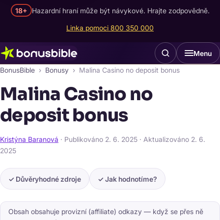
18+
Hazardní hraní může být návykové. Hrajte zodpovědně.
Linka pomoci 800 350 000
Menu
BonusBible
Bonusy
Malina Casino no deposit bonus
Malina Casino no
deposit bonus
Kristýna Baranová
· Publikováno
2. 6. 2025
· Aktualizováno
2. 6.
2025
✓ Důvěryhodné zdroje
✓ Jak hodnotíme?
Obsah obsahuje provizní (affiliate) odkazy — když se přes ně