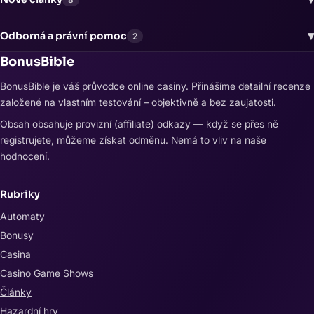
▾
Odborná a právní pomoc
2
BonusBible
BonusBible je váš průvodce online casiny. Přinášíme detailní recenze
založené na vlastním testování – objektivně a bez zaujatosti.
Obsah obsahuje provizní (affiliate) odkazy — když se přes ně
registrujete, můžeme získat odměnu. Nemá to vliv na naše
hodnocení.
Rubriky
Automaty
Bonusy
Casina
Casino Game Shows
Články
Hazardní hry