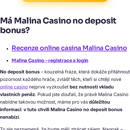
Má Malina Casino no deposit
bonus?
Recenze online casina Malina Casino
Malina Casino – registrace a login
No deposit bonus
– kouzelná fráze, která dokáže přitáhnout
pozornost každého hráče, zvlášť těch, kteří si chtějí nové
online casino
nejprve vyzkoušet
bez nutnosti vkladu
vlastních peněz
. Pokud jste doufali, že právě Malina Casino
nabídne takovou možnost, máme pro vás
důležitou
informaci
:
v tuto chvíli Malina Casino no deposit bonus
nenabízí
.
To ale neznamená, že byste měli ztrácet zájem. Naopak –