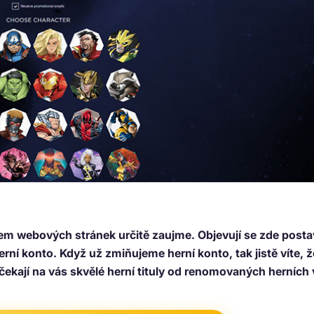
m webových stránek určitě zaujme. Objevují se zde posta
erní konto. Když už zmiňujeme herní konto, tak jistě víte, 
čekají na vás skvělé herní tituly od renomovaných herních 