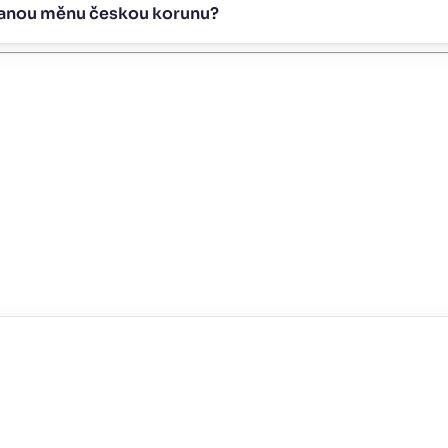
ovanou měnu českou korunu?