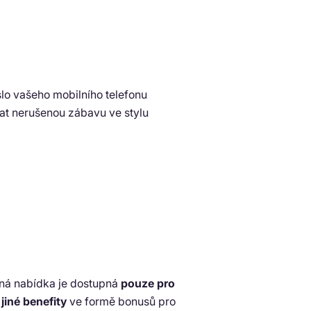
lo vašeho mobilního telefonu
at nerušenou zábavu ve stylu
dná nabídka je dostupná
pouze pro
 jiné benefity
ve formě bonusů pro