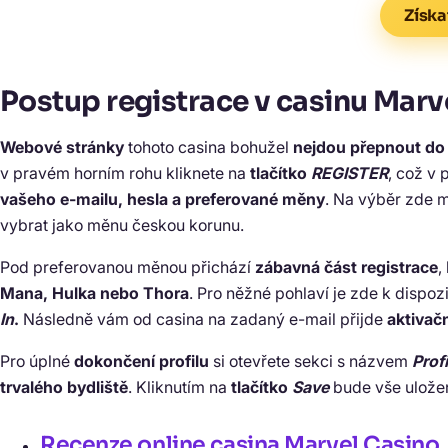
Získa
Postup registrace v casinu Marv
Webové stránky
tohoto casina bohužel
nejdou přepnout do
v pravém horním rohu kliknete na
tlačítko
REGISTER
, což v 
vašeho e-mailu, hesla a preferované měny
. Na výběr zde 
vybrat jako měnu českou korunu.
Pod preferovanou měnou přichází
zábavná část registrace
,
Mana, Hulka nebo Thora
. Pro něžné pohlaví je zde k dispoz
In
.
Následně vám od casina na zadaný e-mail přijde
aktivač
Pro úplné
dokončení profilu
si otevřete sekci s názvem
Profi
trvalého bydliště
. Kliknutím na
tlačítko
Save
bude vše ulože
Recenze online casina Marvel Casino