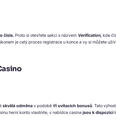
o čísla.
Proto si otevřete sekci s názvem
Verification
,
kde čís
nem je celý proces registrace u konce a vy si můžete užív
Casino
ké
skvělá odměna
v podobě t
ří uvítacích bonusů
. Tato výho
sinu herní konto vlastníte, v nabídce casina
jsou k dispozici i