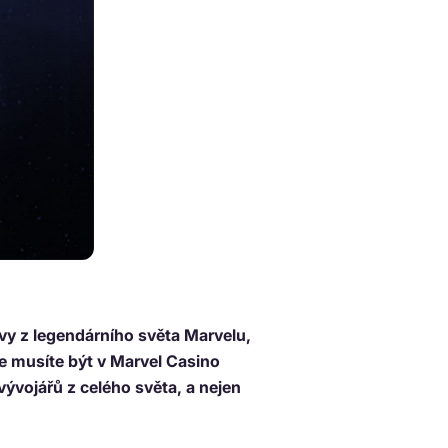
vy z legendárního světa Marvelu,
že musíte být v Marvel Casino
vývojářů z celého světa, a nejen