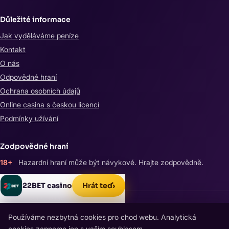
Důležité informace
Jak vyděláváme peníze
Kontakt
O nás
Odpovědné hraní
Ochrana osobních údajů
Online casina s českou licencí
Podmínky užívání
Zodpovědné hraní
18+
Hazardní hraní může být návykové. Hrajte zodpovědně.
Linka pomoci 800 350 000
Hrát teď
›
22BET casino
© 2026 BonusBible
Používáme nezbytná cookies pro chod webu. Analytická
cookies zapneme jen s vaším souhlasem.