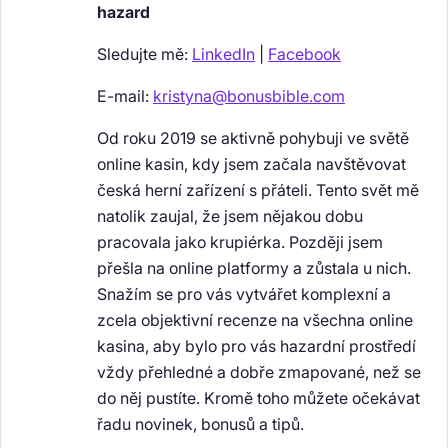
hazard
Sledujte mě:
LinkedIn
|
Facebook
E-mail:
kristyna@bonusbible.com
Od roku 2019 se aktivně pohybuji ve světě
online kasin, kdy jsem začala navštěvovat
česká herní zařízení s přáteli. Tento svět mě
natolik zaujal, že jsem nějakou dobu
pracovala jako krupiérka. Později jsem
přešla na online platformy a zůstala u nich.
Snažím se pro vás vytvářet komplexní a
zcela objektivní recenze na všechna online
kasina, aby bylo pro vás hazardní prostředí
vždy přehledné a dobře zmapované, než se
do něj pustíte. Kromě toho můžete očekávat
řadu novinek, bonusů a tipů.