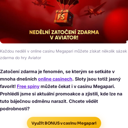
Každou neděli v online casinu Megapari můžete získat několik sázek
zdarma do hry Aviator
Zatočení zdarma je fenomén, se kterým se setkáte v
mnoha dnešních
online casinech
. Sloty jsou totiž jasný
favorit!
Free spiny
můžete čekat i v casinu Megapari.
Prohlédli jsme si aktuální promoakce a zjistili, kde lze na
tuto báječnou odměnu narazit. Chcete vědět
podrobnosti?
Využít BONUS v casinu Megapari