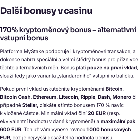
Další bonusy v casinu
170% kryptoměnový bonus – alternativní
vstupní bonus
Platforma MyStake podporuje i kryptoměnové transakce, a
dokonce nabízí speciální a velmi štědrý bonus pro příznivce
těchto alternativních měn. Bonus platí
pouze na první vklad
,
slouží tedy jako varianta „standardního“ vstupního balíčku.
Pokud první vklad uskutečníte kryptoměnami
Bitcoin
,
Bitcoin Cash
,
Ethereum
,
Litecoin
,
Ripple
,
Dash
,
Monero
či
případně
Stellar,
získáte s tímto bonusem 170 % navíc
k vložené částce. Minimální vklad činí
20 EUR
(resp.
ekvivalentní hodnotu v dané kryptoměně) a
maximální pak
600 EUR
. Ten už vám vynese rovnou
1 000 bonusových
EUR
, což je nejvyšší dosažitelná hodnota bonusu.