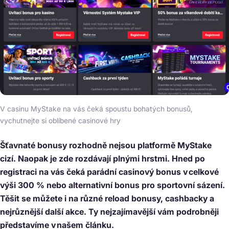
V casinu MyStake na vás čeká spoustu bohatých bonusů,
vychutnejte si oblíbené casinové hry
Šťavnaté bonusy rozhodně nejsou platformě
MyStake
cizí. Naopak je zde rozdávají plnými hrstmi. Hned po
registraci na vás čeká parádní
casinový
bonus v celkové
výši 300 % nebo alternativní bonus pro sportovní sázení.
Těšit se můžete i na různé
reload
bonusy,
cashbacky
a
nejrůznější další akce. Ty nejzajímavější vám podrobněji
představíme v našem článku.