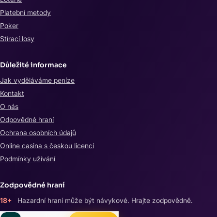
Platební metody
Poker
Stírací losy
Důležité informace
Jak vyděláváme peníze
Kontakt
O nás
Odpovědné hraní
Ochrana osobních údajů
Online casina s českou licencí
Podmínky užívání
Zodpovědné hraní
18+
Hazardní hraní může být návykové. Hrajte zodpovědně.
Linka pomoci 800 350 000