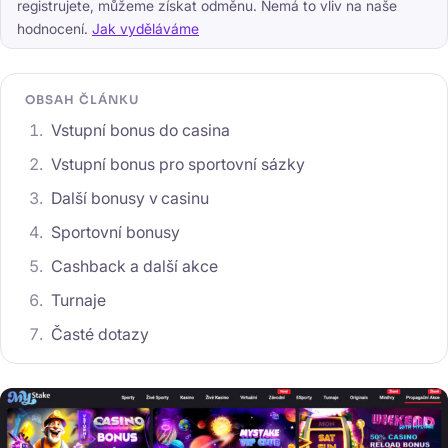
registrujete, můžeme získat odměnu. Nemá to vliv na naše
hodnocení.
Jak vyděláváme
OBSAH ČLÁNKU
Vstupní bonus do casina
Vstupní bonus pro sportovní sázky
Další bonusy v casinu
Sportovní bonusy
Cashback a další akce
Turnaje
Časté dotazy