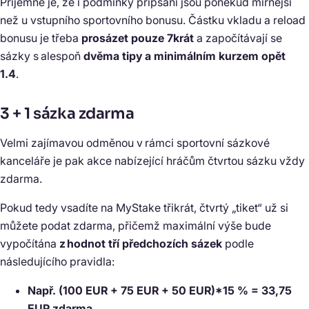
Příjemné je, že i podmínky připsání jsou poněkud mírnější
než u vstupního sportovního bonusu. Částku vkladu a reload
bonusu je třeba
prosázet pouze 7krát
a započítávají se
sázky s alespoň
dvěma tipy a minimálním kurzem opět
1.4
.
3 + 1 sázka zdarma
Velmi zajímavou odměnou v rámci sportovní sázkové
kanceláře je pak akce nabízející hráčům čtvrtou sázku vždy
zdarma.
Pokud tedy vsadíte na MyStake třikrát, čtvrtý „tiket“ už si
můžete podat zdarma, přičemž maximální výše bude
vypočítána
z hodnot tří předchozích sázek
podle
následujícího pravidla:
Např. (100 EUR + 75 EUR + 50 EUR)*15 % = 33,75
EUR zdarma