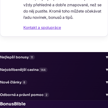
vždy přehledné a dobře zmapované, než se
do něj pustíte. Kromě toho můžete očekávat
řadu novinek, bonusů a tipů.
Kontakt a spolupráce
▾
Nejlepší bonusy
11
▾
Nejoblíbenější casina
144
▾
Nové články
8
▾
Odborná a právní pomoc
2
BonusBible