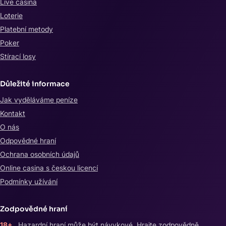
Live casina
Loterie
Platební metody
Poker
Stírací losy
Důležité informace
Jak vyděláváme peníze
Kontakt
O nás
Odpovědné hraní
Ochrana osobních údajů
Online casina s českou licencí
Podmínky užívání
Zodpovědné hraní
18+
Hazardní hraní může být návykové. Hrajte zodpovědně.