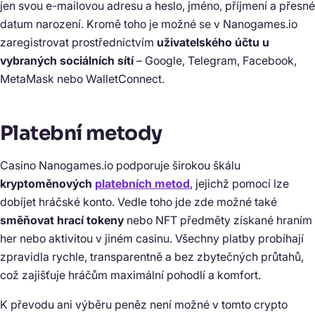
jen svou e-mailovou adresu a heslo, jméno, příjmení a přesné
datum narození. Kromě toho je možné se v Nanogames.io
zaregistrovat prostřednictvím
uživatelského účtu u
vybraných sociálních sítí
– Google, Telegram, Facebook,
MetaMask nebo WalletConnect.
Platební metody
Casino Nanogames.io podporuje širokou škálu
kryptoměnových
platebních metod
, jejichž pomocí lze
dobíjet hráčské konto. Vedle toho jde zde možné také
směňovat hrací tokeny
nebo NFT předměty získané hraním
her nebo aktivitou v jiném casinu. Všechny platby probíhají
zpravidla rychle, transparentně a bez zbytečných průtahů,
což zajišťuje hráčům maximální pohodlí a komfort.
K převodu ani výběru peněz není možné v tomto crypto