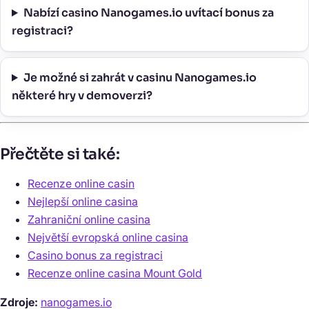
Nabízí casino Nanogames.io uvítací bonus za
registraci?
Je možné si zahrát v casinu Nanogames.io
některé hry v demoverzi?
Přečtěte si také:
Recenze online casin
Nejlepší online casina
Zahraniční online casina
Největší evropská online casina
Casino bonus za registraci
Recenze online casina Mount Gold
Zdroje:
nanogames.io