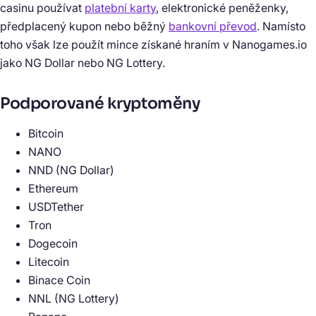
casinu používat
platební karty
, elektronické peněženky,
předplacený kupon nebo běžný
bankovní převod
. Namísto
toho však lze použít mince získané hraním v Nanogames.io
jako NG Dollar nebo NG Lottery.
Podporované kryptoměny
Bitcoin
NANO
NND (NG Dollar)
Ethereum
USDTether
Tron
Dogecoin
Litecoin
Binace Coin
NNL (NG Lottery)