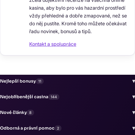
kasina, aby bylo pro vás hazardní prostředí
vždy přehledné a dobře zmapované, než se
do něj pustíte. Kromě toho můžete očekávat
řadu novinek, bonusů a tipů.
Kontakt a spolupráce
▾
Nejlepší bonusy
11
▾
Nejoblíbenější casina
144
▾
Nové články
8
▾
Odborná a právní pomoc
2