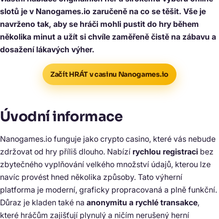
slotů je v Nanogames.io zaručeně na co se těšit. Vše je
navrženo tak, aby se hráči mohli pustit do hry během
několika minut a užít si chvíle zaměřeně čistě na zábavu a
dosažení lákavých výher.
Začít HRÁT v casinu Nanogames.io
Úvodní informace
Nanogames.io funguje jako crypto casino, které vás nebude
zdržovat od hry příliš dlouho. Nabízí
rychlou registraci
bez
zbytečného vyplňování velkého množství údajů, kterou lze
navíc provést hned několika způsoby. Tato výherní
platforma je moderní, graficky propracovaná a plně funkční.
Důraz je kladen také na
anonymitu a rychlé transakce
,
které hráčům zajišťují plynulý a ničím nerušený herní