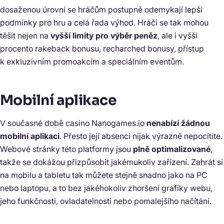
dosaženou úrovní se hráčům postupně odemykají lepší
podmínky pro hru a celá řada výhod. Hráči se tak mohou
těšit nejen na
vyšší limity pro výběr peněz
, ale i vyšší
procento rakeback bonusu, recharched bonusy, přístup
k exkluzivním promoakcím a speciálním eventům.
Mobilní aplikace
V současné době casino Nanogames.io
nenabízí žádnou
mobilní aplikaci
. Přesto její absenci nijak výrazně nepocítíte.
Webové stránky této platformy jsou
plně optimalizované
,
takže se dokážou přizpůsobit jakémukoliv zařízení. Zahrát si
na mobilu a tabletu tak můžete stejně snadno jako na PC
nebo laptopu, a to bez jakéhokoliv zhoršení grafiky webu,
jeho funkčnosti, ovladatelnosti nebo pomalejšího načítání.