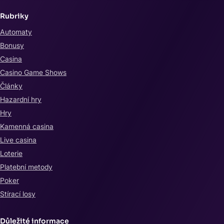
Rubriky
Automaty
Bonusy
Casina
Casino Game Shows
Články
Hazardní hry
Hry
Kamenná casina
Live casina
Loterie
Platební metody
Poker
Stírací losy
Důležité informace