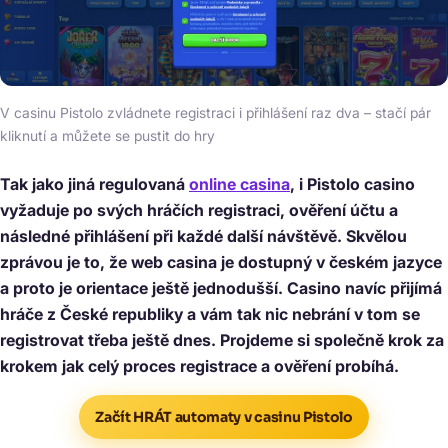
V casinu Pistolo zvládnete registraci i přihlášení raz dva – stačí pár
kliknutí a můžete se pustit do hry
Tak jako jiná regulovaná
online casina
, i Pistolo casino
vyžaduje po svých hráčích registraci, ověření účtu a
následné přihlášení při každé další návštěvě. Skvělou
zprávou je to, že web casina je dostupný v českém jazyce
a proto je orientace ještě jednodušší. Casino navíc přijímá
hráče z České republiky a vám tak nic nebrání v tom se
registrovat třeba ještě dnes. Projdeme si společně krok za
krokem jak celý proces registrace a ověření probíhá.
Začít HRÁT automaty v casinu Pistolo