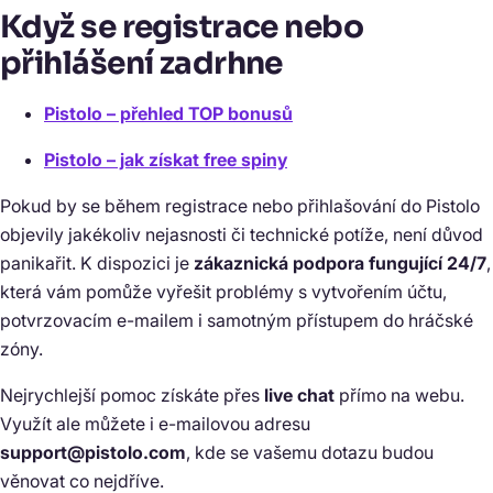
Když se registrace nebo
přihlášení zadrhne
Pistolo – přehled TOP bonusů
Pistolo – jak získat free spiny
Pokud by se během registrace nebo přihlašování do Pistolo
objevily jakékoliv nejasnosti či technické potíže, není důvod
panikařit. K dispozici je
zákaznická podpora fungující 24/7
,
která vám pomůže vyřešit problémy s vytvořením účtu,
potvrzovacím e-mailem i samotným přístupem do hráčské
zóny.
Nejrychlejší pomoc získáte přes
live chat
přímo na webu.
Využít ale můžete i e-mailovou adresu
support@pistolo.com
, kde se vašemu dotazu budou
věnovat co nejdříve.