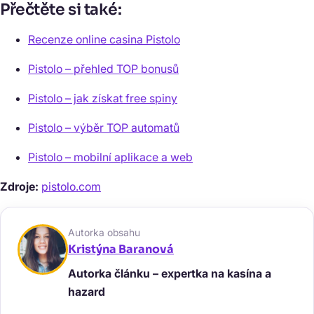
Přečtěte si také:
Recenze online casina Pistolo
Pistolo – přehled TOP bonusů
Pistolo – jak získat free spiny
Pistolo – výběr TOP automatů
Pistolo – mobilní aplikace a web
Zdroje:
pistolo.com
Autorka obsahu
Kristýna Baranová
Autorka článku – expertka na kasína a
hazard