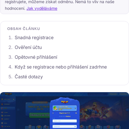
registrujete, můžeme získat odměnu. Nemá to vliv na naše
hodnocení.
Jak vyděláváme
OBSAH ČLÁNKU
Snadná registrace
Ověření účtu
Opětovné přihlášení
Když se registrace nebo přihlášení zadrhne
Časté dotazy