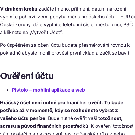
V druhém kroku
zadáte jméno, příjmení, datum narození,
vyplníte pohlaví, zemi pobytu, měnu hráčského účtu – EUR či
České koruny, dále vyplníte telefonní číslo, město, ulici, PSČ
a kliknete na „Vytvořit Účet”.
Po úspěšném založení účtu budete přesměrování rovnou k
pokladně abyste mohli provést první vklad a začít se bavit.
Ověření účtu
Pistolo – mobilní aplikace a web
Hráčský účet není nutné pro hraní her ověřit. To bude
potřeba až v momentě, kdy se rozhodnete vybrat z
vašeho účtu peníze.
Bude nutné ověřit vaši
totožnost,
adresu a původ finančních prostředků
. K ověření totožnosti
vám postačí platný cestovní pas, občanský průkaz nebo