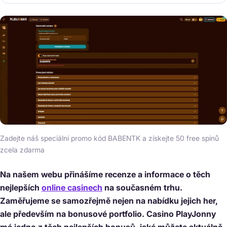
Zadejte náš speciální promo kód BABENTK a získejte 50 free spinů
zcela zdarma
Na našem webu přinášíme recenze a informace o těch
nejlepších
online casinech
na současném trhu.
Zaměřujeme se samozřejmě nejen na nabídku jejich her,
ale především na bonusové portfolio. Casino PlayJonny