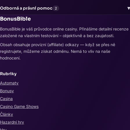
▾
Odborná a právní pomoc
2
BonusBible
BonusBible je váš průvodce online casiny. Přinášíme detailní recenze
založené na vlastním testování – objektivně a bez zaujatosti.
Obsah obsahuje provizní (affiliate) odkazy — když se přes ně
registrujete, můžeme získat odměnu. Nemá to vliv na naše
hodnocení.
Rubriky
Automaty
Bonusy
Casina
Casino Game Shows
Články
Hazardní hry
Hry