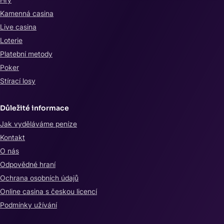
Kamenná casina
Live casina
Loterie
Platební metody
Poker
Stírací losy
Důležité informace
Jak vyděláváme peníze
Kontakt
O nás
Odpovědné hraní
Ochrana osobních údajů
Online casina s českou licencí
Podmínky užívání