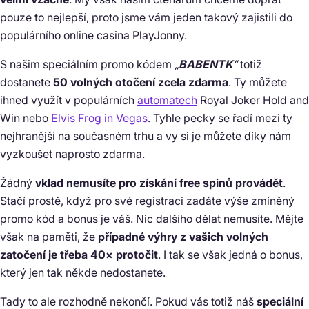
pouze to nejlepší, proto jsme vám jeden takový zajistili do
populárního online casina PlayJonny.
S našim speciálním promo kódem
„
BABENTK
“
totiž
dostanete
50 volných otočení zcela zdarma
. Ty můžete
ihned využít v populárních
automatech
Royal Joker Hold and
Win nebo
Elvis Frog in Vegas
. Tyhle pecky se řadí mezi ty
nejhranější na současném trhu a vy si je můžete díky nám
vyzkoušet naprosto zdarma.
Žádný
vklad nemusíte pro získání free spinů provádět
.
Stačí prostě, když pro své registraci zadáte výše zmíněný
promo kód a bonus je váš. Nic dalšího dělat nemusíte. Mějte
však na paměti, že
případné výhry z vašich volných
zatočení je třeba 40× protočit
. I tak se však jedná o bonus,
který jen tak někde nedostanete.
Tady to ale rozhodně nekončí. Pokud vás totiž náš
speciální