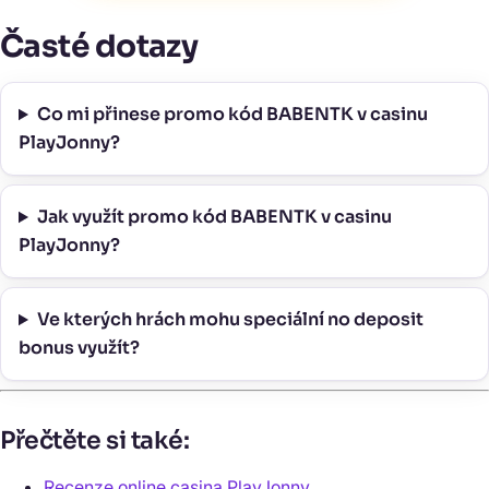
Časté dotazy
Co mi přinese promo kód BABENTK v casinu
PlayJonny?
Jak využít promo kód BABENTK v casinu
PlayJonny?
Ve kterých hrách mohu speciální no deposit
bonus využít?
Přečtěte si také:
Recenze online casina PlayJonny