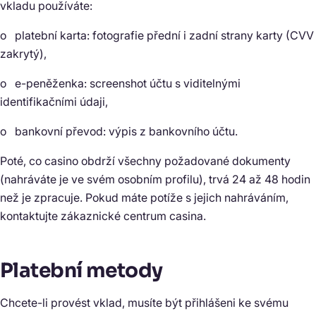
vkladu používáte:
o platební karta: fotografie přední i zadní strany karty (CVV
zakrytý),
o e-peněženka: screenshot účtu s viditelnými
identifikačními údaji,
o bankovní převod: výpis z bankovního účtu.
Poté, co casino obdrží všechny požadované dokumenty
(nahráváte je ve svém osobním profilu), trvá 24 až 48 hodin
než je zpracuje. Pokud máte potíže s jejich nahráváním,
kontaktujte zákaznické centrum casina.
Platební metody
Chcete-li provést vklad, musíte být přihlášeni ke svému