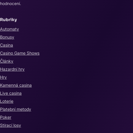
hodnocení.
Rubriky
Automaty
Bonusy
Casina
Casino Game Shows
Články
Hazardní hry
Hry
Kamenná casina
Live casina
Loterie
Platební metody
Poker
Stírací losy