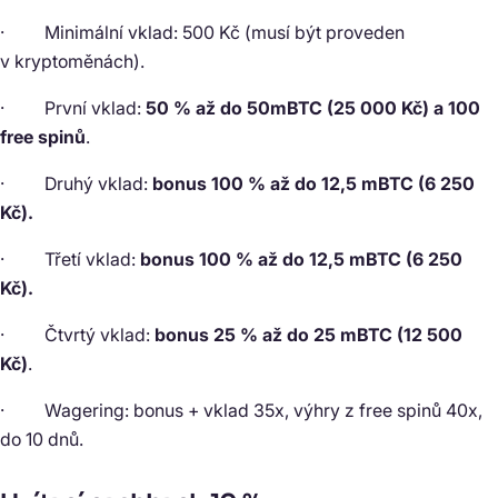
· Minimální vklad: 500 Kč (musí být proveden
v kryptoměnách).
· První vklad:
50 % až do 50mBTC (25 000 Kč) a 100
free spinů
.
· Druhý vklad:
bonus 100 % až do 12,5 mBTC (6 250
Kč).
· Třetí vklad:
bonus 100 % až do 12,5 mBTC (6 250
Kč).
· Čtvrtý vklad:
bonus 25 % až do 25 mBTC (12 500
Kč)
.
· Wagering: bonus + vklad 35x, výhry z free spinů 40x,
do 10 dnů.