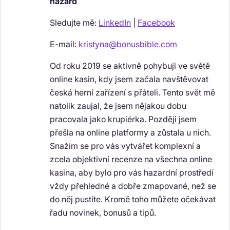
hazard
Sledujte mě:
LinkedIn
|
Facebook
E-mail:
kristyna@bonusbible.com
Od roku 2019 se aktivně pohybuji ve světě
online kasin, kdy jsem začala navštěvovat
česká herní zařízení s přáteli. Tento svět mě
natolik zaujal, že jsem nějakou dobu
pracovala jako krupiérka. Později jsem
přešla na online platformy a zůstala u nich.
Snažím se pro vás vytvářet komplexní a
zcela objektivní recenze na všechna online
kasina, aby bylo pro vás hazardní prostředí
vždy přehledné a dobře zmapované, než se
do něj pustíte. Kromě toho můžete očekávat
řadu novinek, bonusů a tipů.