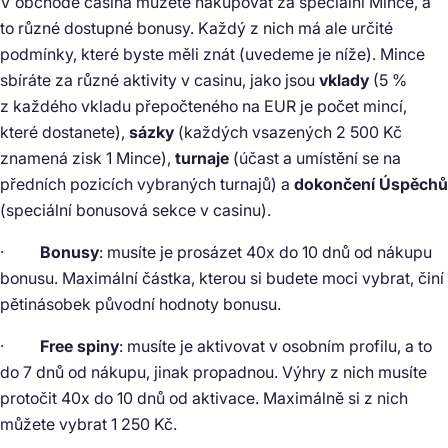
V obchodě casina můžete nakupovat za speciální Mince, a
to různé dostupné bonusy. Každý z nich má ale určité
podmínky, které byste měli znát (uvedeme je níže). Mince
sbíráte za různé aktivity v casinu, jako jsou
vklady
(5 %
z každého vkladu přepočteného na EUR je počet mincí,
které dostanete),
sázky
(každých vsazených 2 500 Kč
znamená zisk 1 Mince),
turnaje
(účast a umístění se na
předních pozicích vybraných turnajů) a
dokončení Úspěchů
(speciální bonusová sekce v casinu).
·
Bonusy
: musíte je prosázet 40x do 10 dnů od nákupu
bonusu. Maximální částka, kterou si budete moci vybrat, činí
pětinásobek původní hodnoty bonusu.
·
Free spiny
: musíte je aktivovat v osobním profilu, a to
do 7 dnů od nákupu, jinak propadnou. Výhry z nich musíte
protočit 40x do 10 dnů od aktivace. Maximálně si z nich
můžete vybrat 1 250 Kč.