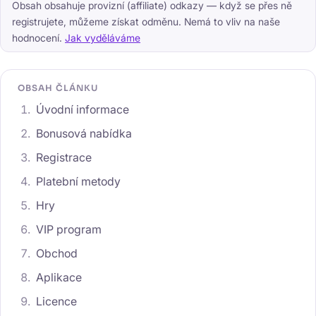
Obsah obsahuje provizní (affiliate) odkazy — když se přes ně
registrujete, můžeme získat odměnu. Nemá to vliv na naše
hodnocení.
Jak vyděláváme
OBSAH ČLÁNKU
Úvodní informace
Bonusová nabídka
Registrace
Platební metody
Hry
VIP program
Obchod
Aplikace
Licence