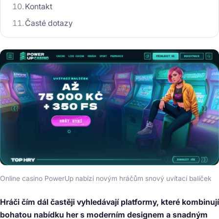
Kontakt
Časté dotazy
Online casino PowerUp nabízí novým hráčům snový uvítací balíček
Hráči čím dál častěji vyhledávají platformy, které kombinují
bohatou nabídku her s moderním designem a snadným