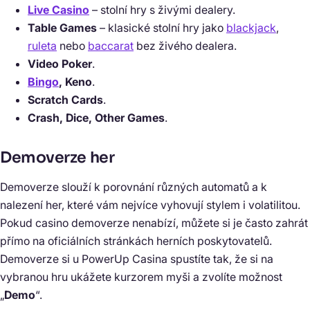
Live Casino
– stolní hry s živými dealery.
Table Games
– klasické stolní hry jako
blackjack
,
ruleta
nebo
baccarat
bez živého dealera.
Video Poker
.
Bingo
, Keno
.
Scratch Cards
.
Crash, Dice, Other Games
.
Demoverze her
Demoverze slouží k porovnání různých automatů a k
nalezení her, které vám nejvíce vyhovují stylem i volatilitou.
Pokud casino demoverze nenabízí, můžete si je často zahrát
přímo na oficiálních stránkách herních poskytovatelů.
Demoverze si u PowerUp Casina spustíte tak, že si na
vybranou hru ukážete kurzorem myši a zvolíte možnost
„
Demo
“.