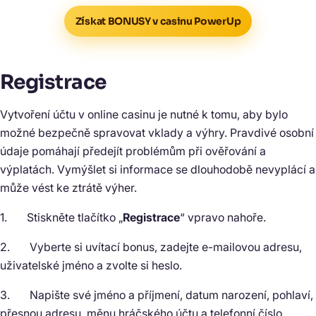
Získat BONUSY v casinu PowerUp
Registrace
Vytvoření účtu v online casinu je nutné k tomu, aby bylo
možné bezpečně spravovat vklady a výhry. Pravdivé osobní
údaje pomáhají předejít problémům při ověřování a
výplatách. Vymýšlet si informace se dlouhodobě nevyplácí a
může vést ke ztrátě výher.
1. Stiskněte tlačítko „
Registrace
“ vpravo nahoře.
2. Vyberte si uvítací bonus, zadejte e-mailovou adresu,
uživatelské jméno a zvolte si heslo.
3. Napište své jméno a příjmení, datum narození, pohlaví,
přesnou adresu, měnu hráčského účtu a telefonní číslo.