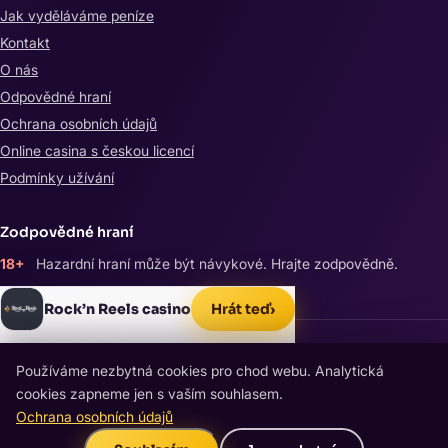
Jak vyděláváme peníze
Kontakt
O nás
Odpovědné hraní
Ochrana osobních údajů
Online casina s českou licencí
Podmínky užívání
Zodpovědné hraní
18+
Hazardní hraní může být návykové. Hrajte zodpovědně.
Linka pomoci 800 350 000
Hrát teď
›
Rock’n Reels casino
© 2026 BonusBible
Používáme nezbytná cookies pro chod webu. Analytická
cookies zapneme jen s vaším souhlasem.
Ochrana osobních údajů