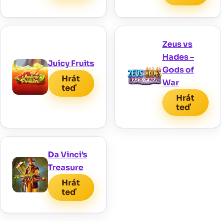
Zeus vs
Hades –
Juicy Fruits
Gods of
Hrát
War
teď
Hrát
teď
Da Vinci’s
Treasure
Hrát
teď