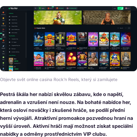
Objevte svět online casina Rock’n Reels, který si zamilujete
Pestrá škála her nabízí skvělou zábavu, kde o napětí,
adrenalin a vzrušení není nouze. Na bohaté nabídce her,
která osloví nováčky i zkušené hráče, se podílí přední
herní vývojáři. Atraktivní promoakce pozvednou hraní na
vyšší úroveň. Aktivní hráči mají možnost získat speciální
nabídky a odměny prostřednictvím VIP clubu.