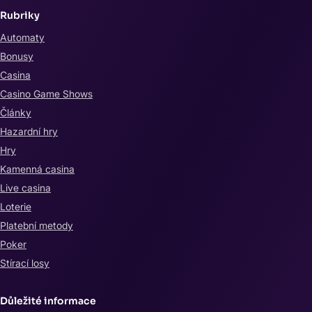
Rubriky
Automaty
Bonusy
Casina
Casino Game Shows
Články
Hazardní hry
Hry
Kamenná casina
Live casina
Loterie
Platební metody
Poker
Stírací losy
Důležité informace