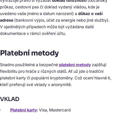
vyhrazuje právo si vyžádat
doklad totožnosti
(občanský
průkaz, cestovní pas či doklad vydaný vládou, kde je
uvedeno vaše jméno a datum narození) a
důkaz o vaší
adrese
(bankovní výpis, účet za energie nebo jiné služby).
V ojedinělých případech může být vyžádána další
dokumentace v rámci ověření účtu.
Platební metody
Snadno použitelné a bezpečné
platební metody
zajišťují
flexibilitu pro hráče z různých států. Ať už jde o tradiční
platební karty či populární kryptoměny. Což ocení hlavně ti,
kteří preferují své vklady v anonymitě.
VKLAD
·
Platební karty
: Visa, Mastercard