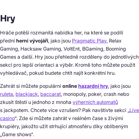
Hry
Hráče potěší rozmanitá nabídka her, na které se podílí
přední
herní vývojáři
, jako jsou
Pragmatic Play
, Relax
Gaming, Hacksaw Gaming, VoltEnt, BGaming, Booming
Games a další. Hry jsou přehledně rozděleny do jednotlivých
sekcí pro lepší orientaci a výběr. Kromě toho můžete použít
vyhledávač, pokud budete chtít najít konkrétní hru.
Zahrát si můžete populární
online
hazardní hry
, jako jsou
ruleta
,
blackjack
,
baccarat
, monopoly, poker, crash nebo
zkusit štěstí u jednoho z mnoha
výherních automatů
s jackpotem. Chcete více vzrušení? Pak navštivte sekci „
Live
casino
“. Zde si můžete zahrát v reálném čase s živými
krupiéry, jakožto užít strhující atmosféru díky oblíbeným
„Game shows“.