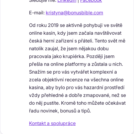
E-mail:
kristyna@bonusbible.com
Od roku 2019 se aktivně pohybuji ve světě
online kasin, kdy jsem začala navštěvovat
česká herní zařízení s přáteli. Tento svět mě
natolik zaujal, že jsem nějakou dobu
pracovala jako krupiérka. Později jsem
přešla na online platformy a zůstala u nich.
Snažím se pro vás vytvářet komplexní a
zcela objektivní recenze na všechna online
kasina, aby bylo pro vás hazardní prostředí
vždy přehledné a dobře zmapované, než se
do něj pustíte. Kromě toho můžete očekávat
řadu novinek, bonusů a tipů.
Kontakt a spolupráce