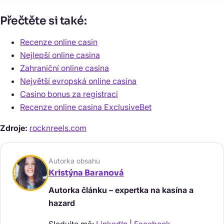
Přečtěte si také:
Recenze online casin
Nejlepší online casina
Zahraniční online casina
Největší evropská online casina
Casino bonus za registraci
Recenze online casina ExclusiveBet
Zdroje:
rocknreels.com
Autorka obsahu
Kristýna Baranová
Autorka článku – expertka na kasína a
hazard
Sledujte mě:
LinkedIn
|
Facebook