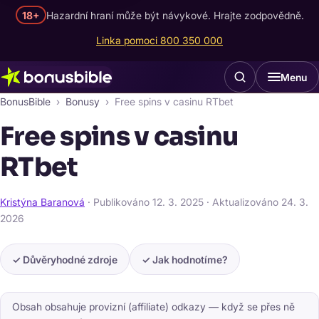
18+
Hazardní hraní může být návykové. Hrajte zodpovědně.
Linka pomoci 800 350 000
Menu
BonusBible
Bonusy
Free spins v casinu RTbet
Free spins v casinu
RTbet
Kristýna Baranová
· Publikováno
12. 3. 2025
· Aktualizováno
24. 3.
2026
✓ Důvěryhodné zdroje
✓ Jak hodnotíme?
Obsah obsahuje provizní (affiliate) odkazy — když se přes ně