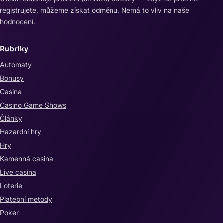
registrujete, můžeme získat odměnu. Nemá to vliv na naše
hodnocení.
Rubriky
Automaty
Bonusy
Casina
Casino Game Shows
Články
Hazardní hry
Hry
Kamenná casina
Live casina
Loterie
Platební metody
Poker