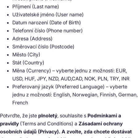
Příjmení (Last name)
Uživatelské jméno (User name)
Datum narození (Date of Birth)
Telefonní číslo (Phone number)
Adresa (Address)
Směrovací číslo (Postcode)
Město (City)
Stát (Country)
Měna (Currency) – vyberte jednu z možností: EUR,
USD, HUF, JPY, NZD, AUD,CAD, NOK, PLN, TRY, INR
Preferovaný jazyk (Preferred Language) – vyberte
jednu z možností: English, Norwegian, Finnish, German,
French
Potvrďte, že jste
plnoletý
, souhlasíte s
Podmínkami a
pravidly
(Terms and Conditions) a
Zásadami ochrany
osobních údajů (Privacy). A zvolte, zda chcete dostávat