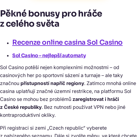
Pěkné bonusy pro hráče
z celého světa
Recenze online casina Sol Casino
Sol Casino – nejlepší automaty
Sol Casino potěší nejen komplexními možnostmi – od
casinových her po sportovní sázení a turnaje – ale taky
značnou
přístupností napříč regiony
. Zatímco mnohá online
casina uplatňují značné územní restrikce, na platformu Sol
Casino se mohou bez problémů
zaregistrovat i hráči
z České republiky
. Bez nutnosti používat VPN nebo jiné
kontraproduktivní okliky.
Při registraci si zemi „Czech republic“ vyberete
z nabízeného seznamu. Dále si zvolíte měnu, ve které chcete