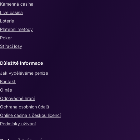
Kamenná casina
Live casina
Loterie
Platební metody
Poker
Stírací losy
Důležité informace
Jak vyděláváme peníze
Kontakt
O nás
Odpovědné hraní
Ochrana osobních údajů
Online casina s českou licencí
Podmínky užívání