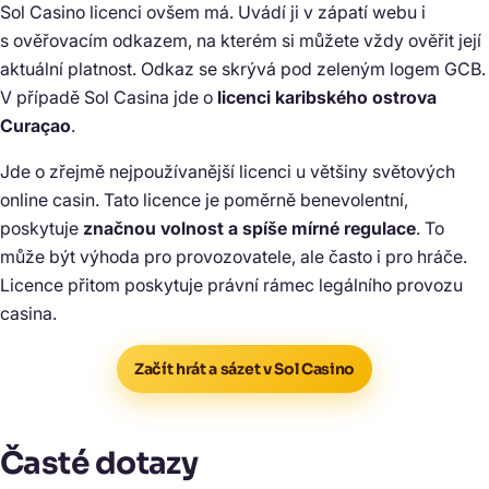
Sol Casino licenci ovšem má. Uvádí ji v zápatí webu i
s ověřovacím odkazem, na kterém si můžete vždy ověřit její
aktuální platnost. Odkaz se skrývá pod zeleným logem GCB.
V případě Sol Casina jde o
licenci karibského ostrova
Curaçao
.
Jde o zřejmě nejpoužívanější licenci u většiny světových
online casin. Tato licence je poměrně benevolentní,
poskytuje
značnou volnost a spíše mírné regulace
. To
může být výhoda pro provozovatele, ale často i pro hráče.
Licence přitom poskytuje právní rámec legálního provozu
casina.
Začít hrát a sázet v Sol Casino
Časté dotazy