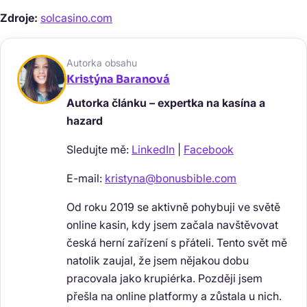
Zdroje:
solcasino.com
Autorka obsahu
Kristýna Baranová
Autorka článku – expertka na kasína a
hazard
Sledujte mě:
LinkedIn
|
Facebook
E-mail:
kristyna@bonusbible.com
Od roku 2019 se aktivně pohybuji ve světě
online kasin, kdy jsem začala navštěvovat
česká herní zařízení s přáteli. Tento svět mě
natolik zaujal, že jsem nějakou dobu
pracovala jako krupiérka. Později jsem
přešla na online platformy a zůstala u nich.