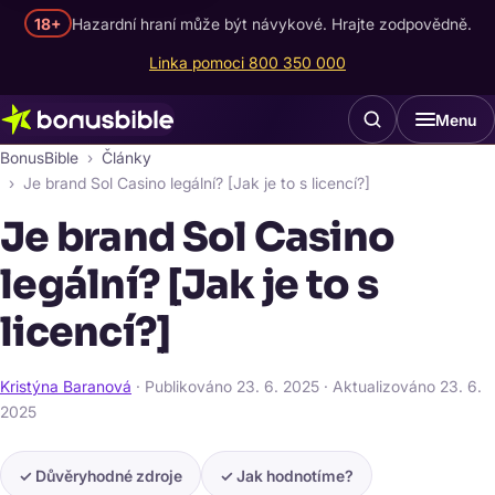
18+
Hazardní hraní může být návykové. Hrajte zodpovědně.
Linka pomoci 800 350 000
Menu
BonusBible
Články
Je brand Sol Casino legální? [Jak je to s licencí?]
Je brand Sol Casino
legální? [Jak je to s
licencí?]
Kristýna Baranová
· Publikováno
23. 6. 2025
· Aktualizováno
23. 6.
2025
✓ Důvěryhodné zdroje
✓ Jak hodnotíme?