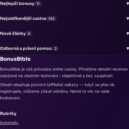
▾
Nejlepší bonusy
11
▾
Nejoblíbenější casina
144
▾
Nové články
8
▾
Odborná a právní pomoc
2
BonusBible
BonusBible je váš průvodce online casiny. Přinášíme detailní recenze
založené na vlastním testování – objektivně a bez zaujatosti.
Obsah obsahuje provizní (affiliate) odkazy — když se přes ně
registrujete, můžeme získat odměnu. Nemá to vliv na naše
hodnocení.
Rubriky
Automaty