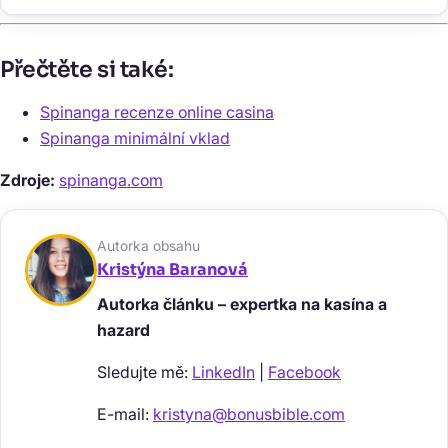
Přečtěte si také:
Spinanga recenze online casina
Spinanga minimální vklad
Zdroje:
spinanga.com
Autorka obsahu
Kristýna Baranová
Autorka článku – expertka na kasína a
hazard
Sledujte mě:
LinkedIn
|
Facebook
E-mail:
kristyna@bonusbible.com