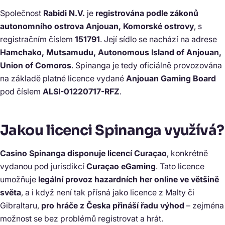
Společnost
Rabidi N.V.
je
registrována podle zákonů
autonomního ostrova Anjouan, Komorské ostrovy
, s
registračním číslem
151791
. Její sídlo se nachází na adrese
Hamchako, Mutsamudu, Autonomous Island of Anjouan,
Union of Comoros
. Spinanga je tedy oficiálně provozována
na základě platné licence vydané
Anjouan Gaming Board
pod číslem
ALSI-01220717-RFZ
.
Jakou licenci Spinanga využívá?
Casino Spinanga disponuje licencí Curaçao
, konkrétně
vydanou pod jurisdikcí
Curaçao eGaming
. Tato licence
umožňuje
legální provoz hazardních her online ve většině
světa
, a i když není tak přísná jako licence z Malty či
Gibraltaru,
pro hráče z Česka přináší řadu výhod
– zejména
možnost se bez problémů registrovat a hrát.