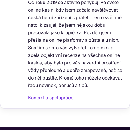
Od roku 2019 se aktivně pohybuji ve světě
online kasin, kdy jsem začala navštěvovat
česká herní zařízení s přáteli. Tento svět mě
natolik zaujal, že jsem nějakou dobu
pracovala jako krupiérka. Později jsem
přešla na online platformy a zůstala u nich.
Snažím se pro vás vytvářet komplexní a
zcela objektivní recenze na všechna online
kasina, aby bylo pro vás hazardní prostředí
vždy přehledné a dobře zmapované, než se
do něj pustíte. Kromě toho můžete očekávat
řadu novinek, bonusů a tipů.
Kontakt a spolupráce