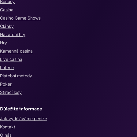
Bonusy
Casina
Casino Game Shows
Články
Hazardní hry
Hry
Kamenná casina
Live casina
Loterie
Platební metody
Poker
Stírací losy
Důležité informace
Jak vyděláváme peníze
Kontakt
O nás