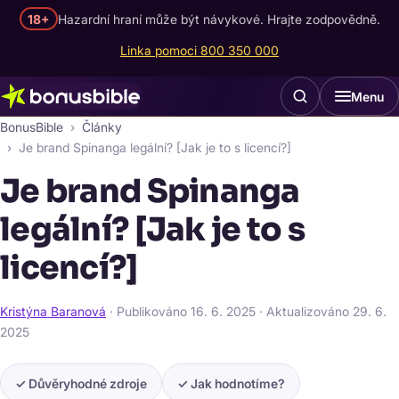
18+
Hazardní hraní může být návykové. Hrajte zodpovědně.
Linka pomoci 800 350 000
Menu
BonusBible
Články
Je brand Spinanga legální? [Jak je to s licencí?]
Je brand Spinanga
legální? [Jak je to s
licencí?]
Kristýna Baranová
· Publikováno
16. 6. 2025
· Aktualizováno
29. 6.
2025
✓ Důvěryhodné zdroje
✓ Jak hodnotíme?