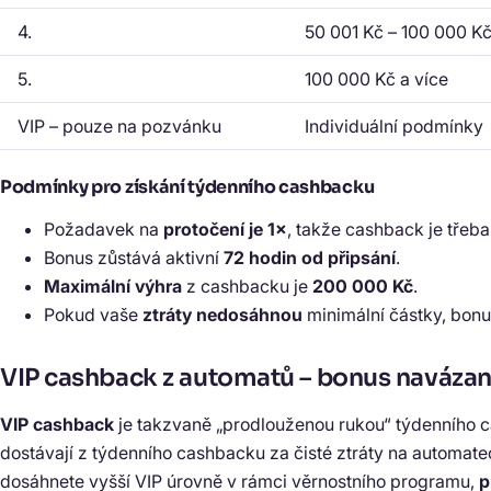
4.
50 001 Kč – 100 000 K
5.
100 000 Kč a více
VIP – pouze na pozvánku
Individuální podmínky
Podmínky pro získání týdenního cashbacku
Požadavek na
protočení je 1×
, takže cashback je třeb
Bonus zůstává aktivní
72 hodin od připsání
.
Maximální výhra
z cashbacku je
200 000 Kč
.
Pokud vaše
ztráty nedosáhnou
minimální částky, bonu
VIP cashback z automatů – bonus navázan
VIP cashback
je takzvaně „prodlouženou rukou“ týdenního 
dostávají z týdenního cashbacku za čisté ztráty na automat
dosáhnete vyšší VIP úrovně v rámci věrnostního programu,
p