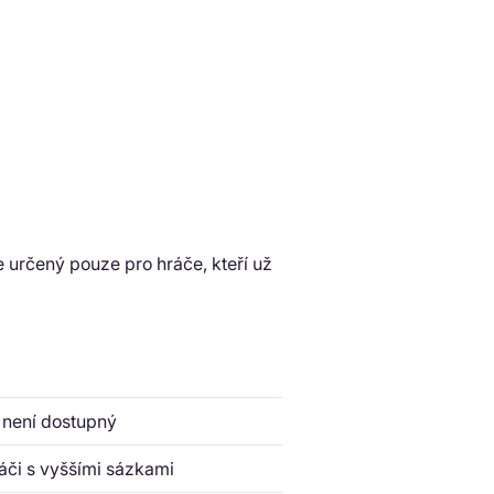
 určený pouze pro hráče, kteří už
 není dostupný
ráči s vyššími sázkami