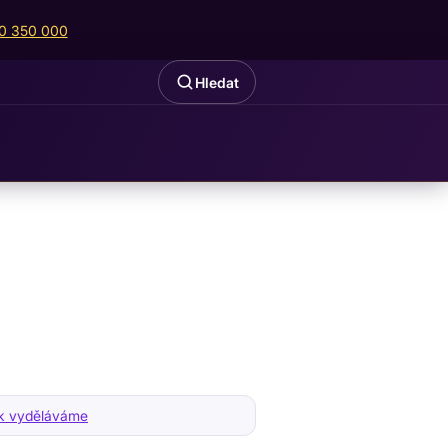
00 350 000
Hledat
k vyděláváme