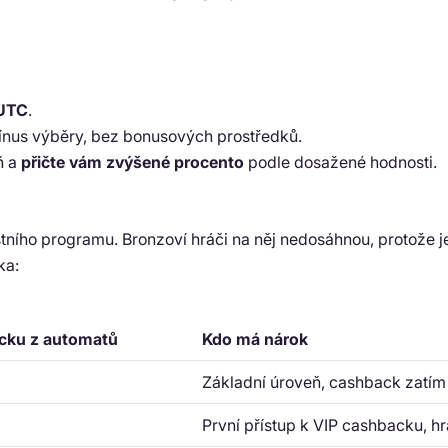
 UTC
.
ínus výběry, bez bonusových prostředků.
ň a
přičte vám zvýšené procento
podle dosažené hodnosti.
tního programu. Bronzoví hráči na něj nedosáhnou, protože je
ka:
cku z automatů
Kdo má nárok
Základní úroveň, cashback zatím
První přístup k VIP cashbacku, h