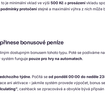
a to je minimální vklad ve výši
500 Kč
a
prosázení
vkladu sp
u
podmínky protočení
stejné a maximální výhra z nich může 
 přinese bonusové peníze
jediným dostupným bonusem tohoto typu. Poté se podíváme na 
ý systém funguje
pouze pro hry na automatech
.
předchozího týdne
. Počítá se
od pondělí 00:00 do neděle 23
race ani aktivace – jakmile systém provede výpočet, bonus s
lculating“
, cashback se zpracovává a obvykle bývá připsán 