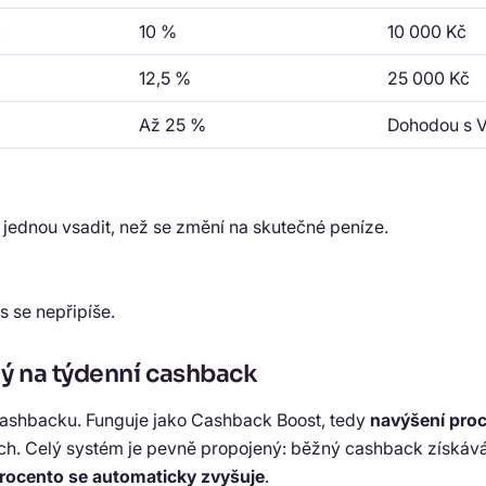
č
10 %
10 000 Kč
12,5 %
25 000 Kč
Až 25 %
Dohodou s 
a jednou vsadit, než se změní na skutečné peníze.
s se nepřipíše.
ý na týdenní cashback
cashbacku. Funguje jako Cashback Boost, tedy
navýšení pro
ech. Celý systém je pevně propojený: běžný cashback získává
rocento se automaticky zvyšuje
.