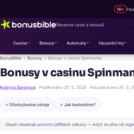
18+
Haz
Recenze casin a bonusů
Casina
Bonusy
Automaty
Hazardní hry
BonusBible
Bonusy
Bonusy v casinu Spinmama
Bonusy v casinu Spinma
Kristýna Baranová
· Publikováno
20. 5. 2025
· Aktualizováno
26. 5. 
✓ Důvěryhodné zdroje
✓ Jak hodnotíme?
Obsah obsahuje provizní (affiliate) odkazy — když se přes ně reg