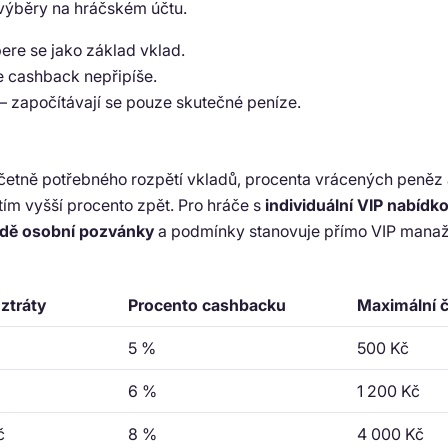
 výběry na hráčském účtu.
bere se jako základ vklad.
se cashback nepřipíše.
– započítávají se pouze skutečné peníze.
včetně potřebného rozpětí vkladů, procenta vrácených peněz a
 tím vyšší procento zpět. Pro hráče s
individuální VIP nabídk
adě osobní pozvánky
a podmínky stanovuje přímo VIP manaž
 ztráty
Procento cashbacku
Maximální č
5 %
500 Kč
6 %
1 200 Kč
č
8 %
4 000 Kč