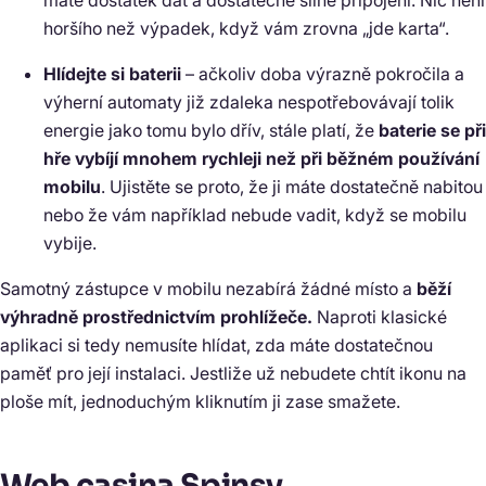
horšího než výpadek, když vám zrovna „jde karta“.
Hlídejte si baterii
– ačkoliv doba výrazně pokročila a
výherní automaty již zdaleka nespotřebovávají tolik
energie jako tomu bylo dřív, stále platí, že
baterie se při
hře vybíjí mnohem rychleji než při běžném používání
mobilu
. Ujistěte se proto, že ji máte dostatečně nabitou
nebo že vám například nebude vadit, když se mobilu
vybije.
Samotný zástupce v mobilu nezabírá žádné místo a
běží
výhradně prostřednictvím prohlížeče.
Naproti klasické
aplikaci si tedy nemusíte hlídat, zda máte dostatečnou
paměť pro její instalaci. Jestliže už nebudete chtít ikonu na
ploše mít, jednoduchým kliknutím ji zase smažete.
Web casina Spinsy