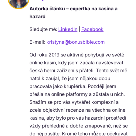
Autorka článku – expertka na kasína a
hazard
Sledujte mě:
LinkedIn
|
Facebook
E-mail:
kristyna@bonusbible.com
Od roku 2019 se aktivně pohybuji ve světě
online kasin, kdy jsem začala navštěvovat
česká herní zařízení s přáteli. Tento svět mě
natolik zaujal, že jsem nějakou dobu
pracovala jako krupiérka. Později jsem
přešla na online platformy a zůstala u nich.
Snažím se pro vás vytvářet komplexní a
zcela objektivní recenze na všechna online
kasina, aby bylo pro vás hazardní prostředí
vždy přehledné a dobře zmapované, než se
do něj pustíte. Kromě toho můžete očekávat