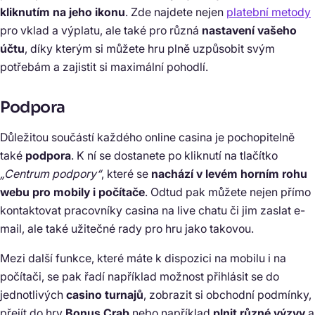
kliknutím na jeho ikonu
. Zde najdete nejen
platební metody
pro vklad a výplatu, ale také pro různá
nastavení vašeho
účtu
, díky kterým si můžete hru plně uzpůsobit svým
potřebám a zajistit si maximální pohodlí.
Podpora
Důležitou součástí každého online casina je pochopitelně
také
podpora
. K ní se dostanete po kliknutí na tlačítko
„Centrum podpory“
, které se
nachází v levém horním rohu
webu pro mobily i počítače
. Odtud pak můžete nejen přímo
kontaktovat pracovníky casina na live chatu či jim zaslat e-
mail, ale také užitečné rady pro hru jako takovou.
Mezi další funkce, které máte k dispozici na mobilu i na
počítači, se pak řadí například možnost přihlásit se do
jednotlivých
casino turnajů
, zobrazit si obchodní podmínky,
přejít do hry
Bonus Crab
nebo například
plnit různé výzvy
a