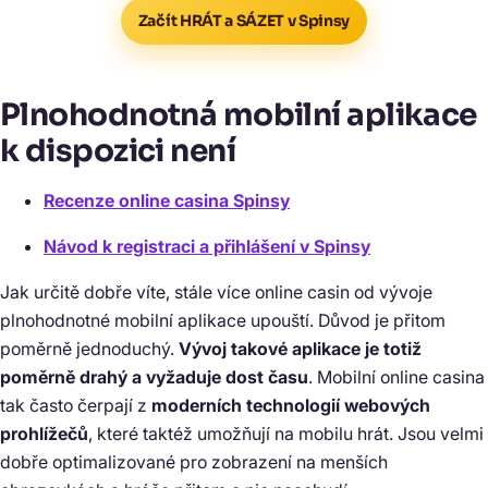
Začít HRÁT a SÁZET v Spinsy
Plnohodnotná mobilní aplikace
k dispozici není
Recenze online casina Spinsy
Návod k registraci a přihlášení v Spinsy
Jak určitě dobře víte, stále více online casin od vývoje
plnohodnotné mobilní aplikace upouští. Důvod je přitom
poměrně jednoduchý.
Vývoj takové aplikace je totiž
poměrně drahý a vyžaduje dost času
. Mobilní online casina
tak často čerpají z
moderních technologií webových
prohlížečů
, které taktéž umožňují na mobilu hrát. Jsou velmi
dobře optimalizované pro zobrazení na menších