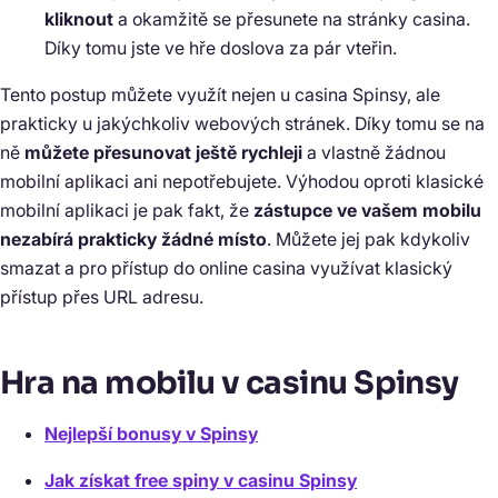
kliknout
a okamžitě se přesunete na stránky casina.
Díky tomu jste ve hře doslova za pár vteřin.
Tento postup můžete využít nejen u casina Spinsy, ale
prakticky u jakýchkoliv webových stránek. Díky tomu se na
ně
můžete přesunovat ještě rychleji
a vlastně žádnou
mobilní aplikaci ani nepotřebujete. Výhodou oproti klasické
mobilní aplikaci je pak fakt, že
zástupce ve vašem mobilu
nezabírá prakticky žádné místo
. Můžete jej pak kdykoliv
smazat a pro přístup do online casina využívat klasický
přístup přes URL adresu.
Hra na mobilu v casinu Spinsy
Nejlepší bonusy v Spinsy
Jak získat free spiny v casinu Spinsy