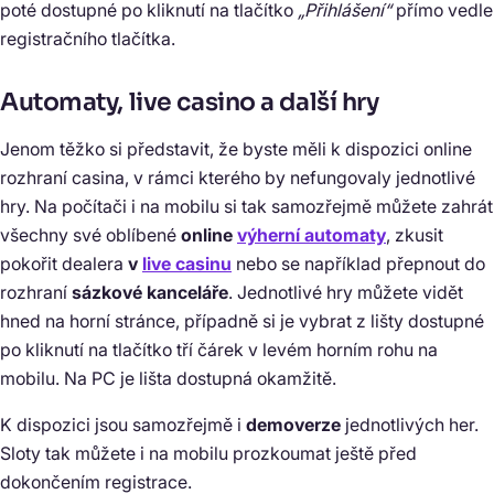
poté dostupné po kliknutí na tlačítko
„Přihlášení“
přímo vedle
registračního tlačítka.
Automaty, live casino a další hry
Jenom těžko si představit, že byste měli k dispozici online
rozhraní casina, v rámci kterého by nefungovaly jednotlivé
hry. Na počítači i na mobilu si tak samozřejmě můžete zahrát
všechny své oblíbené
online
výherní automaty
, zkusit
pokořit dealera
v
live casinu
nebo se například přepnout do
rozhraní
sázkové kanceláře
. Jednotlivé hry můžete vidět
hned na horní stránce, případně si je vybrat z lišty dostupné
po kliknutí na tlačítko tří čárek v levém horním rohu na
mobilu. Na PC je lišta dostupná okamžitě.
K dispozici jsou samozřejmě i
demoverze
jednotlivých her.
Sloty tak můžete i na mobilu prozkoumat ještě před
dokončením registrace.