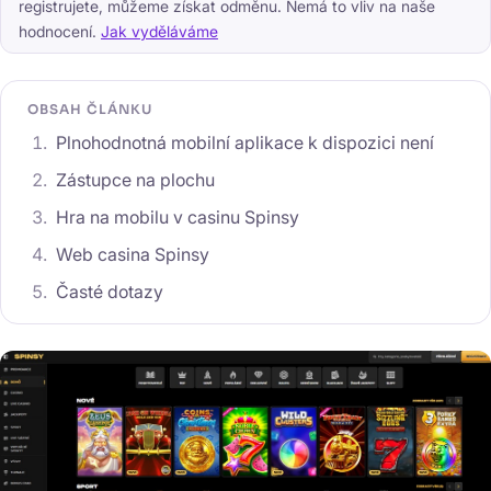
registrujete, můžeme získat odměnu. Nemá to vliv na naše
hodnocení.
Jak vyděláváme
OBSAH ČLÁNKU
Plnohodnotná mobilní aplikace k dispozici není
Zástupce na plochu
Hra na mobilu v casinu Spinsy
Web casina Spinsy
Časté dotazy