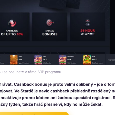
rou se posunete v rámci VIP programu
hrávat. Cashback bonus je proto velmi oblíbený – jde o form
jovat. Ve Stardě je navíc cashback přehledně rozdělený na
 neaktivuje promo kódem ani žádnou speciální registrací. S
aždý týden, takže hráč přesně ví, kdy ho může čekat.