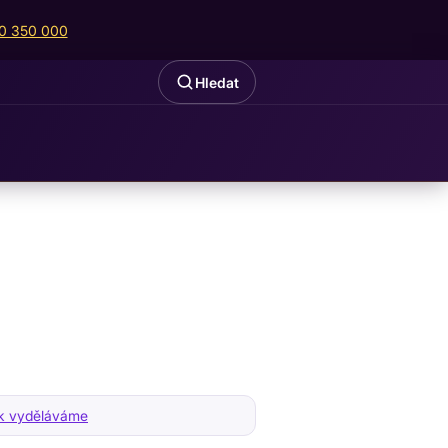
00 350 000
Hledat
k vyděláváme