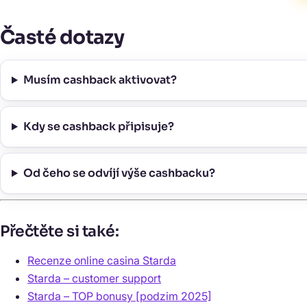
Časté dotazy
Musím cashback aktivovat?
Kdy se cashback připisuje?
Od čeho se odvíjí výše cashbacku?
Přečtěte si také:
Recenze online casina Starda
Starda – customer support
Starda – TOP bonusy [podzim 2025]