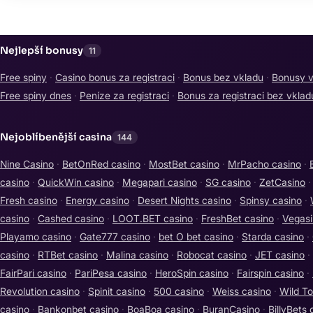
Nejlepší bonusy
11
Free spiny
·
Casino bonus za registraci
·
Bonus bez vkladu
·
Bonusy v
Free spiny dnes
·
Peníze za registraci
·
Bonus za registraci bez vklad
Nejoblíbenější casina
144
Nine Casino
·
BetOnRed casino
·
MostBet casino
·
MrPacho casino
·
casino
·
QuickWin casino
·
Megapari casino
·
SG casino
·
ZetCasino
Fresh casino
·
Energy casino
·
Desert Nights casino
·
Spinsy casino
·
casino
·
Cashed casino
·
LOOT.BET casino
·
FreshBet casino
·
Vegasi
Playamo casino
·
Gate777 casino
·
bet O bet casino
·
Starda casino
·
casino
·
RTBet casino
·
Malina casino
·
Robocat casino
·
JET casino
·
FairPari casino
·
PariPesa casino
·
HeroSpin casino
·
Fairspin casino
·
Revolution casino
·
Spinit casino
·
500 casino
·
Weiss casino
·
Wild T
casino
·
Bankonbet casino
·
BoaBoa casino
·
BuranCasino
·
BillyBets 