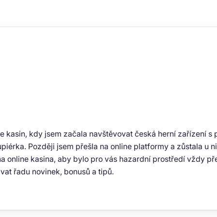
e kasin, kdy jsem začala navštěvovat česká herní zařízení s př
piérka. Později jsem přešla na online platformy a zůstala u n
na online kasina, aby bylo pro vás hazardní prostředí vždy 
vat řadu novinek, bonusů a tipů.