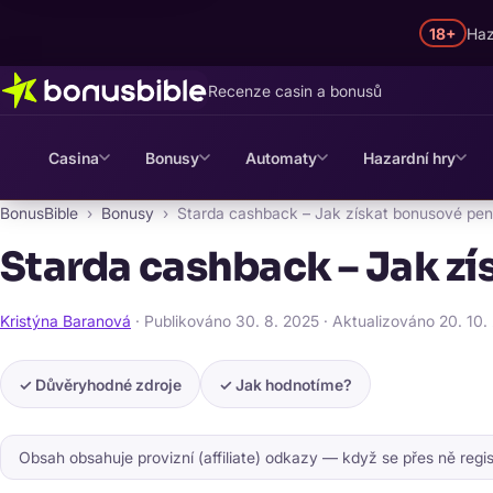
18+
Haz
Recenze casin a bonusů
Casina
Bonusy
Automaty
Hazardní hry
BonusBible
Bonusy
Starda cashback – Jak získat bonusové pen
Starda cashback – Jak z
Kristýna Baranová
· Publikováno
30. 8. 2025
· Aktualizováno
20. 10.
✓ Důvěryhodné zdroje
✓ Jak hodnotíme?
Obsah obsahuje provizní (affiliate) odkazy — když se přes ně reg