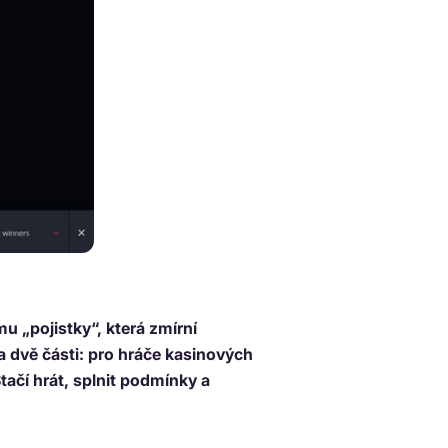
u „pojistky“, která zmírní
 dvě části: pro hráče kasinových
tačí hrát, splnit podmínky a