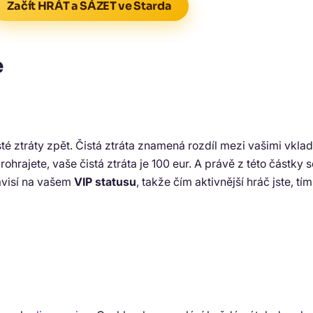
Začít HRÁT a SÁZET ve Starda
e
sté ztráty zpět. Čistá ztráta znamená rozdíl mezi vašimi vkla
ohrajete, vaše čistá ztráta je 100 eur. A právě z této částky
ávisí na vašem
VIP statusu
, takže čím aktivnější hráč jste, t