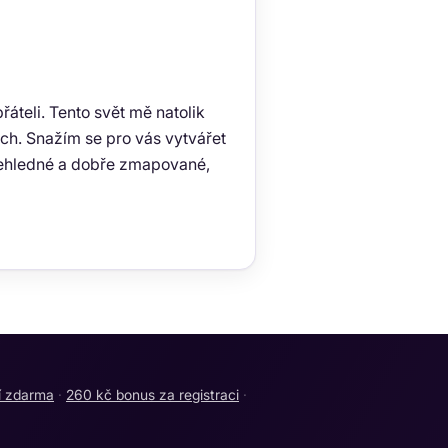
áteli. Tento svět mě natolik
ich. Snažím se pro vás vytvářet
přehledné a dobře zmapované,
í zdarma
·
260 kč bonus za registraci
·