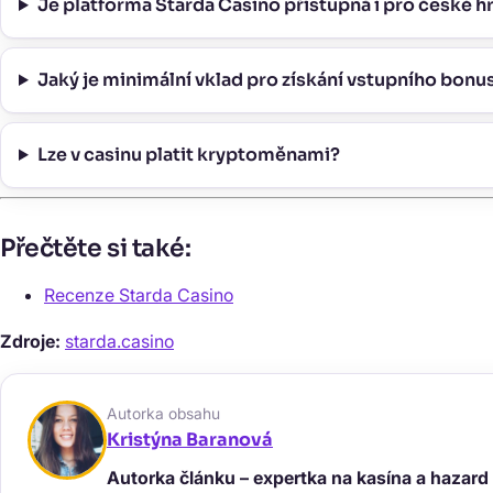
Je platforma Starda Casino přístupná i pro české h
Jaký je minimální vklad pro získání vstupního bonu
Lze v casinu platit kryptoměnami?
Přečtěte si také:
Recenze Starda Casino
Zdroje:
starda.casino
Autorka obsahu
Kristýna Baranová
Autorka článku – expertka na kasína a hazard