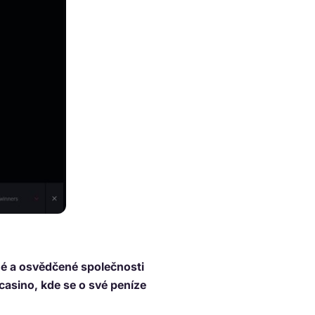
mé a osvědčené společnosti
casino, kde se o své peníze