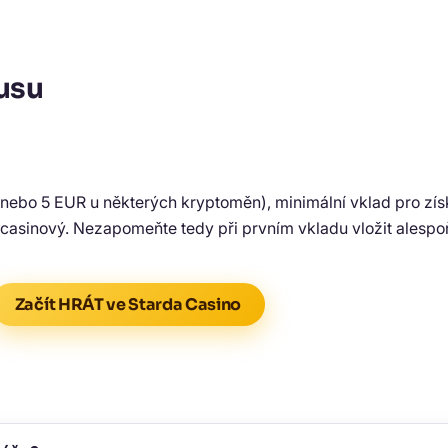
usu
 (nebo 5 EUR u některých kryptoměn), minimální vklad pro zís
 i casinový. Nezapomeňte tedy při prvním vkladu vložit alespo
Začít HRÁT ve Starda Casino