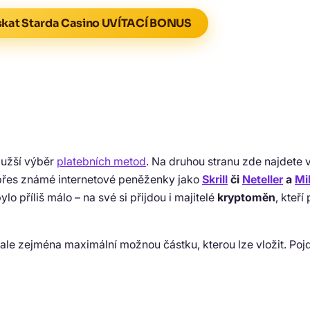
skat Starda Casino UVÍTACÍ BONUS
e užší výběr
platebních metod
. Na druhou stranu zde najdete 
řes známé internetové peněženky jako
Skrill
či
Neteller
a
Mi
o příliš málo – na své si přijdou i majitelé
kryptoměn
, kteří
 ale zejména maximální možnou částku, kterou lze vložit. Poj