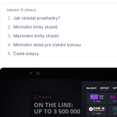
OBSAH ČLÁNKU
Jak vkládat prostředky?
Minimální limity vkladů
Maximální limity vkladů
Minimální vklad pro získání bonusu
Časté dotazy