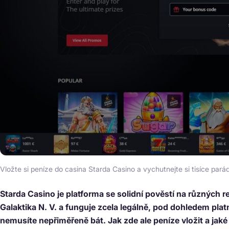
Vložte si peníze do casina Starda Casino a vychutnejte si tisíce pará
Starda Casino je platforma se solidní pověstí na různých
Galaktika N. V. a funguje zcela legálně, pod dohledem plat
nemusíte nepřiměřeně bát. Jak zde ale peníze vložit a jaké