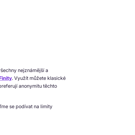
všechny nejznámější a
Finity
. Využít můžete klasické
 preferují anonymitu těchto
ďme se podívat na limity