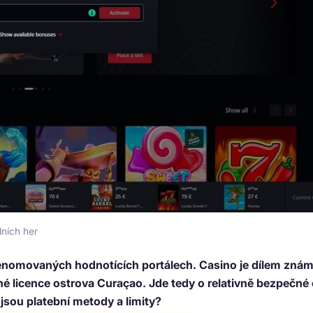
dních her
 renomovaných hodnotících portálech. Casino je dílem zná
né licence ostrova Curaçao. Jde tedy o relativně bezpečné 
 jsou platební metody a limity?