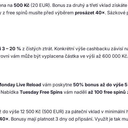
vena na
500 Kč
(20 EUR). Bonus za druhý a třetí vklad získát
ry z free spinů musíte před výběrem
prosázet 40×
. Sázkové 
i 3 – 20 %
z čistých ztrát. Konkrétní výše cashbacku závisí n
úrovni vám může být vyplacena částka ve výši až 600 000 Kč
onday Live Reload
vám poskytne
50% bonus až do výše 5
). Nabídka
Tuesday Free Spins
vám nadělí
až 100 free spinů
z
o výše 12 500 Kč (500 EUR) za páteční vklad v minimální h
 40×
. Bonusy mají platnost 3 dny od připsání. Využít je tak musí