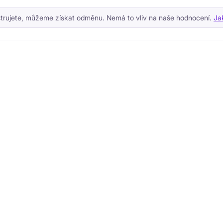
istrujete, můžeme získat odměnu. Nemá to vliv na naše hodnocení.
Ja