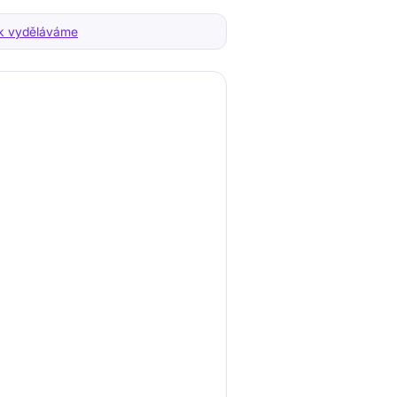
k vyděláváme