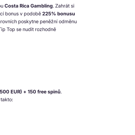
ou
Costa Rica Gambling
. Zahrát si
ítací bonus v podobě
225% bonusu
1 úrovních poskytne peněžní odměnu
Tip Top se nudit rozhodně
500 EUR) + 150 free spinů
.
takto: