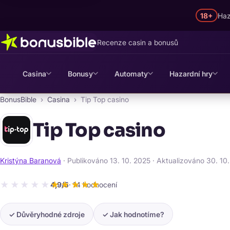
18+
Haz
Recenze casin a bonusů
Casina
Bonusy
Automaty
Hazardní hry
BonusBible
Casina
Tip Top casino
Tip Top casino
Kristýna Baranová
· Publikováno
13. 10. 2025
· Aktualizováno
30. 10
★★★★★
★★★★★
4,9/5
· 14 hodnocení
✓ Důvěryhodné zdroje
✓ Jak hodnotíme?