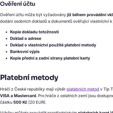
Ověření účtu
Ověření účtu může být vyžadovány
již během provádění vk
dodání osobních dokladů a dokumentů ověřující vlastnictví 
Kopie dokladu totožnosti
Doklad o adrese
Doklad o vlastnictví použité platební metody
Bankovní výpis
Kopie přední a zadní strany platební karty
Platební metody
Hráči z České republiky mají výběr
platebních metod
v Tip 
VISA a Mastercard
. Pro hráče z ostatních zemí jsou dostup
částku
500 Kč
(20 EUR).
Výběry můžete provádět prostřednictvím
platebních karet 