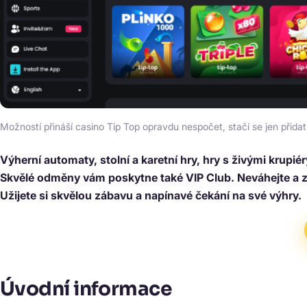
Možností přináší casino Tip Top opravdu nespočet, stačí se jen přidat
Výherní automaty, stolní a karetní hry, hry s živými krup
Skvělé odměny vám poskytne také VIP Club. Neváhejte a zar
Užijete si skvělou zábavu a napínavé čekání na své výhry.
Úvodní informace