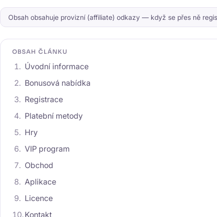
Obsah obsahuje provizní (affiliate) odkazy — když se přes ně reg
OBSAH ČLÁNKU
Úvodní informace
Bonusová nabídka
Registrace
Platební metody
Hry
VIP program
Obchod
Aplikace
Licence
Kontakt