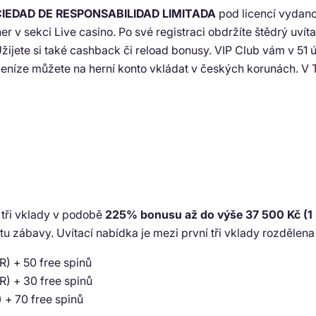
CIEDAD DE RESPONSABILIDAD LIMITADA
pod licencí vydan
i her v sekci Live casino. Po své registraci obdržíte štědrý uv
Užijete si také cashback či reload bonusy. VIP Club vám v 5
peníze můžete na herní konto vkládat v českých korunách. V 
í tři vklady v podobě
225% bonusu až do výše 37 500 Kč (1 
tu zábavy. Uvítací nabídka je mezi první tři vklady rozdělena 
) + 50 free spinů
) + 30 free spinů
 + 70 free spinů