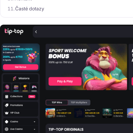
Časté dotazy