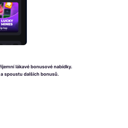
příjemní lákavé bonusové nabídky.
y a spoustu dalších bonusů.