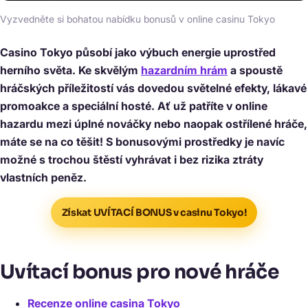
Vyzvedněte si bohatou nabídku bonusů v online casinu Tokyo
Casino Tokyo působí jako výbuch energie uprostřed
herního světa. Ke skvělým
hazardním hrám
a spoustě
hráčských příležitostí vás dovedou světelné efekty, lákavé
promoakce a speciální hosté. Ať už patříte v online
hazardu mezi úplné nováčky nebo naopak ostřílené hráče,
máte se na co těšit! S bonusovými prostředky je navíc
možné s trochou štěstí vyhrávat i bez rizika ztráty
vlastních peněz.
Získat UVÍTACÍ BONUS v casinu Tokyo!
Uvítací bonus pro nové hráče
Recenze online casina Tokyo