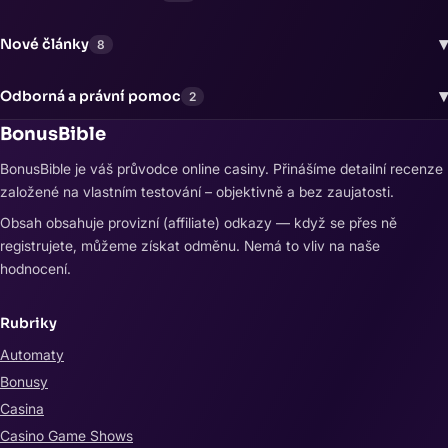
▾
Nové články
8
▾
Odborná a právní pomoc
2
BonusBible
BonusBible je váš průvodce online casiny. Přinášíme detailní recenze
založené na vlastním testování – objektivně a bez zaujatosti.
Obsah obsahuje provizní (affiliate) odkazy — když se přes ně
registrujete, můžeme získat odměnu. Nemá to vliv na naše
hodnocení.
Rubriky
Automaty
Bonusy
Casina
Casino Game Shows