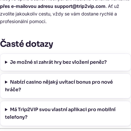
přes e-mailovou adresu
support@trip2vip.com
. Ať už
zvolíte jakoukoliv cestu, vždy se vám dostane rychlé a
profesionální pomoci.
Časté dotazy
Je možné si zahrát hry bez vložení peněz?
Nabízí casino nějaký uvítací bonus pro nové
hráče?
Má Trip2VIP svou vlastní aplikaci pro mobilní
telefony?