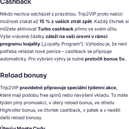
Cashback
Nikdo nechce odcházet s prázdnou. Trip2VIP proto nabízí
možnost získat až
15 % z vašich ztrát zpět
. Každý čtvrtek si
můžete aktivovat
Turbo cashback
přímo ve svém účtu.
Výše vrácené částky
záleží na vaší úrovni v rámci
programu loajality
(„Loyalty Program“). Výhodou je, že není
potřeba vkládat nové peníze – cashback se připisuje
automaticky. Pro vybrání výhry je nutné
protočit bonus 5x.
Reload bonusy
Trip2VIP
pravidelně připravuje speciální týdenní akce
,
které mají podobu free spinů nebo navýšení vkladu. To máte
týden plný promoakcí, v úterý reload bonus, ve středu
Highroller bonus, ve čtvrtek cashback, v pátek a v neděli
další reload bonusy.
Úterý v Monte Carlu