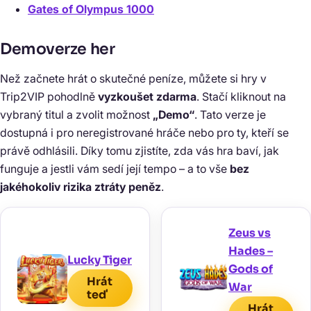
Gates of Olympus 1000
Demoverze her
Než začnete hrát o skutečné peníze, můžete si hry v
Trip2VIP pohodlně
vyzkoušet zdarma
. Stačí kliknout na
vybraný titul a zvolit možnost
„Demo“
. Tato verze je
dostupná i pro neregistrované hráče nebo pro ty, kteří se
právě odhlásili. Díky tomu zjistíte, zda vás hra baví, jak
funguje a jestli vám sedí její tempo – a to vše
bez
jakéhokoliv rizika ztráty peněz
.
Zeus vs
Hades –
Lucky Tiger
Gods of
Hrát
War
teď
Hrát