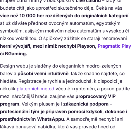
krupiér odhalí karty v blackjacku v
Live casinu
– tady se
budete cítit jako uprostřed skutečného děje. Čeká na vás
více než 10 000 her rozdělených do originálních kategorií
,
ať už dáváte přednost ovocným automatům, egyptským
symbolům, asijským motivům nebo automatům s vysokou či
nízkou volatilitou. O špičkový zážitek se starají renomovaní
herní vývojáři, mezi nimiž nechybí Playson,
Pragmatic Play
či BGaming.
Design webu je sladěný do elegantních modro-zelených
barev a
působí velmi intuitivně
, takže snadno najdete, co
hledáte. Registrace je rychlá a jednoduchá, k dispozici je
několik
platebních metod
včetně kryptoměn, a pokud patříte
mezi náročnější hráče, zaujme vás
propracovaný VIP
program
. Velkým plusem je i
zákaznická podpora –
profesionální tým je připraven pomoci kdykoli, dokonce i
prostřednictvím WhatsAppu
. A samozřejmě nechybí ani
lákavá bonusová nabídka, která vás provede hned od