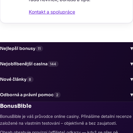
Kontakt a spolupráce
▾
Nejlepší bonusy
11
▾
Nejoblíbenější casina
144
▾
Nové články
8
▾
Odborná a právní pomoc
2
BonusBible
BonusBible je váš průvodce online casiny. Přinášíme detailní recenze
založené na vlastním testování – objektivně a bez zaujatosti.
Obsah obsahuje provizní (affiliate) odkazy — když se přes ně