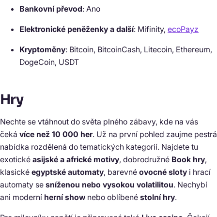
Bankovní převod
: Ano
Elektronické peněženky a další
: Mifinity,
ecoPayz
Kryptoměny
: Bitcoin, BitcoinCash, Litecoin, Ethereum,
DogeCoin, USDT
Hry
Nechte se vtáhnout do světa plného zábavy, kde na vás
čeká
více než 10 000 her
. Už na první pohled zaujme pestrá
nabídka rozdělená do tematických kategorií. Najdete tu
exotické
asijské a africké motivy
, dobrodružné
Book hry
,
klasické
egyptské automaty
, barevné
ovocné sloty
i hrací
automaty se
sníženou nebo vysokou volatilitou
. Nechybí
ani moderní
herní show
nebo oblíbené
stolní hry
.