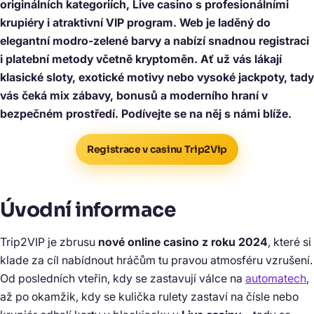
originálních kategoriích, Live casino s profesionálními
krupiéry i atraktivní VIP program. Web je laděný do
elegantní modro-zelené barvy a nabízí snadnou registraci
i platební metody včetně kryptoměn. Ať už vás lákají
klasické sloty, exotické motivy nebo vysoké jackpoty, tady
vás čeká mix zábavy, bonusů a moderního hraní v
bezpečném prostředí. Podívejte se na něj s námi blíže.
Registrace v casinu Trip2Vip
Úvodní informace
Trip2VIP je zbrusu
nové online casino z roku 2024
, které si
klade za cíl nabídnout hráčům tu pravou atmosféru vzrušení.
Od posledních vteřin, kdy se zastavují válce na
automatech
,
až po okamžik, kdy se kulička rulety zastaví na čísle nebo