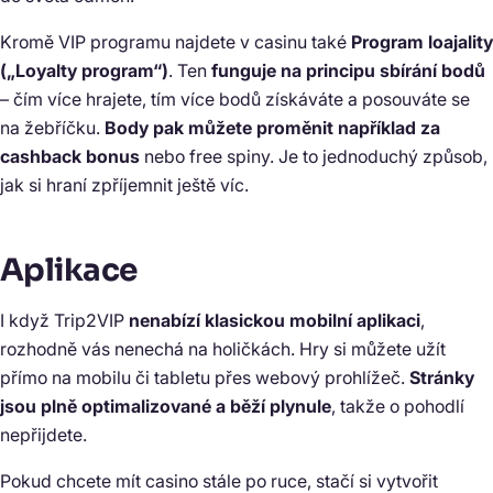
Kromě VIP programu najdete v casinu také
Program loajality
(„Loyalty program“)
. Ten
funguje na principu sbírání bodů
– čím více hrajete, tím více bodů získáváte a posouváte se
na žebříčku.
Body pak můžete proměnit například za
cashback bonus
nebo free spiny. Je to jednoduchý způsob,
jak si hraní zpříjemnit ještě víc.
Aplikace
I když Trip2VIP
nenabízí klasickou mobilní aplikaci
,
rozhodně vás nenechá na holičkách. Hry si můžete užít
přímo na mobilu či tabletu přes webový prohlížeč.
Stránky
jsou plně optimalizované a běží plynule
, takže o pohodlí
nepřijdete.
Pokud chcete mít casino stále po ruce, stačí si vytvořit