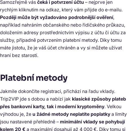
Samozřejmě vás
čeká i potvrzení účtu
– nejprve jen
rychlým kliknutím na odkaz, který vám přijde do e-mailu.
Později může být vyžadováno podrobnější ověření
,
například nahráním občanského nebo řidičského průkazu,
doložením adresy prostřednictvím výpisu z účtu či účtu za
služby, případně potvrzením platební metody. Díky tomu
máte jistotu, že je váš účet chráněn a vy si můžete užívat
hraní bez starostí.
Platební metody
Jakmile dokončíte registraci, přichází na řadu vklady.
Trip2VIP jde s dobou a nabízí jak
klasické
způsoby plateb
přes bankovní karty, tak i moderní kryptoměny
. Velkou
výhodou je, že
u žádné metody neplatíte poplatky
a limity
jsou nastavené přehledně –
minimální vklady se pohybují
kolem 20 €
a maximální dosahují až 4 000 €. Díky tomu si