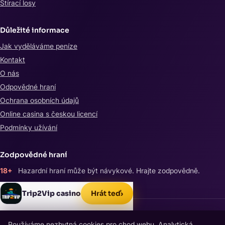
Stírací losy
Důležité informace
Jak vyděláváme peníze
Kontakt
O nás
Odpovědné hraní
Ochrana osobních údajů
Online casina s českou licencí
Podmínky užívání
Zodpovědné hraní
18+
Hazardní hraní může být návykové. Hrajte zodpovědně.
Linka pomoci 800 350 000
Hrát teď
›
Trip2Vip casino
© 2026 BonusBible
Používáme nezbytná cookies pro chod webu. Analytická