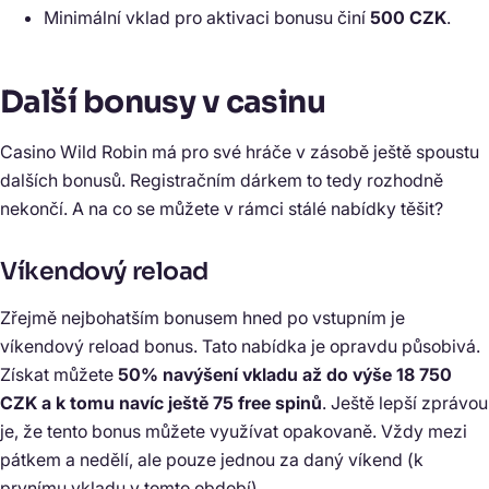
Minimální vklad pro aktivaci bonusu činí
500 CZK
.
Další bonusy v casinu
Casino Wild Robin má pro své hráče v zásobě ještě spoustu
dalších bonusů. Registračním dárkem to tedy rozhodně
nekončí. A na co se můžete v rámci stálé nabídky těšit?
Víkendový reload
Zřejmě nejbohatším bonusem hned po vstupním je
víkendový reload bonus. Tato nabídka je opravdu působivá.
Získat můžete
50% navýšení vkladu až do výše 18 750
CZK a k tomu navíc ještě 75 free spinů
. Ještě lepší zprávou
je, že tento bonus můžete využívat opakovaně. Vždy mezi
pátkem a nedělí, ale pouze jednou za daný víkend (k
prvnímu vkladu v tomto období).