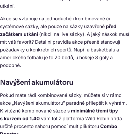
utkání.
Akce se vztahuje na jednoduché i kombinované či
systémové sázky, ale pouze na sázky uzavřené
před
začátkem utkání
(nikoli na live sázky). A jaký náskok musí
mít váš favorit? Detailní pravidla akce přesně stanovují
požadavky u konkrétních sportů. Např. u basketbalu a
amerického fotbalu je to 20 bodů, u hokeje 3 góly a
podobně.
Navýšení akumulátoru
Pokud máte rádi kombinované sázky, můžete si v rámci
akce „Navýšení akumulátoru“ parádně přilepšit k výhrám.
K vítězné kombinované sázce s
minimálně třemi tipy
s kurzem od 1.40
vám totiž platforma Wild Robin přidá
určité procento nahoru pomocí multiplikátoru
Combo