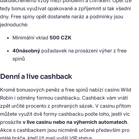
uskutečněnému vždy mezi pondělím a čtvrtkem. Opět lze
tedy bonus využívat opakovaně a zpříjemnit si tak všední
dny. Free spiny opět dostanete naráz a podmínky jsou
jednoduché:
Minimální vklad
500 CZK
40násobný
požadavek na prosázení výher z free
spinů
Denní a live cashback
Kromě bonusových peněz a free spinů nabízí casino Wild
Robin i odměny formou cashbacku. Cashback vám vrátí
zpět určité procento z prohraných sázek. V casinu přitom
můžete využít dvě formy cashbacku podle toho, jestli víc
prosázíte
v live casinu nebo na výherních automatech
.
Akce s cashbackem jsou nicméně určené především pro
stálé hráče, kteří již mají vyšší VIP status.