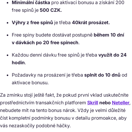
Minimální částka
pro aktivaci bonusu a získání 200
free spinů je
500 CZK.
Výhry z free spinů
je třeba
40krát prosázet.
Free spiny budete dostávat postupně
během 10 dní
v dávkách po 20 free spinech
.
Každou denní dávku free spinů je třeba
využít do 24
hodin
.
Požadavky na prosázení je třeba
splnit
do 10 dnů
od
aktivace bonusu.
Za zmínku stojí ještě fakt, že pokud první vklad uskutečníte
prostřednictvím transakčních platforem
Skrill
nebo
Neteller
,
nebudete mít na tento bonus nárok. Vždy je velmi důležité
číst kompletní podmínky bonusu v detailu promoakce, aby
vás nezaskočily podobné háčky.