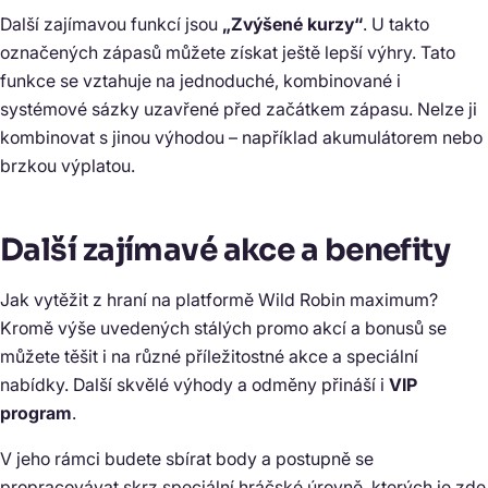
Další zajímavou funkcí jsou
„Zvýšené kurzy“
. U takto
označených zápasů můžete získat ještě lepší výhry. Tato
funkce se vztahuje na jednoduché, kombinované i
systémové sázky uzavřené před začátkem zápasu. Nelze ji
kombinovat s jinou výhodou – například akumulátorem nebo
brzkou výplatou.
Další zajímavé akce a benefity
Jak vytěžit z hraní na platformě Wild Robin maximum?
Kromě výše uvedených stálých promo akcí a bonusů se
můžete těšit i na různé příležitostné akce a speciální
nabídky. Další skvělé výhody a odměny přináší i
VIP
program
.
V jeho rámci budete sbírat body a postupně se
propracovávat skrz speciální hráčské úrovně, kterých je zde