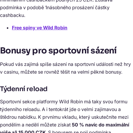
podmínka v podobě 1násobného prosázení částky
cashbacku.
Free spiny ve Wild Robin
Bonusy pro sportovní sázení
Pokud vás zajímá spíše sázení na sportovní události než hry
v casinu, můžete se rovněž těšit na velmi pěkné bonusy.
Týdenní reload
Sportovní sekce platformy Wild Robin má taky svou formu
týdenního reloadu. A i tentokrát jde o velmi zajímavou a
štědrou nabídku. K prvnímu vkladu, který uskutečníte mezi
pondělím a nedělí můžete získat
50 % navíc do maximální
výše až 15 000 CZK
. S bonusem se pojí podmínka