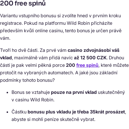
200 free spinů
Variantu vstupního bonusu si zvolíte hned v prvním kroku
registrace. Pokud na platformu Wild Robin přicházíte
především kvůli online casinu, tento bonus je určen právě
vám.
Tvoří ho dvě části. Za prvé vám
casino zdvojnásobí váš
vklad
, maximálně vám přidá navíc
až 12 500 CZK
. Druhou
částí je pak velmi pěkná porce
200
free spinů
, které můžete
protočit na vybraných automatech. A jaké jsou základní
podmínky tohoto bonusu?
Bonus se vztahuje
pouze na první vklad
uskutečněný
v casinu Wild Robin.
Částku
bonusu plus vkladu je třeba 35krát prosázet
,
abyste si mohli peníze skutečně vybrat.