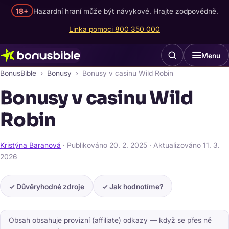
18+
Hazardní hraní může být návykové. Hrajte zodpovědně.
Linka pomoci 800 350 000
Menu
BonusBible
Bonusy
Bonusy v casinu Wild Robin
Bonusy v casinu Wild
Robin
Kristýna Baranová
· Publikováno
20. 2. 2025
· Aktualizováno
11. 3.
2026
✓ Důvěryhodné zdroje
✓ Jak hodnotíme?
Obsah obsahuje provizní (affiliate) odkazy — když se přes ně