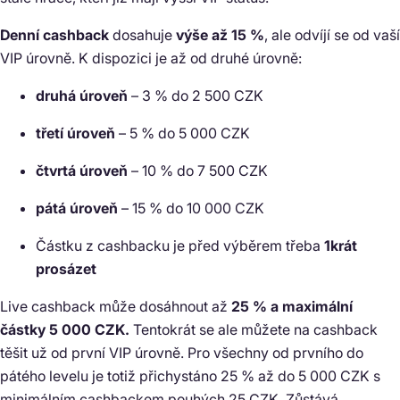
Denní cashback
dosahuje
výše až 15 %
, ale odvíjí se od vaší
VIP úrovně. K dispozici je až od druhé úrovně:
druhá úroveň
– 3 % do 2 500 CZK
třetí úroveň
– 5 % do 5 000 CZK
čtvrtá úroveň
– 10 % do 7 500 CZK
pátá úroveň
– 15 % do 10 000 CZK
Částku z cashbacku je před výběrem třeba
1krát
prosázet
Live cashback může dosáhnout až
25 % a maximální
částky 5 000 CZK.
Tentokrát se ale můžete na cashback
těšit už od první VIP úrovně. Pro všechny od prvního do
pátého levelu je totiž přichystáno 25 % až do 5 000 CZK s
minimálním cashbackem pouhých 25 CZK. Zůstává