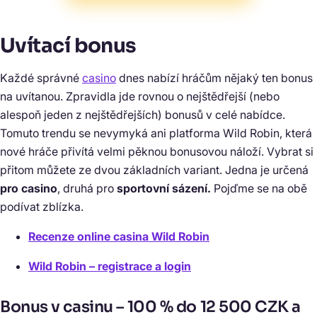
Uvítací bonus
Každé správné
casino
dnes nabízí hráčům nějaký ten bonus
na uvítanou. Zpravidla jde rovnou o nejštědřejší (nebo
alespoň jeden z nejštědřejších) bonusů v celé nabídce.
Tomuto trendu se nevymyká ani platforma Wild Robin, která
nové hráče přivítá velmi pěknou bonusovou náloží. Vybrat si
přitom můžete ze dvou základních variant. Jedna je určená
pro casino
, druhá pro
sportovní sázení.
Pojďme se na obě
podívat zblízka.
Recenze online casina Wild Robin
Wild Robin – registrace a login
Bonus v casinu – 100 % do 12 500 CZK a