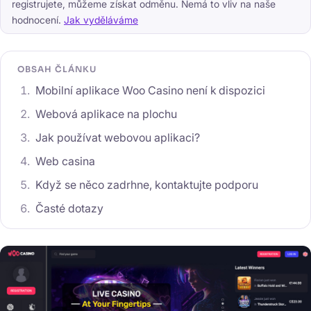
registrujete, můžeme získat odměnu. Nemá to vliv na naše
hodnocení.
Jak vyděláváme
OBSAH ČLÁNKU
Mobilní aplikace Woo Casino není k dispozici
Webová aplikace na plochu
Jak používat webovou aplikaci?
Web casina
Když se něco zadrhne, kontaktujte podporu
Časté dotazy