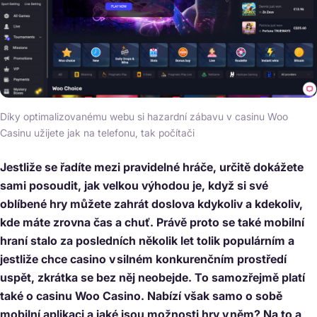
Díky optimalizovanému webu si hazardní zábavu v casinu Woo
Casinu užijete jak na telefonu, tak počítači
Jestliže se řadíte mezi pravidelné hráče, určitě dokážete
sami posoudit, jak velkou výhodou je, když si své
oblíbené hry můžete zahrát doslova kdykoliv a kdekoliv,
kde máte zrovna čas a chuť. Právě proto se také mobilní
hraní stalo za posledních několik let tolik populárním a
jestliže chce casino v silném konkurenčním prostředí
uspět, zkrátka se bez něj neobejde. To samozřejmě platí
také o casinu Woo Casino. Nabízí však samo o sobě
mobilní aplikaci a jaké jsou možnosti hry v něm? Na to a