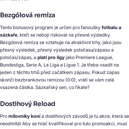
Bezgólová remíza
Tento bonusový program je určen pro fanoušky
fotbalu a
sázkaře
, kteří se nebojí riskovat na přesné výsledky.
Bezgólová remíza se vztahuje na atraktivní trhy, jako jsou
přesný výsledek, přesný výsledek poločasu/zápasu a
poločas/zápas, a
platí pro ligy
jako Premiere League,
Bundesliga, Serie A, La Liga a Ligue 1. Je třeba vsadit na
jeden z těchto trhů před začátkem zápasu. Pokud zápas
skončí bezbrankovou remízou (0:0), vrátí se vám celá
vsazená částka. Sázkařský sen, co říkáte?
Dostihový Reload
Pro
milovníky koní
a dostihových závodů je tu akce, která se
neodmítá! Aby se hráč kvalifikoval pro tuto promoakci, musí