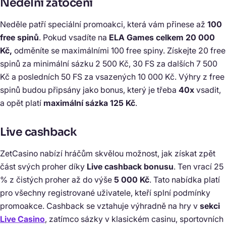
Nedělní zatočení
Neděle patří speciální promoakci, která vám přinese až
100
free spinů
. Pokud vsadíte na
ELA Games celkem 20 000
Kč,
odměníte se maximálními 100 free spiny. Získejte 20 free
spinů za minimální sázku 2 500 Kč, 30 FS za dalších 7 500
Kč a posledních 50 FS za vsazených 10 000 Kč. Výhry z free
spinů budou připsány jako bonus, který je třeba
40x
vsadit,
a opět platí
maximální sázka 125 Kč
.
Live cashback
ZetCasino nabízí hráčům skvělou možnost, jak získat zpět
část svých proher díky
Live cashback bonusu
. Ten vrací 25
% z čistých proher až do výše
5 000 Kč
. Tato nabídka platí
pro všechny registrované uživatele, kteří splní podmínky
promoakce. Cashback se vztahuje výhradně na hry v
sekci
Live Casino
, zatímco sázky v klasickém casinu, sportovních