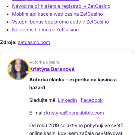
Návod na přihlášení a registraci v ZetCasino
Mobilní aplikace a web casina ZetCasino
Vstupní bonus bez promo code v ZetCasino
No deposit bonus v ZetCasino
Zdroje:
zetcasino.com
Autorka obsahu
Kristýna Baranová
Autorka článku – expertka na kasína a
hazard
Sledujte mě:
LinkedIn
|
Facebook
E-mail:
kristyna@bonusbible.com
Od roku 2019 se aktivně pohybuji ve světě
online kasin, kdy jsem začala navštěvovat