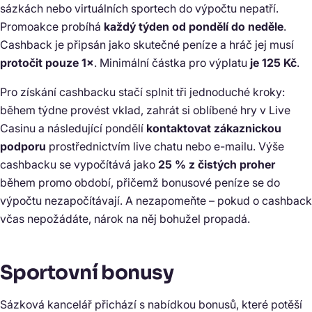
sázkách nebo virtuálních sportech do výpočtu nepatří.
Promoakce probíhá
každý týden od pondělí do neděle
.
Cashback je připsán jako skutečné peníze a hráč jej musí
protočit pouze 1
×
. Minimální částka pro výplatu
je 125 Kč
.
Pro získání cashbacku stačí splnit tři jednoduché kroky:
během týdne provést vklad, zahrát si oblíbené hry v Live
Casinu a následující pondělí
kontaktovat zákaznickou
podporu
prostřednictvím live chatu nebo e-mailu. Výše
cashbacku se vypočítává jako
25 % z čistých proher
během promo období, přičemž bonusové peníze se do
výpočtu nezapočítávají. A nezapomeňte – pokud o cashback
včas nepožádáte, nárok na něj bohužel propadá.
Sportovní bonusy
Sázková kancelář přichází s nabídkou bonusů, které potěší