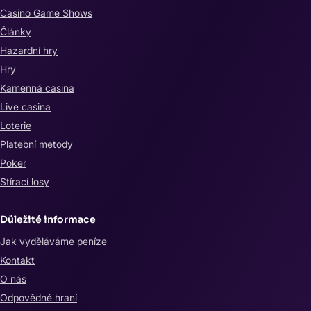
Casino Game Shows
Články
Hazardní hry
Hry
Kamenná casina
Live casina
Loterie
Platební metody
Poker
Stírací losy
Důležité informace
Jak vyděláváme peníze
Kontakt
O nás
Odpovědné hraní