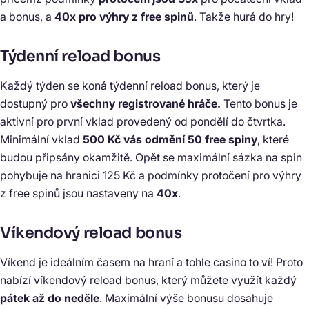
a bonus, a
40x pro výhry z free spinů
. Takže hurá do hry!
Týdenní reload bonus
Každý týden se koná týdenní reload bonus, který je
dostupný pro
všechny registrované hráče.
Tento bonus je
aktivní pro první vklad provedený od pondělí do čtvrtka.
Minimální vklad
500 Kč vás odmění 50 free spiny
, které
budou připsány okamžitě. Opět se maximální sázka na spin
pohybuje na hranici 125 Kč a podmínky protočení pro výhry
z free spinů jsou nastaveny na
40x
.
Víkendový reload bonus
Víkend je ideálním časem na hraní a tohle casino to ví! Proto
nabízí víkendový reload bonus, který můžete využít každý
pátek až do neděle
. Maximální výše bonusu dosahuje