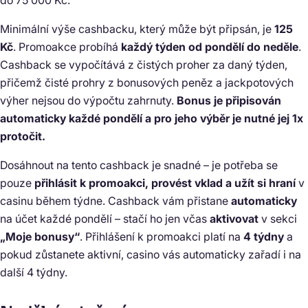
do 75 000 Kč.
Minimální výše cashbacku, který může být připsán, je
125
Kč
. Promoakce probíhá
každý týden od pondělí do neděle
.
Cashback se vypočítává z čistých proher za daný týden,
přičemž čisté prohry z bonusových peněz a jackpotových
výher nejsou do výpočtu zahrnuty.
Bonus je připisován
automaticky každé pondělí a pro jeho výběr je nutné jej 1x
protočit.
Dosáhnout na tento cashback je snadné – je potřeba se
pouze
přihlásit k promoakci, provést vklad a užít si hraní
v
casinu během týdne. Cashback vám přistane
automaticky
na účet každé pondělí – stačí ho jen včas
aktivovat
v sekci
„Moje bonusy“
. Přihlášení k promoakci platí na
4 týdny
a
pokud zůstanete aktivní, casino vás automaticky zařadí i na
další 4 týdny.