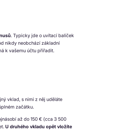
onusů
. Typicky jde o uvítací balíček
 kód nikdy neobchází základní
má k vašemu účtu přiřadit.
ný vklad, s nimi z něj uděláte
 úplném začátku.
jnásobí až do 150 € (cca 3 500
et.
U druhého vkladu opět vložíte