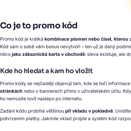
Co je to promo kód
Promo kód je krátká
kombinace písmen nebo čísel, kterou 
Kód sám o sobě vám bonus nevytvoří – ten už je daný podmínka
něco
jako zákaznická karta v obchodě
: sleva existuje, ale d
Kde ho hledat a kam ho vložit
Promo kódy se nejčastěji objevují tam, kde se točí informac
stránkách
nebo v bannerech přímo v uživatelském účtu. Kdy
ho nemusíte lovit naslepo po internetu.
Zadání kódu probíhá většinou
při vkladu v pokladně
. Uvidíte
potvrzením platby. Jakmile vklad projde a systém kód rozpoz