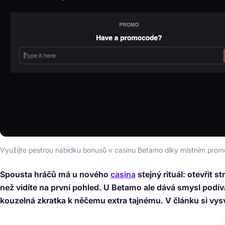
Využijte pestrou nabídku bonusů v casinu Betamo díky místním pro
Spousta hráčů má u nového
casina
stejný rituál: otevřít 
než vidíte na první pohled. U Betamo ale dává smysl podíva
kouzelná zkratka k něčemu extra tajnému. V článku si vysv