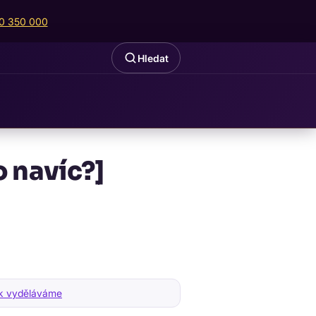
00 350 000
Hledat
 navíc?]
k vyděláváme