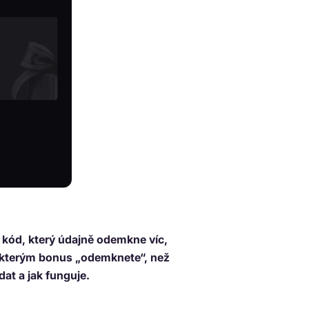
o kód, který údajně odemkne víc,
ek, kterým bonus „odemknete“, než
at a jak funguje.