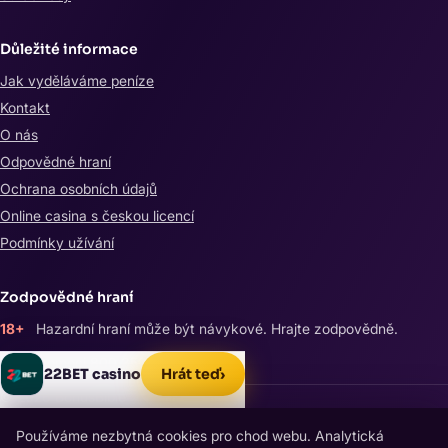
Důležité informace
Jak vyděláváme peníze
Kontakt
O nás
Odpovědné hraní
Ochrana osobních údajů
Online casina s českou licencí
Podmínky užívání
Zodpovědné hraní
18+
Hazardní hraní může být návykové. Hrajte zodpovědně.
Linka pomoci 800 350 000
Hrát teď
›
22BET casino
© 2026 BonusBible
Používáme nezbytná cookies pro chod webu. Analytická