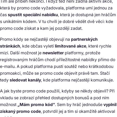
Tím ale příběh nekončí. I když teď není žádná aktivní akce,
která by promo code vyžadovala, platforma umí jednou za
čas
spustit speciální nabídku
, která je dostupná jen hráčům
s unikátním kódem. V tu chvíli je dobré vědět dvě věci: kde
promo code získat a kam jej později zadat.
Promo kódy se nejčastěji objevují na
partnerských
stránkách
, kde občas vyletí
limitované akce
, které rychle
mizí. Další možnost je
newsletter
platformy, protože
registrovaným hráčům chodí příležitostné nabídky přímo do
e-mailu. A pokud platforma pustí soutěž nebo krátkodobou
promoakci, může se promo code objevit právě tam. Stačí
tedy
sledovat kanály
, kde platforma nejčastěji komunikuje.
A jak byste promo code použili, kdyby se někdy objevil? Při
vkladu se zobrazí přehled dostupných bonusů a pod ním
možnost
„Mám promo kód“
. Sem by hráč jednoduše
vyplnil
získaný promo code
, potvrdil jej a tím si okamžitě aktivoval