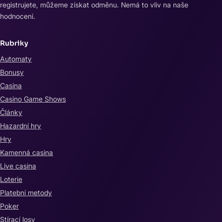
registrujete, můžeme získat odměnu. Nemá to vliv na naše
hodnocení.
Rubriky
Automaty
Bonusy
Casina
Casino Game Shows
Články
Hazardní hry
Hry
Kamenná casina
Live casina
Loterie
Platební metody
Poker
Stírací losy