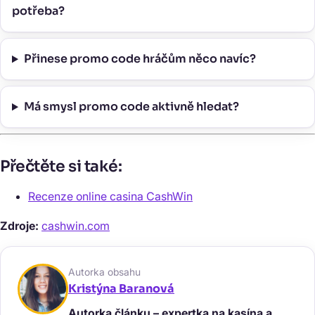
potřeba?
Přinese promo code hráčům něco navíc?
Má smysl promo code aktivně hledat?
Přečtěte si také:
Recenze online casina CashWin
Zdroje:
cashwin.com
Autorka obsahu
Kristýna Baranová
Autorka článku – expertka na kasína a