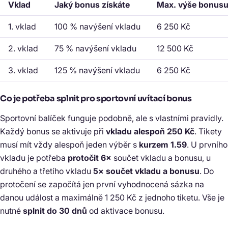
Vklad
Jaký bonus získáte
Max. výše bonus
1. vklad
100 % navýšení vkladu
6 250 Kč
2. vklad
75 % navýšení vkladu
12 500 Kč
3. vklad
125 % navýšení vkladu
6 250 Kč
Co je potřeba splnit pro sportovní uvítací bonus
Sportovní balíček funguje podobně, ale s vlastními pravidly.
Každý bonus se aktivuje při
vkladu alespoň 250 Kč
. Tikety
musí mít vždy alespoň jeden výběr s
kurzem 1.59
. U prvního
vkladu je potřeba
protočit 6×
součet vkladu a bonusu, u
druhého a třetího vkladu
5× součet vkladu a bonusu
. Do
protočení se započítá jen první vyhodnocená sázka na
danou událost a maximálně 1 250 Kč z jednoho tiketu. Vše je
nutné
splnit do 30 dnů
od aktivace bonusu.