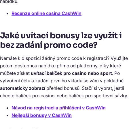
nabídku.
Recenze online casina CashWin
Jaké uvítací bonusy lze využít i
bez zadání promo code?
Nemáte k dispozici žádný promo code k registraci? Využijte
potom dostupnou nabídku přímo od platformy, díky které
můžete získat
uvítací balíček pro casino nebo sport
. Po
vytvoření účtu a zadání prvního vkladu se vám v pokladně
automaticky zobrazí
přehled bonusů. Stačí si vybrat, jestli
chcete balíček pro casino, nebo balíček pro sportovní sázky.
Návod na registraci a přihlášení v CashWin
Nejlepší bonusy v CashWin