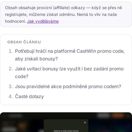
Obsah obsahuje provizní (affiliate) odkazy — když se přes ně
registrujete, můžeme získat odměnu. Nemá to vliv na naše
hodnocení.
Jak vyděláváme
OBSAH ČLÁNKU
Potřebují hráči na platformě CashWin promo code,
aby získali bonusy?
Jaké uvítací bonusy lze využít i bez zadání promo
code?
Jsou pravidelné akce podmíněné promo codem?
Časté dotazy