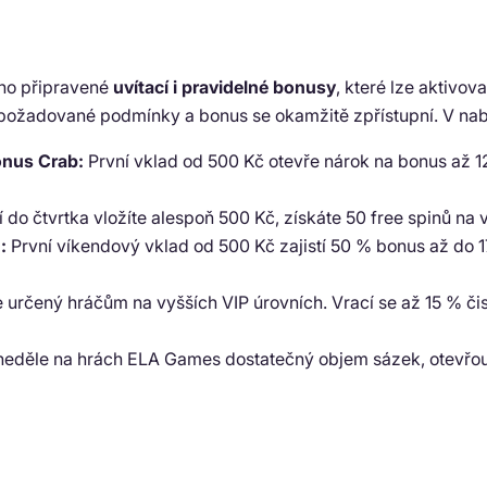
ino připravené
uvítací i pravidelné bonusy
, které lze aktivov
i požadované podmínky a bonus se okamžitě zpřístupní. V nab
onus Crab:
První vklad od 500 Kč otevře nárok na bonus až 1
do čtvrtka vložíte alespoň 500 Kč, získáte 50 free spinů na
ů:
První víkendový vklad od 500 Kč zajistí 50 % bonus až do 1
 určený hráčům na vyšších VIP úrovních. Vrací se až 15 % čist
neděle na hrách ELA Games dostatečný objem sázek, otevřou