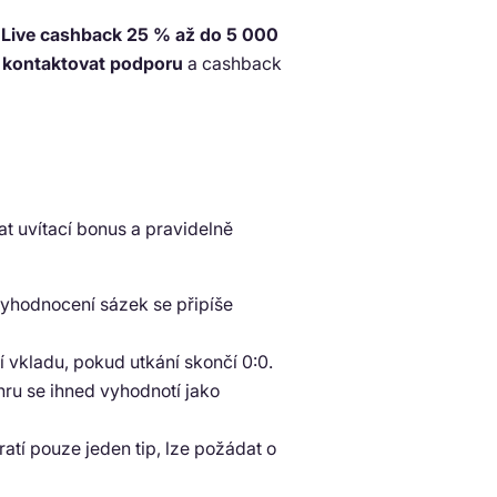
e
Live cashback 25 % až do 5 000
í
kontaktovat podporu
a cashback
at uvítací bonus a pravidelně
vyhodnocení sázek se připíše
 vkladu, pokud utkání skončí 0:0.
ru se ihned vyhodnotí jako
atí pouze jeden tip, lze požádat o