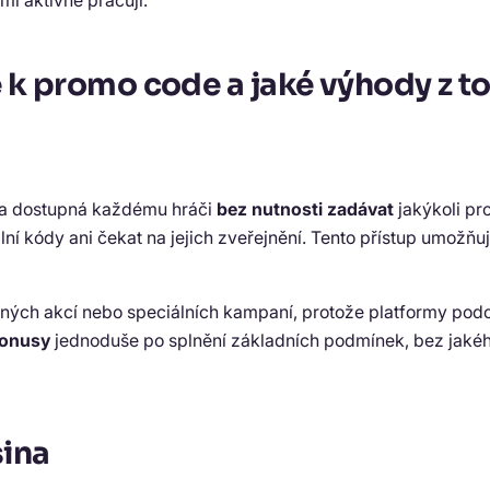
mi aktivně pracují.
 k promo code a jaké výhody z to
yla dostupná každému hráči
bez nutnosti zadávat
jakýkoli pr
iální kódy ani čekat na jejich zveřejnění. Tento přístup umož
ných akcí nebo speciálních kampaní, protože platformy podob
bonusy
jednoduše po splnění základních podmínek, bez jakéh
sina