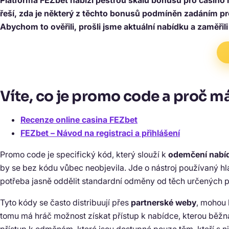
Platforma FEZbet nabízí pestrou škálu bonusů pro casino h
řeší, zda je některý z těchto bonusů podmíněn zadáním pr
Abychom to ověřili, prošli jsme aktuální nabídku a zaměři
Víte, co je promo code a proč má
Recenze online casina FEZbet
FEZbet – Návod na registraci a přihlášení
Promo code je specifický kód, který slouží k
odemčení nabí
by se bez kódu vůbec neobjevila. Jde o nástroj používaný hl
potřeba jasně oddělit standardní odměny od těch určených p
Tyto kódy se často distribuují přes
partnerské weby
, mohou
tomu má hráč možnost získat přístup k nabídce, kterou běžná