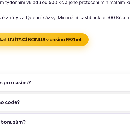
m týdenním vkladu od 500 Kč a jeho protočení minimálním ku
sté ztráty za týdenní sázky. Minimální cashback je 500 Kč a 
skat UVÍTACÍ BONUS v casinu FEZbet
s pro casino?
mo code?
o bonusům?