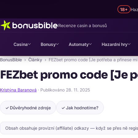
18+
Haz
Recenze casin a bonusů
Casina
Bonusy
Automaty
Hazardní hry
BonusBible
Články
FEZbet promo code [Je potřeba a přinese mi
FEZbet promo code [Je po
Kristýna Baranová
· Publikováno
28. 11. 2025
✓ Důvěryhodné zdroje
✓ Jak hodnotíme?
Obsah obsahuje provizní (affiliate) odkazy — když se přes ně reg