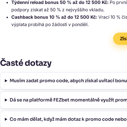
Týdenní reload bonus 50 % až do 12 500 Kč:
Po první
podpory získat až 50 % z nejvyššího vkladu.
Cashback bonus 10 % až do 12 500 Kč:
Vrací 10 % či
výplata probíhá po žádosti v pondělí.
Zí
Časté dotazy
Musím zadat promo code, abych získal uvítací bonu
Dá se na platformě FEZbet momentálně využít pro
Co mám dělat, když mám dotaz k promo code neb