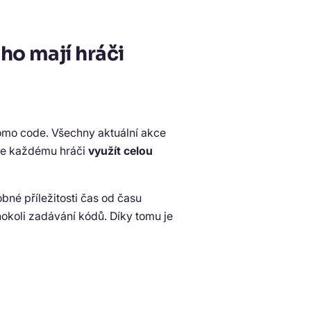
ho mají hráči
omo code. Všechny aktuální akce
ňuje každému hráči
využít celou
né příležitosti čas od času
okoli zadávání kódů. Díky tomu je