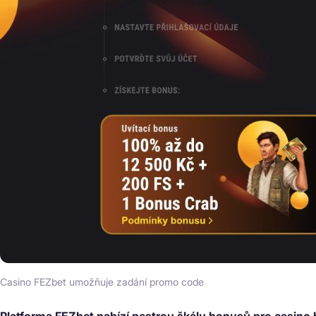
Casino FEZbet umožňuje zadání promo code