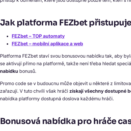
přístup k odměnám, které jsou dostupné pouze těm, kteří s ni
Jak platforma FEZbet přistupuje
FEZbet – TOP automaty
FEZbet – mobilní aplikace a web
Platforma FEZbet staví svou bonusovou nabídku tak, aby b
se aktivují přímo na platformě, takže není třeba hledat spec
nabídku
bonusů.
Promo code se v budoucnu může objevit u některé z limitova
zařazují. V tuto chvíli však hráči
získají všechny dostupné 
nabídka platformy dostupná doslova každému hráči.
Bonusová nabídka pro hráče ca