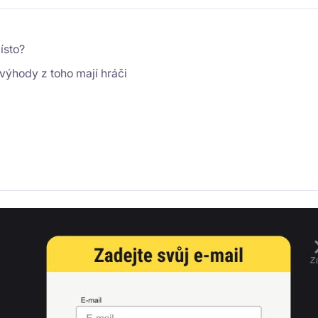
ísto?
výhody z toho mají hráči