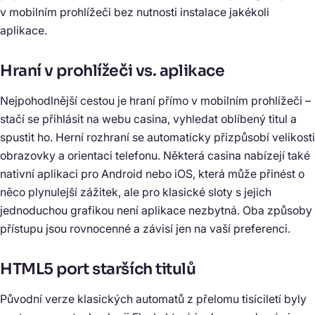
v mobilním prohlížeči bez nutnosti instalace jakékoli
aplikace.
Hraní v prohlížeči vs. aplikace
Nejpohodlnější cestou je hraní přímo v mobilním prohlížeči –
stačí se přihlásit na webu casina, vyhledat oblíbený titul a
spustit ho. Herní rozhraní se automaticky přizpůsobí velikosti
obrazovky a orientaci telefonu. Některá casina nabízejí také
nativní aplikaci pro Android nebo iOS, která může přinést o
něco plynulejší zážitek, ale pro klasické sloty s jejich
jednoduchou grafikou není aplikace nezbytná. Oba způsoby
přístupu jsou rovnocenné a závisí jen na vaší preferenci.
HTML5 port starších titulů
Původní verze klasických automatů z přelomu tisíciletí byly