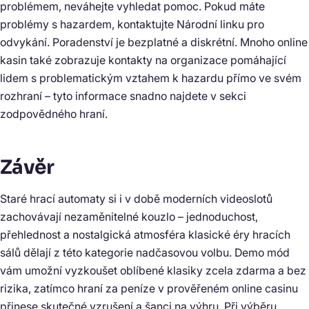
problémem, neváhejte vyhledat pomoc. Pokud máte
problémy s hazardem, kontaktujte Národní linku pro
odvykání. Poradenství je bezplatné a diskrétní. Mnoho online
kasin také zobrazuje kontakty na organizace pomáhající
lidem s problematickým vztahem k hazardu přímo ve svém
rozhraní – tyto informace snadno najdete v sekci
zodpovědného hraní.
Závěr
Staré hrací automaty si i v době moderních videoslotů
zachovávají nezaměnitelné kouzlo – jednoduchost,
přehlednost a nostalgická atmosféra klasické éry hracích
sálů dělají z této kategorie nadčasovou volbu. Demo mód
vám umožní vyzkoušet oblíbené klasiky zcela zdarma a bez
rizika, zatímco hraní za peníze v prověřeném online casinu
přinese skutečné vzrušení a šanci na výhru. Při výběru