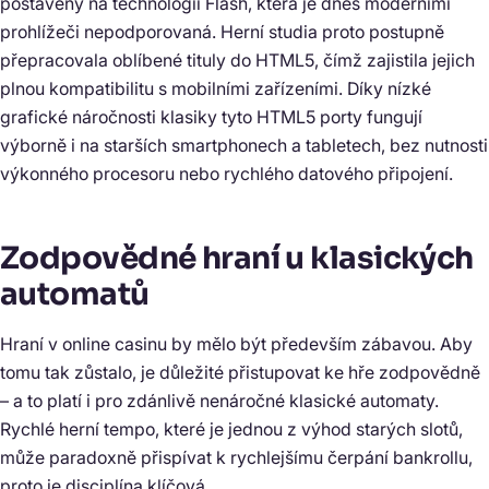
postaveny na technologii Flash, která je dnes moderními
prohlížeči nepodporovaná. Herní studia proto postupně
přepracovala oblíbené tituly do HTML5, čímž zajistila jejich
plnou kompatibilitu s mobilními zařízeními. Díky nízké
grafické náročnosti klasiky tyto HTML5 porty fungují
výborně i na starších smartphonech a tabletech, bez nutnosti
výkonného procesoru nebo rychlého datového připojení.
Zodpovědné hraní u klasických
automatů
Hraní v online casinu by mělo být především zábavou. Aby
tomu tak zůstalo, je důležité přistupovat ke hře zodpovědně
– a to platí i pro zdánlivě nenáročné klasické automaty.
Rychlé herní tempo, které je jednou z výhod starých slotů,
může paradoxně přispívat k rychlejšímu čerpání bankrollu,
proto je disciplína klíčová.