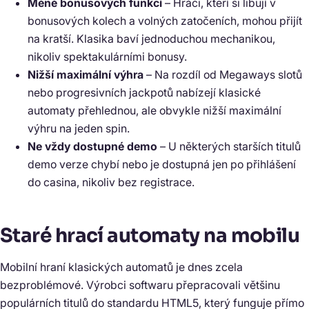
Méně bonusových funkcí
– Hráči, kteří si libují v
bonusových kolech a volných zatočeních, mohou přijít
na kratší. Klasika baví jednoduchou mechanikou,
nikoliv spektakulárními bonusy.
Nižší maximální výhra
– Na rozdíl od Megaways slotů
nebo progresivních jackpotů nabízejí klasické
automaty přehlednou, ale obvykle nižší maximální
výhru na jeden spin.
Ne vždy dostupné demo
– U některých starších titulů
demo verze chybí nebo je dostupná jen po přihlášení
do casina, nikoliv bez registrace.
Staré hrací automaty na mobilu
Mobilní hraní klasických automatů je dnes zcela
bezproblémové. Výrobci softwaru přepracovali většinu
populárních titulů do standardu HTML5, který funguje přímo