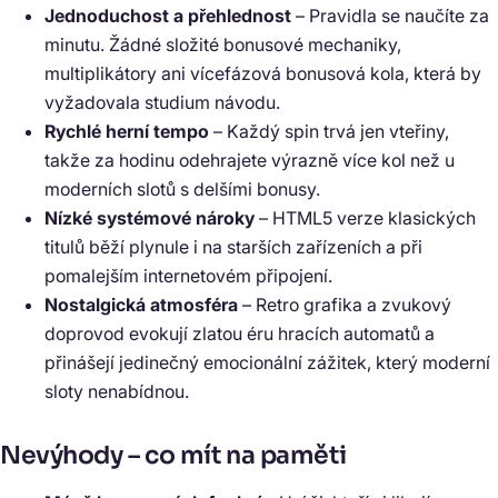
Jednoduchost a přehlednost
– Pravidla se naučíte za
minutu. Žádné složité bonusové mechaniky,
multiplikátory ani vícefázová bonusová kola, která by
vyžadovala studium návodu.
Rychlé herní tempo
– Každý spin trvá jen vteřiny,
takže za hodinu odehrajete výrazně více kol než u
moderních slotů s delšími bonusy.
Nízké systémové nároky
– HTML5 verze klasických
titulů běží plynule i na starších zařízeních a při
pomalejším internetovém připojení.
Nostalgická atmosféra
– Retro grafika a zvukový
doprovod evokují zlatou éru hracích automatů a
přinášejí jedinečný emocionální zážitek, který moderní
sloty nenabídnou.
Nevýhody – co mít na paměti