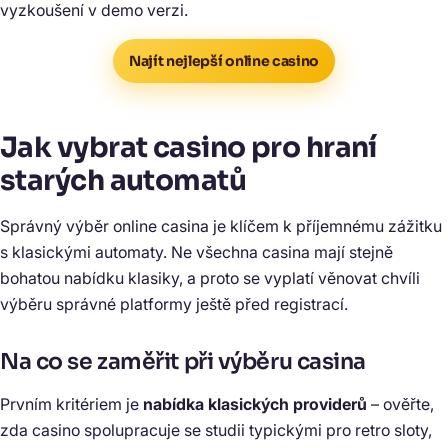
vyzkoušení v demo verzi.
Najít nejlepší online casino
Jak vybrat casino pro hraní
starých automatů
Správný výběr online casina je klíčem k příjemnému zážitku
s klasickými automaty. Ne všechna casina mají stejně
bohatou nabídku klasiky, a proto se vyplatí věnovat chvíli
výběru správné platformy ještě před registrací.
Na co se zaměřit při výběru casina
Prvním kritériem je
nabídka klasických providerů
– ověřte,
zda casino spolupracuje se studii typickými pro retro sloty,