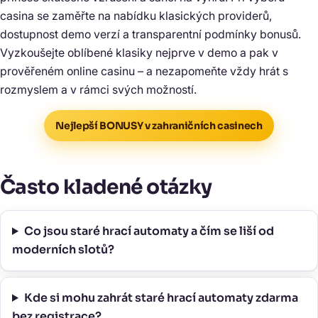
casina se zaměřte na nabídku klasických providerů,
dostupnost demo verzí a transparentní podmínky bonusů.
Vyzkoušejte oblíbené klasiky nejprve v demo a pak v
prověřeném online casinu – a nezapomeňte vždy hrát s
rozmyslem a v rámci svých možností.
Nejlepší BONUSY v zahraničních casinech
Často kladené otázky
Co jsou staré hrací automaty a čím se liší od
moderních slotů?
Kde si mohu zahrát staré hrací automaty zdarma
bez registrace?