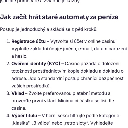
jsou ale přímočaré a zvládne je každý.
Jak začít hrát staré automaty za peníze
Postup je jednoduchý a skládá se z pěti kroků:
Registrace účtu
– Vytvořte si účet v online casinu.
Vyplníte základní údaje: jméno, e-mail, datum narození
a heslo.
Ověření identity (KYC)
– Casino požádá o doložení
totožnosti prostřednictvím kopie dokladu a dokladu o
adrese. Jde o standardní postup chránící bezpečnost
vašich prostředků.
Vklad
– Zvolte preferovanou platební metodu a
proveďte první vklad. Minimální částka se liší dle
casina.
Výběr titulu
– V herní sekci filtrujte podle kategorie
„klasika“, „3 válce“ nebo „retro sloty“. Vyhledejte