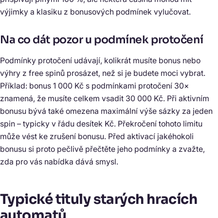
výjimky a klasiku z bonusových podmínek vylučovat.
Na co dát pozor u podmínek protočení
Podmínky protočení udávají, kolikrát musíte bonus nebo
výhry z free spinů prosázet, než si je budete moci vybrat.
Příklad: bonus 1 000 Kč s podmínkami protočení 30×
znamená, že musíte celkem vsadit 30 000 Kč. Při aktivním
bonusu bývá také omezena maximální výše sázky za jeden
spin – typicky v řádu desítek Kč. Překročení tohoto limitu
může vést ke zrušení bonusu. Před aktivací jakéhokoli
bonusu si proto pečlivě přečtěte jeho podmínky a zvažte,
zda pro vás nabídka dává smysl.
Typické tituly starých hracích
automatů