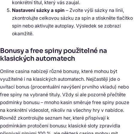
konkrétní titul, který vás zaujal.
Nastavení sázky a spin
– Zvolte výši sázky na linii,
zkontrolujte celkovou sázku za spin a stiskněte tlačítko
spin nebo aktivujte autoplay. Výsledek se zobrazí
okamžitě.
Bonusy a free spiny použitelné na
klasických automatech
Online casina nabízejí různé bonusy, které mohou být
využitelné i na klasických automatech. Nejčastěji jde o
uvítací bonus (procentuální navýšení prvního vkladu) nebo
free spiny na vybrané tituly. Vždy si ale pozorně přečtěte
podmínky bonusu – mnoho kasin směruje free spiny pouze
na konkrétní videoslot, nikoliv na všechny hry v nabídce.
Rovněž zkontrolujte seznam her, které přispívají k
podmínkám protočení bonusu: klasické sloty zpravidla
přispívají plnými 100 %, ale některá casina mohou mít