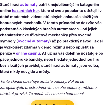
Staré hrací
automaty
patří k nejoblíbenějším kategoriím
online
hazardních her
, které si svou popularitu udržují i v
době moderních videoslotů plných animací a složitých
bonusových mechanik. V tomto průvodci se dozvíte vše
podstatné o klasických hracích automatech – od jejich
charakteristické tříválcové mechaniky přes ovocné
symboly (
ovocné automaty
) až po praktický návod, jak si
je vyzkoušet zdarma v demo režimu nebo spustit za
peníze v
online casinu
. Ať už na vás dolehne nostalgie po
páce jednoruké bandity, nebo hledáte jednoduchou hru
bez složitých pravidel, staré hrací automaty jsou volba,
která nikdy nevyjde z módy.
Tento článek obsahuje affiliate odkazy. Pokud se
zaregistrujete prostřednictvím našeho odkazu, můžeme
obdržet provizi. To nemá vliv na naše hodnocení.