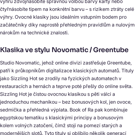
výhru zdvojnásobíte správnou volbou barvy karty nebo
čtyřnásobíte tipem na konkrétní barvu – s rizikem ztráty celé
výhry. Ovocné klasiky jsou ideálním vstupním bodem pro
začátečníky díky naprostě přehledným pravidlům a nulovým
nárokům na technické znalosti.
Klasika ve stylu Novomatic / Greentube
Studio Novomatic, jehož online divizi zastřešuje Greentube,
patří k průkopníkům digitalizace klasických automatů. Tituly
jako Sizzling Hot se zrodily na fyzických automatech v
restauracích a hernách a teprve poté přešly do online světa.
Sizzling Hot je čistou ovocnou klasikou s pěti válci a
jednoduchou mechanikou – bez bonusových kol, jen ovoce,
sedmička a přehledná výplata. Book of Ra pak kombinuje
egyptskou tematiku s klasickými principy a bonusovým
kolem volných zatočení, čímž stojí na pomezí starých a
modernějších slotů. Tyto tituly si oblíbilo několik generací